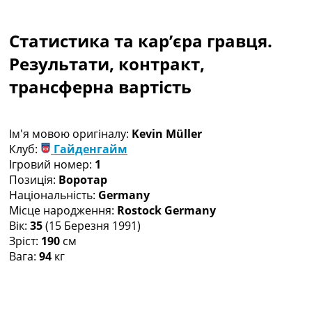
Колективний прогноз
Турніри
Статистика та кар’єра гравця.
Чемпіонат Світу
Україна. Прем’єр-Ліга
Результати, контракт,
Україна. Перша Ліга
трансферна вартість
Ліга Чемпіонів
Англія. Прем’єр-Ліга
Іспанія. Ла Ліга
Ім'я мовою оригіналу:
Kevin Müller
Ще Турніри >>>
Клуб:
Гайденгайм
Таблиці
Ігровий номер:
1
Чемпіонат Світу. Турнирні таблиці
Позиція:
Воротар
Таблиця УПЛ
Національність:
Germany
Перша Ліга
Місце народження:
Rostock Germany
Таблиця АПЛ
Вік:
35
(15 Березня 1991)
Таблиця Ла Ліги
Зріст:
190
см
Таблиця Ліги Чемпіонів
Вага:
94
кг
Всі таблиці >>>
Рейтинги
Рейтинг країн УЄФА
Рейтинг клубів УЄФА