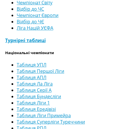
Чемпіонат Світу
Відбір до ЧС
Чемпіонат Європи
Відбір до ЧЄ
Ліга Націй УЄФА
Турнірні таблиці
Національні чемпіонати
Таблиця УПЛ
Таблиця Першої Ліги
Таблиця АПЛ
Таблиця Ла Ліга
Таблиця Серії А
Таблиця Бундесліги
Таблиця Ліги 1
Таблиця Ередівізі
Таблиця Ліги Примейра
Таблиця Суперліги Туреччини
Таблиця РПЛ