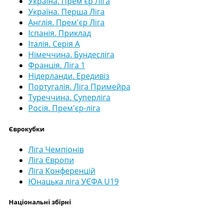
Україна. Прем'єр Ліга
Україна. Перша Ліга
Англія. Прем'єр Ліга
Іспанія. Приклад
Італія. Серія А
Німеччина. Бундесліга
Франція. Ліга 1
Нідерланди. Ередивіз
Португалія. Ліга Примейра
Туреччина. Суперліга
Росія. Прем'єр-ліга
Єврокубки
Ліга Чемпіонів
Ліга Європи
Ліга Конференцій
Юнацька ліга УЄФА U19
Національні збірні