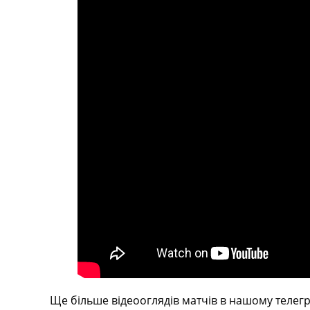
Телепрограма
RU
UA
Categories
Головна
Новини футболу
Відео
Новини футболу України
Футбольні трансфери
Останні коментарі
Конкурс прогнозів
Логін
Рейтінги
Правила
Колективний прогноз
Турніри
Чемпіонат Світу
Ще більше відеооглядів матчів в нашому телегр
Україна. Прем’єр-Ліга