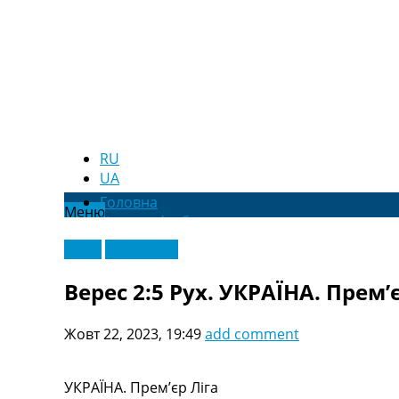
RU
UA
Головна
Меню
Новини футболу
Відео
Відео
Ексклюзив
Новини футболу України
Футбольні трансфери
Верес 2:5 Рух. УКРАЇНА. Прем’є
Останні коментарі
Конкурс прогнозів
Жовт 22, 2023, 19:49
add comment
Логін
Рейтінги
Правила
УКРАЇНА. Прем’єр Ліга
Колективний прогноз