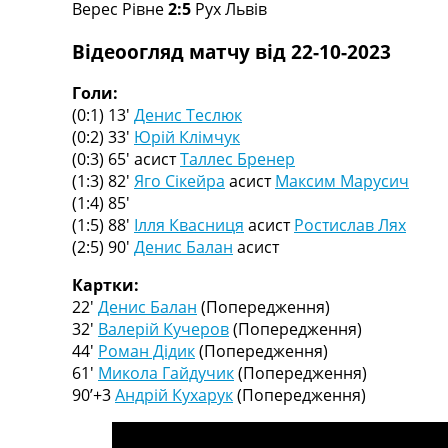
Верес Рівне
2:5
Рух Львів
Турніри
Чемпіонат Світу
Відеоогляд матчу від 22-10-2023
Україна. Прем’єр-Ліга
Україна. Перша Ліга
Голи:
Ліга Чемпіонів
(0:1) 13′
Денис Теслюк
Англія. Прем’єр-Ліга
(0:2) 33′
Юрій Клімчук
Іспанія. Ла Ліга
(0:3) 65′
асист
Таллес Бренер
Ще Турніри >>>
(1:3) 82′
Яго Сікейра
асист
Максим Марусич
Таблиці
(1:4) 85′
Чемпіонат Світу. Турнирні таблиці
(1:5) 88′
Ілля Квасниця
асист
Ростислав Лях
Таблиця УПЛ
(2:5) 90′
Денис Балан
асист
Перша Ліга
Таблиця АПЛ
Картки:
Таблиця Ла Ліги
22′
Денис Балан
(Попередження)
Таблиця Ліги Чемпіонів
32′
Валерій Кучеров
(Попередження)
Всі таблиці >>>
44′
Роман Дідик
(Попередження)
Рейтинги
61′
Микола Гайдучик
(Попередження)
Рейтинг країн УЄФА
90’+3
Андрій Кухарук
(Попередження)
Рейтинг клубів УЄФА
Рейтинг ФІФА