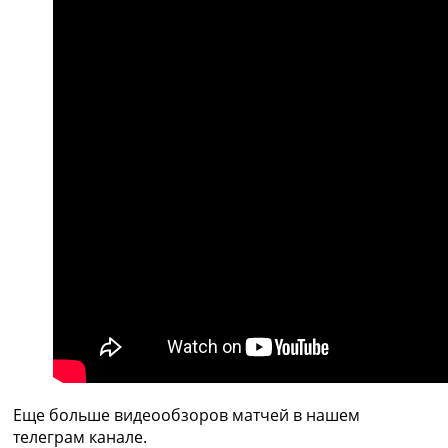
Украина. Премьер-Лига
Украина. Первая Лига
Лига Чемпионов
Англия. Премьер Лига
Испания. Ла Лига
Другие Турниры >>>
Таблицы
Таблицы групп Чемпионата Мира
Украина. Премьер-Лига
Украина. Первая Лига
Лига Чемпионов. Таблицы групп
Англия. Премьер-Лига
Испания. Ла Лига
Все таблицы >>>
Рейтинги
Рейтинг стран УЕФА
Рейтинг клубов УЕФА
Рейтинг ФИФА
ТВ программа
Еще больше видеообзоров матчей в нашем
телеграм канале.