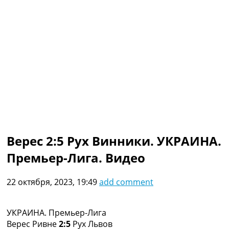
Коллективный прогноз
Турниры
Чемпионат Мира
Украина. Премьер-Лига
Украина. Первая Лига
Лига Чемпионов
Англия. Премьер Лига
Испания. Ла Лига
Другие Турниры >>>
Таблицы
Таблицы групп Чемпионата Мира
Украина. Премьер-Лига
Верес 2:5 Рух Винники. УКРАИНА.
Украина. Первая Лига
Премьер-Лига. Видео
Лига Чемпионов. Таблицы групп
Англия. Премьер-Лига
Испания. Ла Лига
22 октября, 2023, 19:49
add comment
Все таблицы >>>
Рейтинги
Рейтинг стран УЕФА
УКРАИНА. Премьер-Лига
Рейтинг клубов УЕФА
Верес Ривне
2:5
Рух Львов