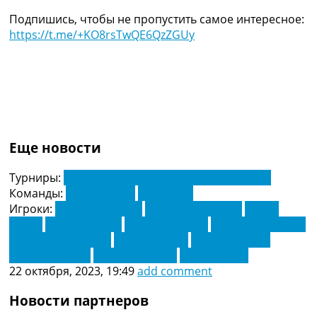
Подпишись, чтобы не пропустить самое интересное:
https://t.me/+KO8rsTwQE6QzZGUy
Еще новости
Турниры:
Чемпионат Украины по футболу. УПЛ
Команды:
Верес Ривне
Рух Львов
Игроки:
Андрей Кухарук
Валерий Кучеров
Денис
Балан
Денис Теслюк
Илья Квасница
Максим Марусич
Николай Гайдучик
Роман Дидык
Ростислав Лях
Таллес Бренер
Юрий Климчук
Яго Сикейра
22 октября, 2023, 19:49
add comment
Новости партнеров