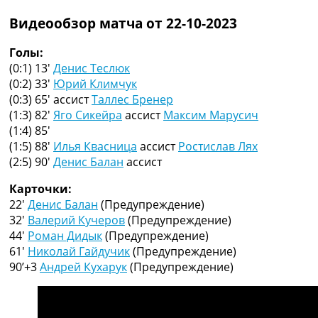
Рейтинг ФИФА
Видеообзор матча от 22-10-2023
ТВ программа
RU
Голы:
UA
(0:1) 13′
Денис Теслюк
(0:2) 33′
Юрий Климчук
Categories
(0:3) 65′
ассист
Таллес Бренер
(1:3) 82′
Яго Сикейра
ассист
Максим Марусич
Главная
(1:4) 85′
Новости футбола
(1:5) 88′
Илья Квасница
ассист
Ростислав Лях
Видео
(2:5) 90′
Денис Балан
ассист
Трансферы
Новости футбола Украины
Карточки:
Последние комментарии
22′
Денис Балан
(Предупреждение)
Конкурс прогнозов
32′
Валерий Кучеров
(Предупреждение)
Логин
44′
Роман Дидык
(Предупреждение)
Рейтинги
61′
Николай Гайдучик
(Предупреждение)
Правила
90’+3
Андрей Кухарук
(Предупреждение)
Коллективный прогноз
Турниры
Чемпионат Мира