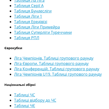
Таблиця Ла Ліга
Таблиця Серії А
Таблиця Бундесліги
Таблиця Ліги 1
Таблиця Ередівізі
Таблиця Ліги Примейра
Таблиця Суперліги Туреччини
Таблиця РПЛ
Єврокубки
Ліга Чемпіонів. Таблиці групового раунду
Ліга Європи. Таблиці групового раунду
Ліга Конференцій. Таблиці групового раунду
Ліга Чемпіонів U19. Таблиці групового раунду
Національні збірні
Таблиці ЧС
Таблиці відбору до ЧС
Таблиці ЧЄ