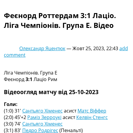
Колективний прогноз
Турніри
Феєнорд Роттердам 3:1 Лаціо.
Чемпіонат Світу
Ліга Чемпіонів. Група E. Відео
Україна. Прем’єр-Ліга
Україна. Перша Ліга
Ліга Чемпіонів
Англія. Прем’єр-Ліга
Олександр Яцентюк
—
Жовт 25, 2023, 22:43
add
Іспанія. Ла Ліга
comment
Ще Турніри >>>
Таблиці
Чемпіонат Світу. Турнирні таблиці
Ліга Чемпіонів. Група E
Таблиця УПЛ
Феєнорд
3:1
Лаціо Рим
Перша Ліга
Таблиця АПЛ
Відеоогляд матчу від 25-10-2023
Таблиця Ла Ліги
Таблиця Ліги Чемпіонів
Голи:
Всі таблиці >>>
(1:0) 31′
Сантьяго Хіменес
асист
Матс Віффер
Рейтинги
(2:0) 45’+2
Раміз Зерроукі
асист
Келвін Стенгс
Рейтинг країн УЄФА
(3:0) 74′
Сантьяго Хіменес
Рейтинг клубів УЄФА
(3:1) 83′
Педро Родрігес
(Пенальті)