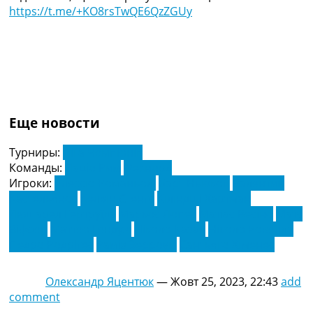
https://t.me/+KO8rsTwQE6QzZGUy
Еще новости
Турниры:
Ліга Чемпіонів
Команды:
Лаціо Рим
Феєнорд
Игроки:
Алессіо Романьолі
Барт Ньюкоп
Валентин
Кастельянос
Келвін Стенгс
Кіліндші Хартман
Люшарел Гертруїда
Маркос Лопес
Матіас Весіно
Матс
Віффер
Маттео Гендузі
Ніколо Казал
Ніколо Ровелла
Педро Родрігес
Раміз Зерроукі
Сантьяго Хіменес
Олександр Яцентюк
—
Жовт 25, 2023, 22:43
add
comment