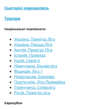
Сьогодні народились
Турніри
Національні чемпіонати
Україна. Прем'єр Ліга
Україна. Перша Ліга
Англія. Прем'єр Ліга
Іспанія. Приклад
Італія. Серія А
Німеччина. Бундесліга
Франція. Ліга 1
Нідерланди. Ередивіз
Португалія. Ліга Примейра
Туреччина. Суперліга
Росія. Прем'єр-ліга
Єврокубки