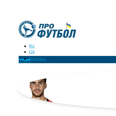
RU
UA
Головна
Меню
Новини футболу
Відео
Новини футболу України
Футбольні трансфери
Останні коментарі
Конкурс прогнозів
Логін
Рейтінги
Правила
Колективний прогноз