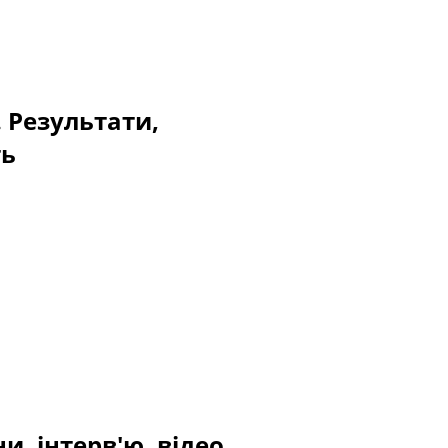
. Результати,
ть
и, інтерв'ю, відео