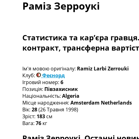
Раміз Зерроукі
Турніри
Чемпіонат Світу
Україна. Прем’єр-Ліга
Україна. Перша Ліга
Ліга Чемпіонів
Статистика та кар’єра гравця
Англія. Прем’єр-Ліга
контракт, трансферна вартіс
Іспанія. Ла Ліга
Ще Турніри >>>
Таблиці
Чемпіонат Світу. Турнирні таблиці
Ім'я мовою оригіналу:
Ramiz Larbi Zerrouki
Таблиця УПЛ
Клуб:
Феєнорд
Перша Ліга
Ігровий номер:
6
Таблиця АПЛ
Позиція:
Півзахисник
Таблиця Ла Ліги
Національність:
Algeria
Таблиця Ліги Чемпіонів
Місце народження:
Amsterdam Netherlands
Всі таблиці >>>
Вік:
28
(26 Травня 1998)
Рейтинги
Зріст:
183
см
Рейтинг країн УЄФА
Вага:
76
кг
Рейтинг клубів УЄФА
Раміз Зерроукі. Останні новин
Рейтинг ФІФА