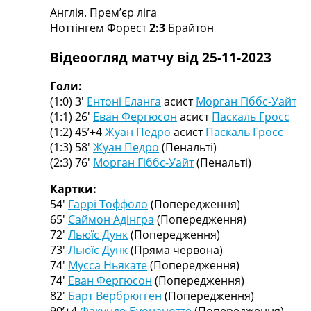
Англія. Прем’єр ліга
Турніри
Ноттінгем Форест
2:3
Брайтон
Чемпіонат Світу
Україна. Прем’єр-Ліга
Відеоогляд матчу від 25-11-2023
Україна. Перша Ліга
Ліга Чемпіонів
Голи:
Англія. Прем’єр-Ліга
(1:0) 3′
Ентоні Еланга
асист
Морган Гіббс-Уайт
Іспанія. Ла Ліга
(1:1) 26′
Еван Фергюсон
асист
Паскаль Гросс
Ще Турніри >>>
(1:2) 45’+4
Жуан Педро
асист
Паскаль Гросс
Таблиці
(1:3) 58′
Жуан Педро
(Пенальті)
Чемпіонат Світу. Турнирні таблиці
(2:3) 76′
Морган Гіббс-Уайт
(Пенальті)
Таблиця УПЛ
Перша Ліга
Картки:
Таблиця АПЛ
54′
Гаррі Тоффоло
(Попередження)
Таблиця Ла Ліги
65′
Саймон Адінгра
(Попередження)
Таблиця Ліги Чемпіонів
72′
Льюїс Дунк
(Попередження)
Всі таблиці >>>
73′
Льюїс Дунк
(Пряма червона)
Рейтинги
74′
Мусса Ньякате
(Попередження)
Рейтинг країн УЄФА
74′
Еван Фергюсон
(Попередження)
Рейтинг клубів УЄФА
82′
Барт Вербрюгген
(Попередження)
Рейтинг ФІФА