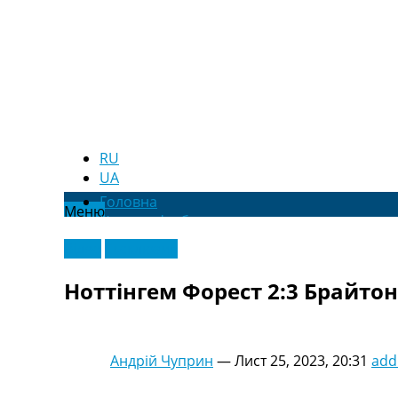
RU
UA
Головна
Меню
Новини футболу
Відео
Відео
Ексклюзив
Новини футболу України
Футбольні трансфери
Ноттінгем Форест 2:3 Брайтон.
Останні коментарі
Конкурс прогнозів
Логін
Рейтінги
Андрій Чуприн
—
Лист 25, 2023, 20:31
add
Правила
Колективний прогноз