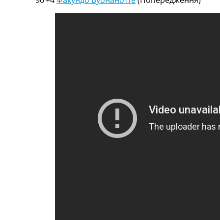
90’+4
Факундо Буонанотте
(Попередження)
Телепрограма
RU
UA
Categories
Головна
Новини футболу
Відео
Новини футболу України
Футбольні трансфери
Останні коментарі
Конкурс прогнозів
Логін
Рейтінги
Правила
Колективний прогноз
Турніри
Чемпіонат Світу
Україна. Прем’єр-Ліга