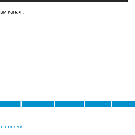
ам каналі.
Фергюсон
Ентоні Еланга
Жуан Педро
Льюїс Дунк
Морган Г
 comment