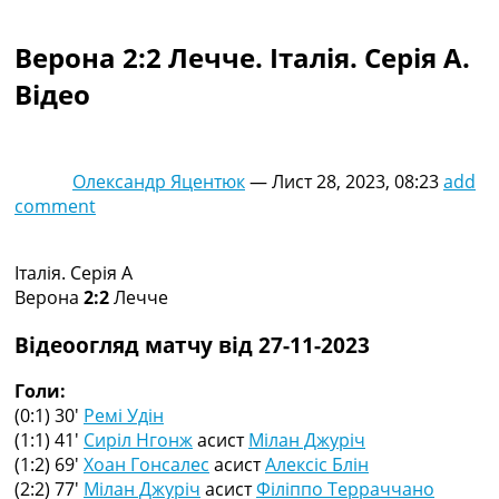
Колективний прогноз
Турніри
Верона 2:2 Лечче. Італія. Серія A.
Чемпіонат Світу
Відео
Україна. Прем’єр-Ліга
Україна. Перша Ліга
Ліга Чемпіонів
Англія. Прем’єр-Ліга
Олександр Яцентюк
—
Лист 28, 2023, 08:23
add
Іспанія. Ла Ліга
comment
Ще Турніри >>>
Таблиці
Чемпіонат Світу. Турнирні таблиці
Італія. Серія A
Таблиця УПЛ
Верона
2:2
Лечче
Перша Ліга
Таблиця АПЛ
Відеоогляд матчу від 27-11-2023
Таблиця Ла Ліги
Таблиця Ліги Чемпіонів
Голи:
Всі таблиці >>>
(0:1) 30′
Ремі Удін
Рейтинги
(1:1) 41′
Сиріл Нгонж
асист
Мілан Джуріч
Рейтинг країн УЄФА
(1:2) 69′
Хоан Гонсалес
асист
Алексіс Блін
Рейтинг клубів УЄФА
(2:2) 77′
Мілан Джуріч
асист
Філіппо Терраччано