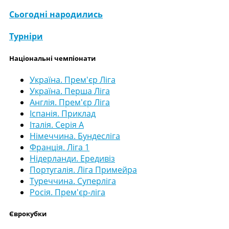
Сьогодні народились
Турніри
Національні чемпіонати
Україна. Прем'єр Ліга
Україна. Перша Ліга
Англія. Прем'єр Ліга
Іспанія. Приклад
Італія. Серія А
Німеччина. Бундесліга
Франція. Ліга 1
Нідерланди. Ередивіз
Португалія. Ліга Примейра
Туреччина. Суперліга
Росія. Прем'єр-ліга
Єврокубки