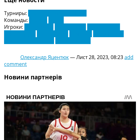
Турниры:
Серія А. Чемпіонат Італії
Команды:
Верона
Лечче
Игроки:
Алексіс Блін
Ламек Банда
Мілан Джуріч
Ондрей Дуда
Патрік Доргу
Ремі Удін
Сиріл Нгонж
Філіппо Терраччано
Хоан Гонсалес
Олександр Яцентюк
—
Лист 28, 2023, 08:23
add
comment
Новини партнерів