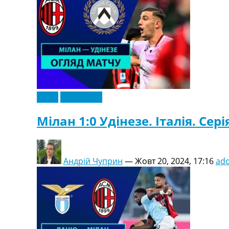
Відео
Ексклюзив
Мілан 1:0 Удінезе. Італія. Сері
Андрій Чуприн
—
Жовт 20, 2024, 17:16
ad