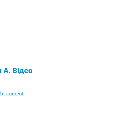
я A. Відео
d comment