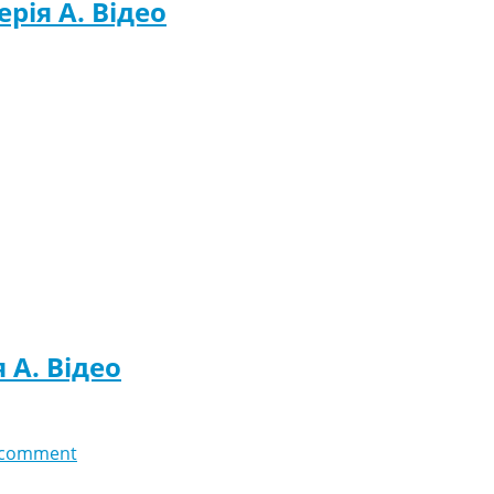
ерія A. Відео
я A. Відео
 comment