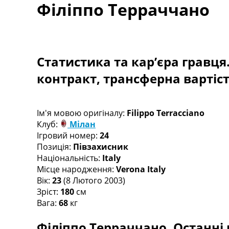
Філіппо Терраччано
Турніри
Чемпіонат Світу
Україна. Прем’єр-Ліга
Україна. Перша Ліга
Ліга Чемпіонів
Статистика та кар’єра гравця
Англія. Прем’єр-Ліга
контракт, трансферна вартіс
Іспанія. Ла Ліга
Ще Турніри >>>
Таблиці
Чемпіонат Світу. Турнирні таблиці
Ім'я мовою оригіналу:
Filippo Terracciano
Таблиця УПЛ
Клуб:
Мілан
Перша Ліга
Ігровий номер:
24
Таблиця АПЛ
Позиція:
Півзахисник
Таблиця Ла Ліги
Національність:
Italy
Таблиця Ліги Чемпіонів
Місце народження:
Verona Italy
Всі таблиці >>>
Вік:
23
(8 Лютого 2003)
Рейтинги
Зріст:
180
см
Рейтинг країн УЄФА
Вага:
68
кг
Рейтинг клубів УЄФА
Філіппо Терраччано. Останні 
Рейтинг ФІФА