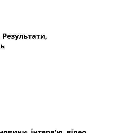
. Результати,
ть
новини, інтерв'ю, відео