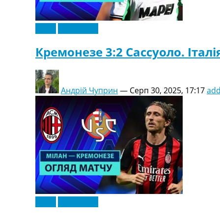
Відео
Ексклюзив
Кремонезе 3:2 Сассуоло. Італія
Андрій Чуприн
—
Серп 30, 2025, 17:17
ad
Відео
Ексклюзив