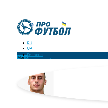
RU
UA
Головна
Меню
Новини футболу
Відео
Новини футболу України
Футбольні трансфери
Останні коментарі
Конкурс прогнозів
Логін
Рейтінги
Правила
Колективний прогноз