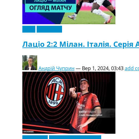
Відео
Ексклюзив
Лаціо 2:2 Мілан. Італія. Серія 
Андрій Чуприн
—
Вер 1, 2024, 03:43
add 
Ексклюзив
Футбольні трансфери