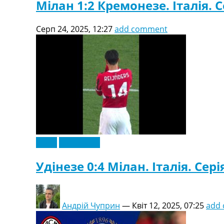
Мілан 1:2 Кремонезе. Італія. С
Серп 24, 2025, 12:27
add comment
Відео
Ексклюзив
Удінезе 0:4 Мілан. Італія. Сері
Андрій Чуприн
—
Квіт 12, 2025, 07:25
add