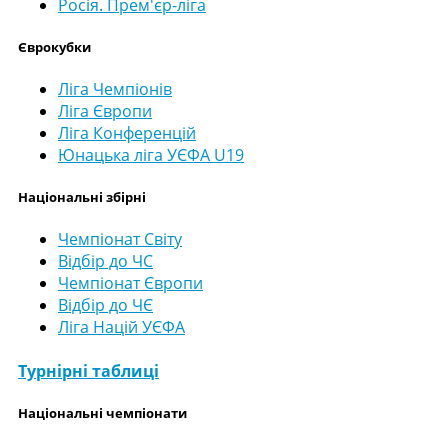
Росія. Прем'єр-ліга
Єврокубки
Ліга Чемпіонів
Ліга Європи
Ліга Конференцій
Юнацька ліга УЄФА U19
Національні збірні
Чемпіонат Світу
Відбір до ЧС
Чемпіонат Європи
Відбір до ЧЄ
Ліга Націй УЄФА
Турнірні таблиці
Національні чемпіонати