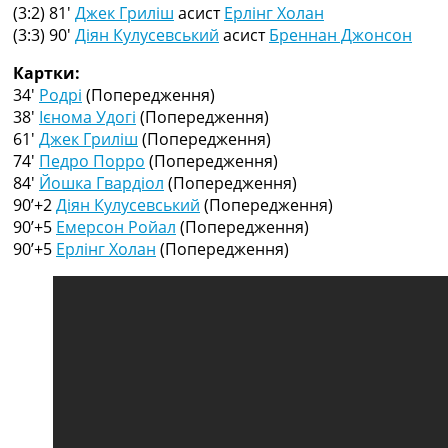
Рейтинг ФІФА
(3:2) 81′
Джек Гриліш
асист
Ерлінг Холан
Телепрограма
(3:3) 90′
Діян Кулусевський
асист
Бреннан Джонсон
RU
Картки:
UA
34′
Родрі
(Попередження)
38′
Ієнома Удогі
(Попередження)
Categories
61′
Джек Гриліш
(Попередження)
74′
Педро Порро
(Попередження)
Головна
84′
Йошка Гвардіол
(Попередження)
Новини футболу
90’+2
Діян Кулусевський
(Попередження)
Відео
90’+5
Емерсон Ройал
(Попередження)
Новини футболу України
90’+5
Ерлінг Холан
(Попередження)
Футбольні трансфери
Останні коментарі
Конкурс прогнозів
Логін
Рейтінги
Правила
Колективний прогноз
Турніри
Чемпіонат Світу