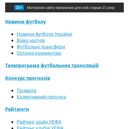
21+
Матеріали сайту призначені для осіб старше 21 року
Новини футболу
Новини футболу України
Відео матчів
Футбольні трансфери
Останні комментарі
Телепрограма футбольних трансляцій
Конкурс прогнозів
Правила
Колективний прогноз
Рейтинги
Рейтинг країн УЄФА
Рейтинг клубів УЄФА