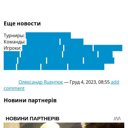
Еще новости
Турниры:
Англія. Прем'єр-Ліга
Команды:
Манчестер Сіті
Тоттенгем
Игроки:
Бреннан Джонсон
Джек Гриліш
Джованні Ло
Чельсо
Діян Кулусевський
Емерсон Ройал
Ерлінг
Холан
Ієнома Удогі
Йошка Гвардіол
Педро Порро
Родрі
Філ Фоден
Хін-Мін Сон
Хуліан Альварес
Олександр Яцентюк
—
Груд 4, 2023, 08:55
add
comment
Новини партнерів