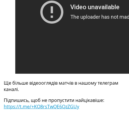
Україна. Прем’єр-Ліга
Україна. Перша Ліга
Ліга Чемпіонів
Англія. Прем’єр-Ліга
Іспанія. Ла Ліга
Ще Турніри >>>
Таблиці
Чемпіонат Світу. Турнирні таблиці
Таблиця УПЛ
Перша Ліга
Таблиця АПЛ
Таблиця Ла Ліги
Таблиця Ліги Чемпіонів
Ще більше відеооглядів матчів в нашому телеграм
Всі таблиці >>>
каналі.
Рейтинги
Рейтинг країн УЄФА
Підпишись, щоб не пропустити найцікавіше:
Рейтинг клубів УЄФА
https://t.me/+KO8rsTwQE6QzZGUy
Рейтинг ФІФА
Телепрограма