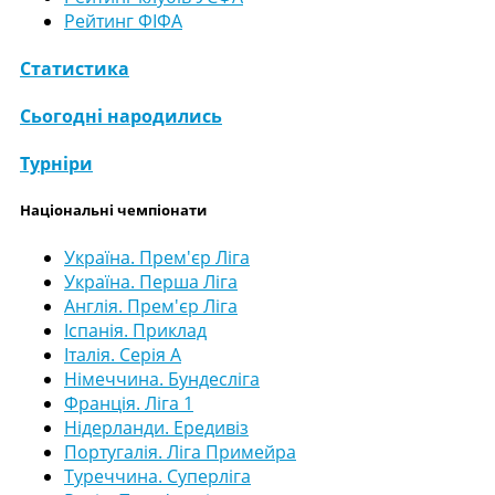
Рейтинг ФІФА
Статистика
Сьогодні народились
Турніри
Національні чемпіонати
Україна. Прем'єр Ліга
Україна. Перша Ліга
Англія. Прем'єр Ліга
Іспанія. Приклад
Італія. Серія А
Німеччина. Бундесліга
Франція. Ліга 1
Нідерланди. Ередивіз
Португалія. Ліга Примейра
Туреччина. Суперліга