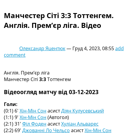
Колективний прогноз
Турніри
Манчестер Сіті 3:3 Тоттенгем.
Чемпіонат Світу
Англія. Прем’єр ліга. Відео
Україна. Прем’єр-Ліга
Україна. Перша Ліга
Ліга Чемпіонів
Англія. Прем’єр-Ліга
Олександр Яцентюк
—
Груд 4, 2023, 08:55
add
Іспанія. Ла Ліга
comment
Ще Турніри >>>
Таблиці
Чемпіонат Світу. Турнирні таблиці
Англія. Прем’єр ліга
Таблиця УПЛ
Манчестер Сіті
3:3
Тоттенгем
Перша Ліга
Таблиця АПЛ
Відеоогляд матчу від 03-12-2023
Таблиця Ла Ліги
Таблиця Ліги Чемпіонів
Голи:
Всі таблиці >>>
(0:1) 6′
Хін-Мін Сон
асист
Діян Кулусевський
Рейтинги
(1:1) 9′
Хін-Мін Сон
(Автогол)
Рейтинг країн УЄФА
(2:1) 31′
Філ Фоден
асист
Хуліан Альварес
Рейтинг клубів УЄФА
(2:2) 69′
Джованні Ло Чельсо
асист
Хін-Мін Сон