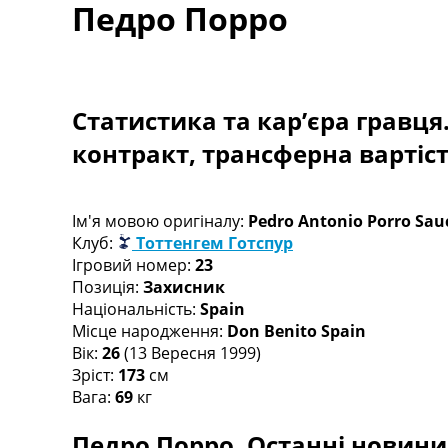
Педро Порро
Турніри
Чемпіонат Світу
Україна. Прем’єр-Ліга
Україна. Перша Ліга
Ліга Чемпіонів
Статистика та кар’єра гравця
Англія. Прем’єр-Ліга
контракт, трансферна вартіс
Іспанія. Ла Ліга
Ще Турніри >>>
Таблиці
Чемпіонат Світу. Турнирні таблиці
Ім'я мовою оригіналу:
Pedro Antonio Porro Sau
Таблиця УПЛ
Клуб:
Тоттенгем Готспур
Перша Ліга
Ігровий номер:
23
Таблиця АПЛ
Позиція:
Захисник
Таблиця Ла Ліги
Національність:
Spain
Таблиця Ліги Чемпіонів
Місце народження:
Don Benito Spain
Всі таблиці >>>
Вік:
26
(13 Вересня 1999)
Рейтинги
Зріст:
173
см
Рейтинг країн УЄФА
Вага:
69
кг
Рейтинг клубів УЄФА
Педро Порро. Останні новини,
Рейтинг ФІФА