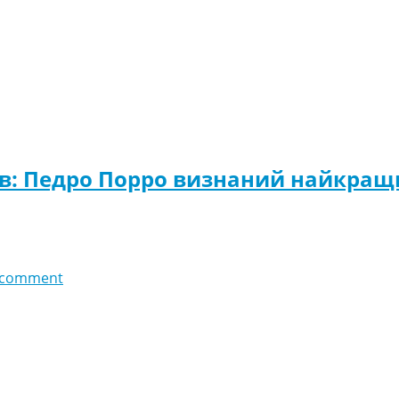
ив: Педро Порро визнаний найкращ
 comment