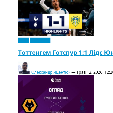
Відео
Ексклюзив
Тоттенгем Готспур 1:1 Лідс Юн
Олександр Яцентюк
—
Трав 12, 2026, 12:2