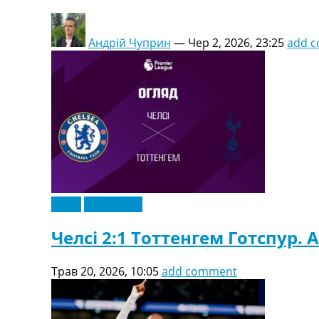
Андрій Чуприн
—
Чер 2, 2026, 23:25
add 
Відео
Ексклюзив
Челсі 2:1 Тоттенгем Готспур. А
Трав 20, 2026, 10:05
add comment