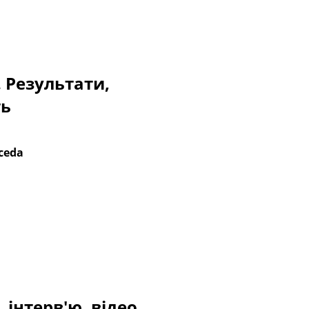
. Результати,
ть
ceda
 інтерв'ю, відео