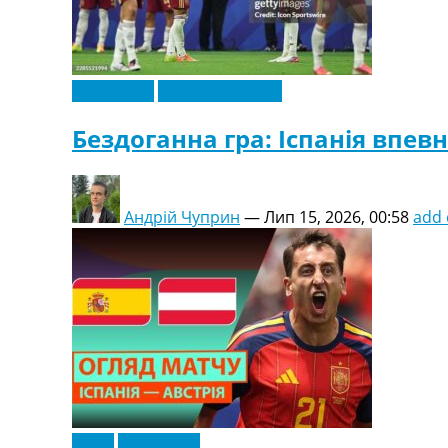
Ексклюзив
Чемпіонат Світу
Бездоганна гра: Іспанія впев
Андрій Чуприн
—
Лип 15, 2026, 00:58
add
Відео
Ексклюзив