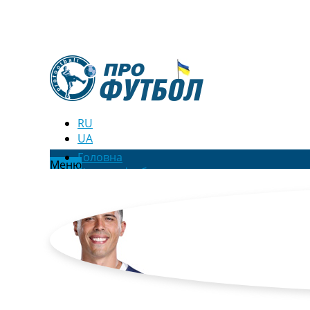
RU
UA
Головна
Меню
Новини футболу
Відео
Новини футболу України
Футбольні трансфери
Останні коментарі
Конкурс прогнозів
Логін
Рейтінги
Правила
Колективний прогноз