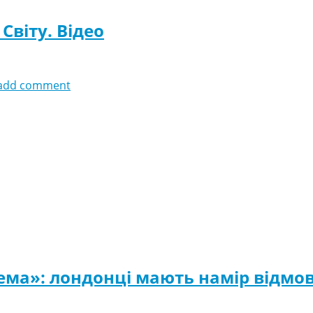
 Світу. Відео
add comment
ма»: лондонці мають намір відмов