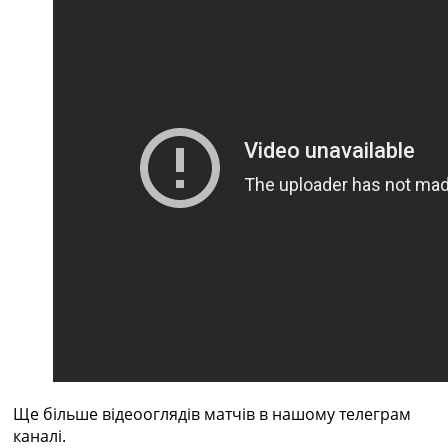
Рейтинг ФІФА
Телепрограма
RU
UA
Categories
Головна
Новини футболу
Відео
Новини футболу України
Футбольні трансфери
Останні коментарі
Конкурс прогнозів
Логін
Рейтінги
Правила
Колективний прогноз
Ще більше відеооглядів матчів в нашому телеграм
Турніри
каналі.
Чемпіонат Світу