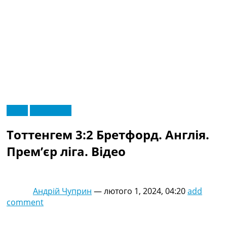
RU
Відео
Ексклюзив
UA
Головна
Меню
Тоттенгем 3:2 Бретфорд. Англія.
Новини футболу
Відео
Прем’єр ліга. Відео
Новини футболу України
Футбольні трансфери
Останні коментарі
Андрій Чуприн
—
лютого 1, 2024, 04:20
add
Конкурс прогнозів
comment
Логін
Рейтінги
Правила