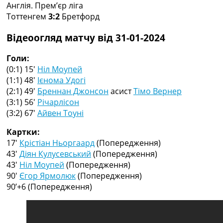
Англія. Прем’єр ліга
Колективний прогноз
Тоттенгем
3:2
Бретфорд
Турніри
Чемпіонат Світу
Відеоогляд матчу від 31-01-2024
Україна. Прем’єр-Ліга
Україна. Перша Ліга
Голи:
Ліга Чемпіонів
(0:1) 15′
Ніл Моупей
Англія. Прем’єр-Ліга
(1:1) 48′
Ієнома Удогі
Іспанія. Ла Ліга
(2:1) 49′
Бреннан Джонсон
асист
Тімо Вернер
Ще Турніри >>>
(3:1) 56′
Річарлісон
Таблиці
(3:2) 67′
Айвен Тоуні
Чемпіонат Світу. Турнирні таблиці
Таблиця УПЛ
Картки:
Перша Ліга
17′
Крістіан Ньоргаард
(Попередження)
Таблиця АПЛ
43′
Діян Кулусевський
(Попередження)
Таблиця Ла Ліги
43′
Ніл Моупей
(Попередження)
Таблиця Ліги Чемпіонів
90′
Єгор Ярмолюк
(Попередження)
Всі таблиці >>>
90’+6
(Попередження)
Рейтинги
Рейтинг країн УЄФА
Рейтинг клубів УЄФА