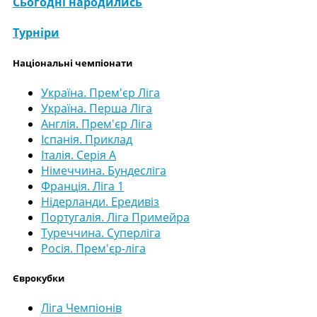
Сьогодні народились
Турніри
Національні чемпіонати
Україна. Прем'єр Ліга
Україна. Перша Ліга
Англія. Прем'єр Ліга
Іспанія. Приклад
Італія. Серія А
Німеччина. Бундесліга
Франція. Ліга 1
Нідерланди. Ередивіз
Португалія. Ліга Примейра
Туреччина. Суперліга
Росія. Прем'єр-ліга
Єврокубки
Ліга Чемпіонів