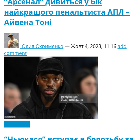
“Арсенал” дивиться у бік
найкращого пенальтиста АПЛ –
Айвена Тоні
Юлия Охрименко
—
Жовт 4, 2023, 11:16
add
comment
Ексклюзив
“Ньюкасл” вступає в боротьбу за