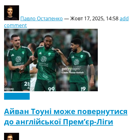
Павло Остапенко
—
Жовт 17, 2025, 14:58
add
comment
Ексклюзив
Айван Тоуні може повернутися
до англійської Прем’єр-Ліги