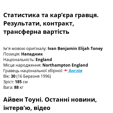
Колективний прогноз
Турніри
Статистика та кар’єра гравця.
Чемпіонат Світу
Україна. Прем’єр-Ліга
Результати, контракт,
Україна. Перша Ліга
трансферна вартість
Ліга Чемпіонів
Англія. Прем’єр-Ліга
Іспанія. Ла Ліга
Ім'я мовою оригіналу:
Ivan Benjamin Elijah Toney
Ще Турніри >>>
Позиція:
Нападник
Таблиці
Національність:
England
Чемпіонат Світу. Турнирні таблиці
Місце народження:
Northampton England
Таблиця УПЛ
Гравець національної збірної:
Англія
Перша Ліга
Вік:
30
(16 Березня 1996)
Таблиця АПЛ
Зріст:
185
см
Таблиця Ла Ліги
Вага:
88
кг
Таблиця Ліги Чемпіонів
Всі таблиці >>>
Айвен Тоуні. Останні новини,
Рейтинги
Рейтинг країн УЄФА
інтерв'ю, відео
Рейтинг клубів УЄФА