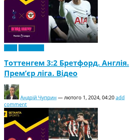
Відео
Ексклюзив
Тоттенгем 3:2 Бретфорд. Англія.
Прем’єр ліга. Відео
Андрій Чуприн
—
лютого 1, 2024, 04:20
add
comment