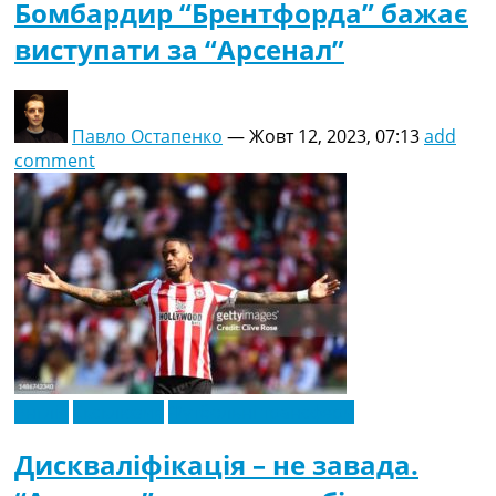
Бомбардир “Брентфорда” бажає
виступати за “Арсенал”
Павло Остапенко
—
Жовт 12, 2023, 07:13
add
comment
Англія
Ексклюзив
Футбольні трансфери
Дискваліфікація – не завада.