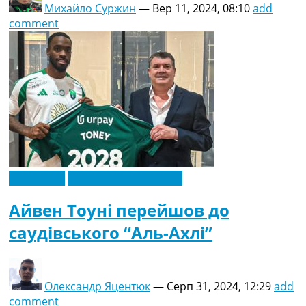
Михайло Суржин
—
Вер 11, 2024, 08:10
add
comment
Ексклюзив
Футбольні трансфери
Айвен Тоуні перейшов до
саудівського “Аль-Ахлі”
Олександр Яцентюк
—
Серп 31, 2024, 12:29
add
comment