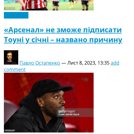
Ексклюзив
«Арсенал» не зможе підписати
Тоуні у січні – названо причину
Павло Остапенко
—
Лист 8, 2023, 13:35
add
comment