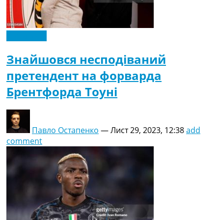
Ексклюзив
Знайшовся несподіваний
претендент на форварда
Брентфорда Тоуні
Павло Остапенко
—
Лист 29, 2023, 12:38
add
comment