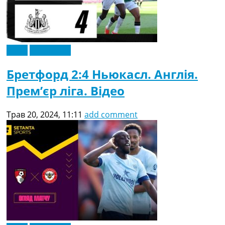
Відео
Ексклюзив
Бретфорд 2:4 Ньюкасл. Англія.
Прем’єр ліга. Відео
Трав 20, 2024, 11:11
add comment