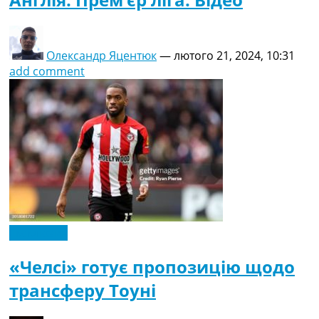
Олександр Яцентюк
—
лютого 21, 2024, 10:31
add comment
Ексклюзив
«Челсі» готує пропозицію щодо
трансферу Тоуні