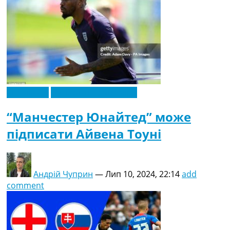
Ексклюзив
Футбольні трансфери
“Манчестер Юнайтед” може
підписати Айвена Тоуні
Андрій Чуприн
—
Лип 10, 2024, 22:14
add
comment