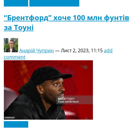
Ексклюзив
Футбольні трансфери
“Брентфорд” хоче 100 млн фунтів
за Тоуні
Андрій Чуприн
—
Лист 2, 2023, 11:15
add
comment
Ексклюзив