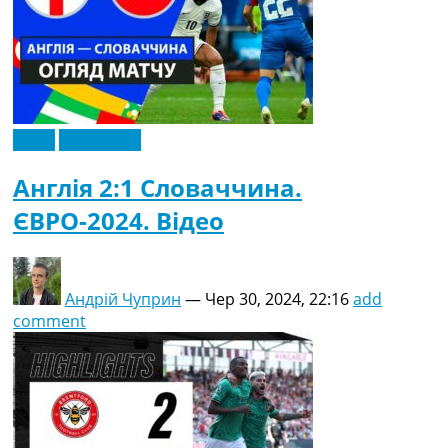
Відео
Ексклюзив
Англія 2:1 Словаччина.
ЄВРО-2024. Відео
Андрій Чуприн
—
Чер 30, 2024, 22:16
add
comment