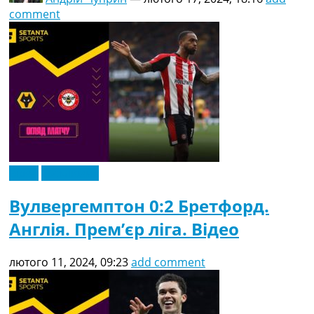
comment
Відео
Ексклюзив
Вулвергемптон 0:2 Бретфорд.
Англія. Прем’єр ліга. Відео
лютого 11, 2024, 09:23
add comment