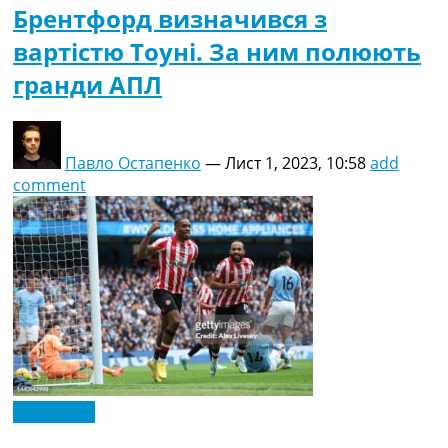
Брентфорд визначився з
вартістю Тоуні. За ним полюють
гранди АПЛ
Павло Остапенко
—
Лист 1, 2023, 10:58
add
comment
Ексклюзив