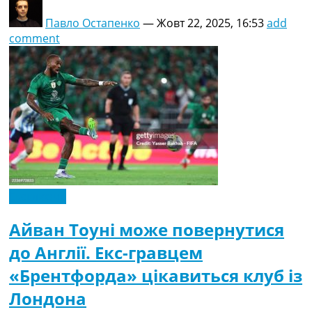
Павло Остапенко
—
Жовт 22, 2025, 16:53
add
comment
Ексклюзив
Айван Тоуні може повернутися
до Англії. Екс-гравцем
«Брентфорда» цікавиться клуб із
Лондона