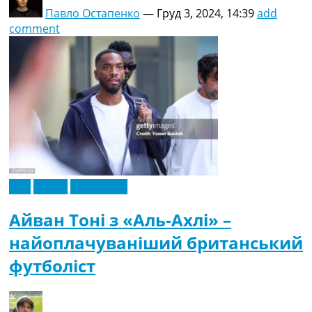
Павло Остапенко
—
Груд 3, 2024, 14:39
add
comment
Азія
Англія
Ексклюзив
Айван Тоні з «Аль-Ахлі» –
найоплачуваніший британський
футболіст