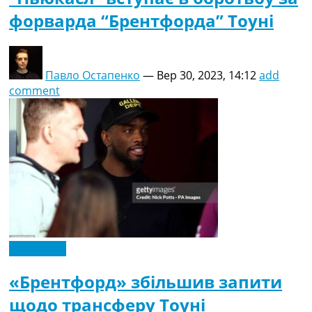
форварда “Брентфорда” Тоуні
Павло Остапенко
—
Вер 30, 2023, 14:12
add
comment
Ексклюзив
«Брентфорд» збільшив запити
щодо трансферу Тоуні