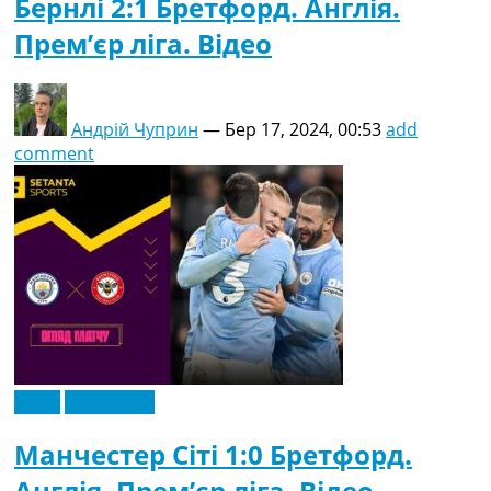
Бернлі 2:1 Бретфорд. Англія.
Прем’єр ліга. Відео
Андрій Чуприн
—
Бер 17, 2024, 00:53
add
comment
Відео
Ексклюзив
Манчестер Сіті 1:0 Бретфорд.
Англія. Прем’єр ліга. Відео