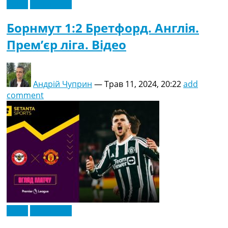
Відео
Ексклюзив
Борнмут 1:2 Бретфорд. Англія.
Прем’єр ліга. Відео
Андрій Чуприн
—
Трав 11, 2024, 20:22
add
comment
Відео
Ексклюзив