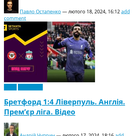
Павло Остапенко
—
лютого 18, 2024, 16:12
add
comment
Відео
Ексклюзив
Бретфорд 1:4 Ліверпуль. Англія.
Прем’єр ліга. Відео
Андрій Чуприн
—
лютого 17, 2024, 18:16
add