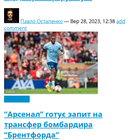
Павло Остапенко
—
Вер 28, 2023, 12:38
add
comment
Ексклюзив
“Арсенал” готує запит на
трансфер бомбардира
“Брентфорда”