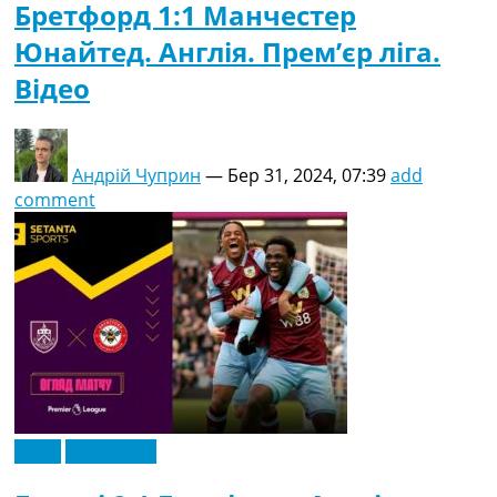
Бретфорд 1:1 Манчестер
Юнайтед. Англія. Прем’єр ліга.
Відео
Андрій Чуприн
—
Бер 31, 2024, 07:39
add
comment
Відео
Ексклюзив