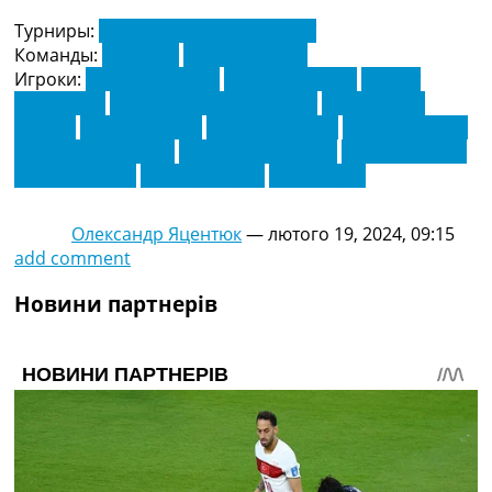
Турниры:
Ла Ліга. Чемпіонат Іспанії
Команды:
Майорка
Реал Сосьєдад
Игроки:
Антоніо Рейлло
Антоніо Санчес
Беньят
Туррієнтес
Джон Пачеко Дозагарат
Зібі Ван Дер
Хейден
Ігор Зубельдія
Матія Настасич
Мікель Меріно
Предраг Райкович
Робін Ле Норманд
Самуель Коста
Сергія Дардер
Такефуса Кубо
Цайл Ларін
Олександр Яцентюк
—
лютого 19, 2024, 09:15
add comment
Новини партнерів