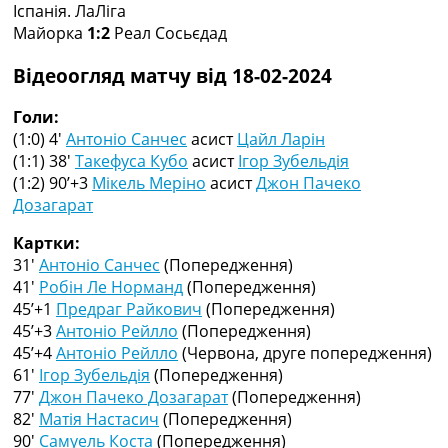
Іспанія. ЛаЛіга
Колективний прогноз
Майорка
1:2
Реал Сосьєдад
Турніри
Чемпіонат Світу
Відеоогляд матчу від 18-02-2024
Україна. Прем’єр-Ліга
Україна. Перша Ліга
Голи:
Ліга Чемпіонів
(1:0) 4′
Антоніо Санчес
асист
Цайл Ларін
Англія. Прем’єр-Ліга
(1:1) 38′
Такефуса Кубо
асист
Ігор Зубельдія
Іспанія. Ла Ліга
(1:2) 90’+3
Мікель Меріно
асист
Джон Пачеко
Ще Турніри >>>
Дозагарат
Таблиці
Чемпіонат Світу. Турнирні таблиці
Картки:
Таблиця УПЛ
31′
Антоніо Санчес
(Попередження)
Перша Ліга
41′
Робін Ле Норманд
(Попередження)
Таблиця АПЛ
45’+1
Предраг Райкович
(Попередження)
Таблиця Ла Ліги
45’+3
Антоніо Рейлло
(Попередження)
Таблиця Ліги Чемпіонів
45’+4
Антоніо Рейлло
(Червона, друге попередження)
Всі таблиці >>>
61′
Ігор Зубельдія
(Попередження)
Рейтинги
77′
Джон Пачеко Дозагарат
(Попередження)
Рейтинг країн УЄФА
82′
Матія Настасич
(Попередження)
Рейтинг клубів УЄФА
90′
Самуель Коста
(Попередження)