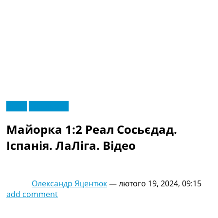
RU
Відео
Ексклюзив
UA
Головна
Меню
Майорка 1:2 Реал Сосьєдад.
Новини футболу
Відео
Іспанія. ЛаЛіга. Відео
Новини футболу України
Футбольні трансфери
Останні коментарі
Олександр Яцентюк
—
лютого 19, 2024, 09:15
Конкурс прогнозів
add comment
Логін
Рейтінги
Правила