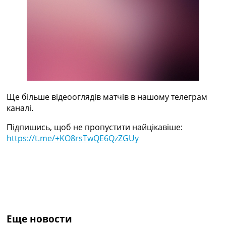
Україна. Прем’єр-Ліга
Україна. Перша Ліга
Ліга Чемпіонів
Англія. Прем’єр-Ліга
Іспанія. Ла Ліга
Ще Турніри >>>
Таблиці
Чемпіонат Світу. Турнирні таблиці
Таблиця УПЛ
Ще більше відеооглядів матчів в нашому телеграм
Перша Ліга
каналі.
Таблиця АПЛ
Підпишись, щоб не пропустити найцікавіше:
Таблиця Ла Ліги
https://t.me/+KO8rsTwQE6QzZGUy
Таблиця Ліги Чемпіонів
Всі таблиці >>>
Рейтинги
Рейтинг країн УЄФА
Рейтинг клубів УЄФА
Рейтинг ФІФА
Телепрограма
Еще новости