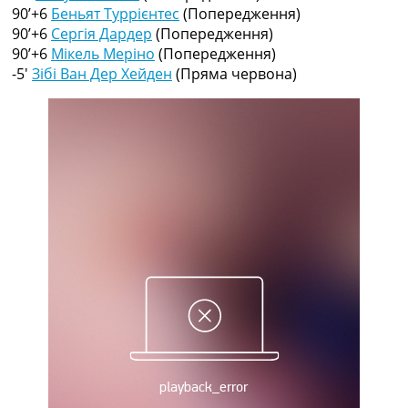
Рейтинг ФІФА
90’+6
Беньят Туррієнтес
(Попередження)
Телепрограма
90’+6
Сергія Дардер
(Попередження)
90’+6
Мікель Меріно
(Попередження)
RU
-5′
Зібі Ван Дер Хейден
(Пряма червона)
UA
Categories
Головна
Новини футболу
Відео
Новини футболу України
Футбольні трансфери
Останні коментарі
Конкурс прогнозів
Логін
Рейтінги
Правила
Колективний прогноз
Турніри
Чемпіонат Світу