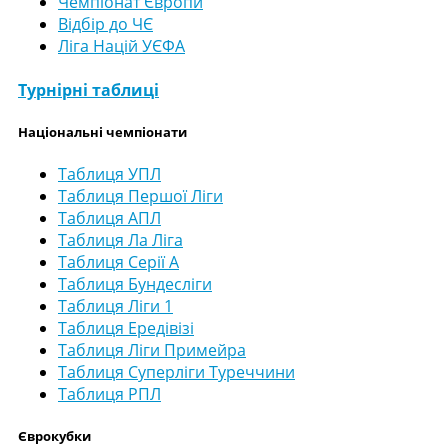
Чемпіонат Європи
Відбір до ЧЄ
Ліга Націй УЄФА
Турнірні таблиці
Національні чемпіонати
Таблиця УПЛ
Таблиця Першої Ліги
Таблиця АПЛ
Таблиця Ла Ліга
Таблиця Серії А
Таблиця Бундесліги
Таблиця Ліги 1
Таблиця Ередівізі
Таблиця Ліги Примейра
Таблиця Суперліги Туреччини
Таблиця РПЛ
Єврокубки