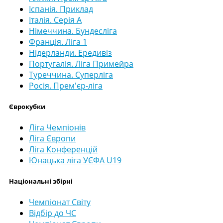
Іспанія. Приклад
Італія. Серія А
Німеччина. Бундесліга
Франція. Ліга 1
Нідерланди. Ередивіз
Португалія. Ліга Примейра
Туреччина. Суперліга
Росія. Прем'єр-ліга
Єврокубки
Ліга Чемпіонів
Ліга Європи
Ліга Конференцій
Юнацька ліга УЄФА U19
Національні збірні
Чемпіонат Світу
Відбір до ЧС