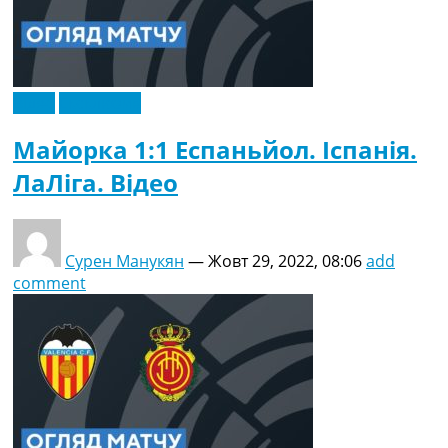
Відео
Ексклюзив
Майорка 1:1 Еспаньйол. Іспанія.
ЛаЛіга. Відео
Сурен Манукян
—
Жовт 29, 2022, 08:06
add
comment