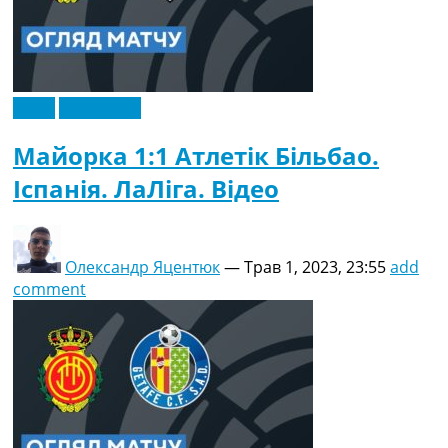
Відео
Ексклюзив
Майорка 1:1 Атлетік Більбао.
Іспанія. ЛаЛіга. Відео
Олександр Яцентюк
—
Трав 1, 2023, 23:55
add
comment