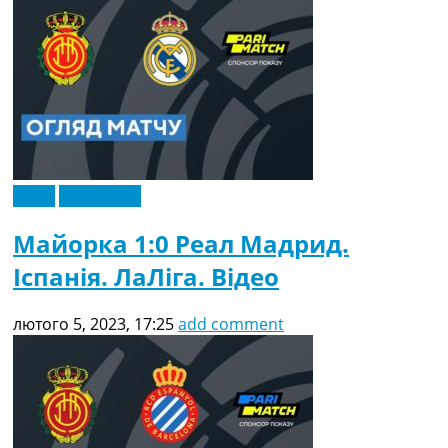
Відео
Ексклюзив
Майорка 1:0 Реал Мадрид.
Іспанія. ЛаЛіга. Відео
лютого 5, 2023, 17:25
add comment