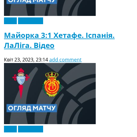
Відео
Ексклюзив
Майорка 3:1 Хетафе. Іспанія.
ЛаЛіга. Відео
Квіт 23, 2023, 23:14
add comment
Відео
Ексклюзив