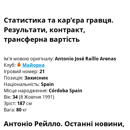
Рейтинг ФІФА
Телепрограма
Статистика та кар’єра гравця.
RU
UA
Результати, контракт,
трансферна вартість
Categories
Головна
Новини футболу
Ім'я мовою оригіналу:
Antonio José Raíllo Arenas
Відео
Клуб:
Майорка
Новини футболу України
Ігровий номер:
21
Футбольні трансфери
Позиція:
Захисник
Останні коментарі
Національність:
Spain
Конкурс прогнозів
Місце народження:
Córdoba Spain
Логін
Вік:
34
(8 Жовтня 1991)
Рейтінги
Зріст:
187
см
Правила
Вага:
80
кг
Колективний прогноз
Турніри
Антоніо Рейлло. Останні новини,
Чемпіонат Світу