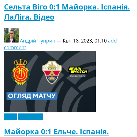
Сельта Віго 0:1 Майорка. Іспанія.
ЛаЛіга. Відео
Андрій Чуприн
—
Квіт 18, 2023, 01:10
add
comment
Відео
Ексклюзив
Майорка 0:1 Ельче. Іспанія.