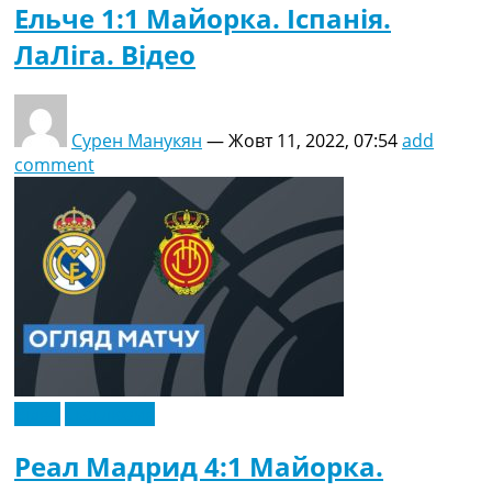
Ельче 1:1 Майорка. Іспанія.
ЛаЛіга. Відео
Сурен Манукян
—
Жовт 11, 2022, 07:54
add
comment
Відео
Ексклюзив
Реал Мадрид 4:1 Майорка.