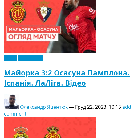
Відео
Ексклюзив
Майорка 3:2 Осасуна Памплона.
Іспанія. ЛаЛіга. Відео
Олександр Яцентюк
—
Груд 22, 2023, 10:15
add
comment