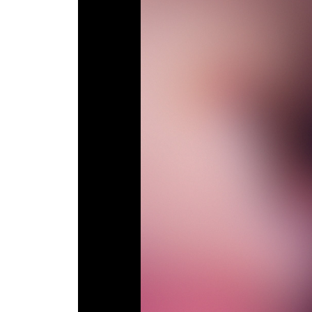
Телепрограма
RU
UA
Categories
Головна
Новини футболу
Відео
Новини футболу України
Футбольні трансфери
Останні коментарі
Конкурс прогнозів
Логін
Рейтінги
Правила
Колективний прогноз
Турніри
Чемпіонат Світу
Україна. Прем’єр-Ліга