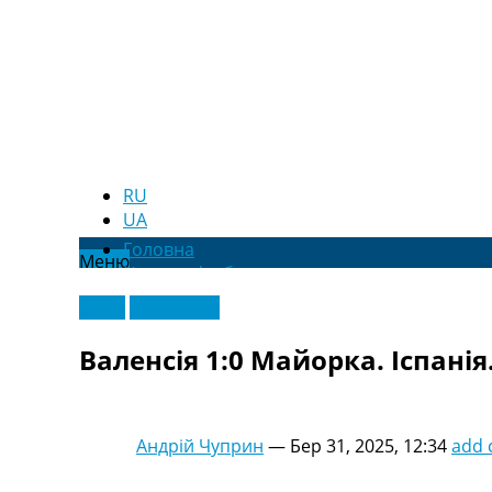
RU
UA
Головна
Меню
Новини футболу
Відео
Відео
Ексклюзив
Новини футболу України
Футбольні трансфери
Валенсія 1:0 Майорка. Іспанія.
Останні коментарі
Конкурс прогнозів
Логін
Рейтінги
Андрій Чуприн
—
Бер 31, 2025, 12:34
add
Правила
Колективний прогноз