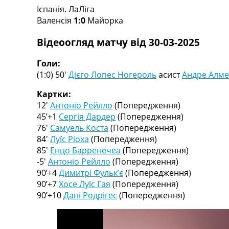
Іспанія. ЛаЛіга
Турніри
Валенсія
1:0
Майорка
Чемпіонат Світу
Україна. Прем’єр-Ліга
Відеоогляд матчу від 30-03-2025
Україна. Перша Ліга
Ліга Чемпіонів
Голи:
Англія. Прем’єр-Ліга
(1:0) 50′
Дієго Лопес Ногероль
асист
Андре Алм
Іспанія. Ла Ліга
Ще Турніри >>>
Картки:
Таблиці
12′
Антоніо Рейлло
(Попередження)
Чемпіонат Світу. Турнирні таблиці
45’+1
Сергія Дардер
(Попередження)
Таблиця УПЛ
76′
Самуель Коста
(Попередження)
Перша Ліга
84′
Луїс Ріоха
(Попередження)
Таблиця АПЛ
85′
Енцо Барренечеа
(Попередження)
Таблиця Ла Ліги
-5′
Антоніо Рейлло
(Попередження)
Таблиця Ліги Чемпіонів
90’+4
Димитрі Фульк’є
(Попередження)
Всі таблиці >>>
90’+7
Хосе Луїс Гая
(Попередження)
Рейтинги
90’+10
Дані Родрігес
(Попередження)
Рейтинг країн УЄФА
Рейтинг клубів УЄФА
Рейтинг ФІФА