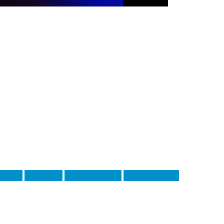
нечеа
Луїс Ріоха
Самуель Коста
Сергія Дардер