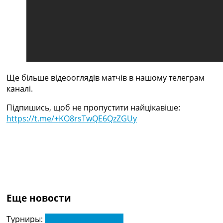
Україна. Прем’єр-Ліга
Україна. Перша Ліга
Ліга Чемпіонів
Англія. Прем’єр-Ліга
Іспанія. Ла Ліга
Ще Турніри >>>
Таблиці
Ще більше відеооглядів матчів в нашому телеграм
Чемпіонат Світу. Турнирні таблиці
каналі.
Таблиця УПЛ
Перша Ліга
Підпишись, щоб не пропустити найцікавіше:
Таблиця АПЛ
https://t.me/+KO8rsTwQE6QzZGUy
Таблиця Ла Ліги
Таблиця Ліги Чемпіонів
Всі таблиці >>>
Рейтинги
Рейтинг країн УЄФА
Рейтинг клубів УЄФА
Рейтинг ФІФА
Еще новости
Телепрограма
Турниры:
Англія. Прем'єр-Ліга