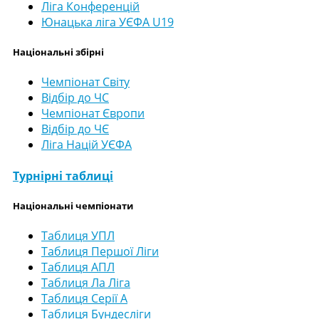
Ліга Конференцій
Юнацька ліга УЄФА U19
Національні збірні
Чемпіонат Світу
Відбір до ЧС
Чемпіонат Європи
Відбір до ЧЄ
Ліга Націй УЄФА
Турнірні таблиці
Національні чемпіонати
Таблиця УПЛ
Таблиця Першої Ліги
Таблиця АПЛ
Таблиця Ла Ліга
Таблиця Серії А
Таблиця Бундесліги