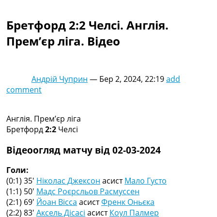
Колективний прогноз
Турніри
Бретфорд 2:2 Челсі. Англія.
Чемпіонат Світу
Прем’єр ліга. Відео
Україна. Прем’єр-Ліга
Україна. Перша Ліга
Ліга Чемпіонів
Англія. Прем’єр-Ліга
Андрій Чуприн
—
Бер 2, 2024, 22:19
add
Іспанія. Ла Ліга
comment
Ще Турніри >>>
Таблиці
Чемпіонат Світу. Турнирні таблиці
Англія. Прем’єр ліга
Таблиця УПЛ
Бретфорд
2:2
Челсі
Перша Ліга
Таблиця АПЛ
Відеоогляд матчу від 02-03-2024
Таблиця Ла Ліги
Таблиця Ліги Чемпіонів
Голи:
Всі таблиці >>>
(0:1) 35′
Ніколас Джексон
асист
Мало Густо
Рейтинги
(1:1) 50′
Мадс Роєрсльов Расмуссен
Рейтинг країн УЄФА
(2:1) 69′
Йоан Вісса
асист
Френк Оньєка
Рейтинг клубів УЄФА
(2:2) 83′
Аксель Дісасі
асист
Коул Палмер