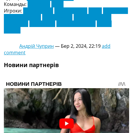
Команды:
Бретфорд
Челсі
Игроки:
Аксель Дісасі
Віталій Янельт
Занка
Йоан Вісса
Конор Галлахер
Коул Палмер
Мадс Роєрсльов
Расмуссен
Мало Густо
Ніколас Джексон
Френк
Оньєка
Андрій Чуприн
—
Бер 2, 2024, 22:19
add
comment
Новини партнерів