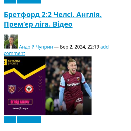
Відео
Ексклюзив
Бретфорд 2:2 Челсі. Англія.
Прем’єр ліга. Відео
Андрій Чуприн
—
Бер 2, 2024, 22:19
add
comment
Відео
Ексклюзив