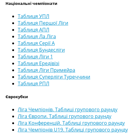
Національні чемпіонати
Таблиця УПЛ
Таблиця Першої Ліги
Таблиця АПЛ
Таблиця Ла Ліга
Таблиця Серії А
Таблиця Бундесліги
Таблиця Ліги 1
Таблиця Ередівізі
Таблиця Ліги Примейра
Таблиця Суперліги Туреччини
Таблиця РПЛ
Єврокубки
Ліга Чемпіонів. Таблиці групового раунду
Ліга Європи. Таблиці групового раунду
Ліга Конференцій. Таблиці групового раунду
Ліга Чемпіонів U19. Таблиці групового раунду