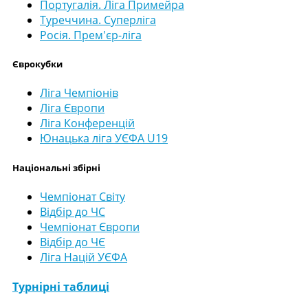
Португалія. Ліга Примейра
Туреччина. Суперліга
Росія. Прем'єр-ліга
Єврокубки
Ліга Чемпіонів
Ліга Європи
Ліга Конференцій
Юнацька ліга УЄФА U19
Національні збірні
Чемпіонат Світу
Відбір до ЧС
Чемпіонат Європи
Відбір до ЧЄ
Ліга Націй УЄФА
Турнірні таблиці