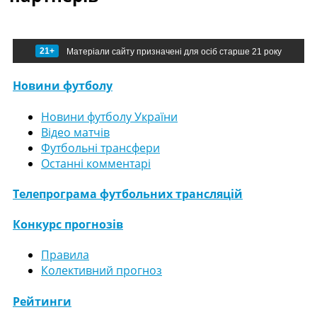
21+
Матеріали сайту призначені для осіб старше 21 року
Новини футболу
Новини футболу України
Відео матчів
Футбольні трансфери
Останні комментарі
Телепрограма футбольних трансляцій
Конкурс прогнозів
Правила
Колективний прогноз
Рейтинги