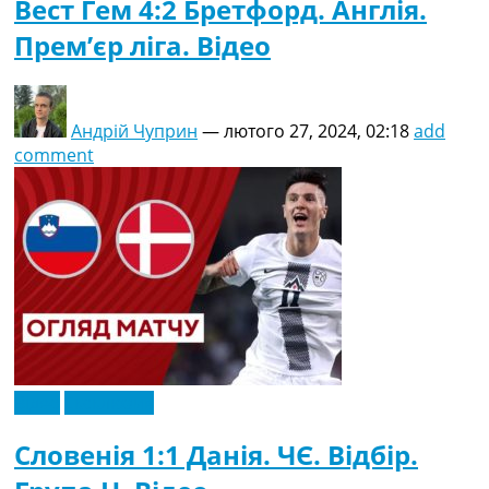
Вест Гем 4:2 Бретфорд. Англія.
Прем’єр ліга. Відео
Андрій Чуприн
—
лютого 27, 2024, 02:18
add
comment
Відео
Ексклюзив
Словенія 1:1 Данія. ЧЄ. Відбір.