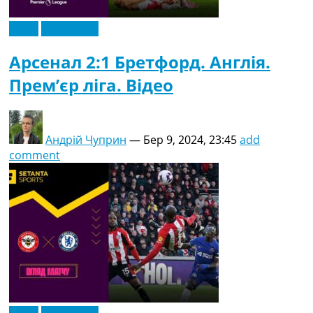
Відео
Ексклюзив
Арсенал 2:1 Бретфорд. Англія.
Прем’єр ліга. Відео
Андрій Чуприн
—
Бер 9, 2024, 23:45
add
comment