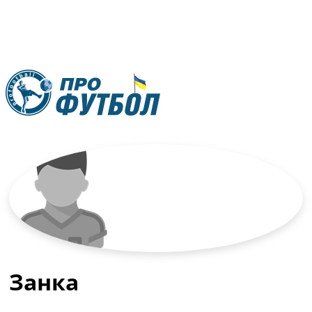
RU
UA
Головна
Меню
Новини футболу
Відео
Новини футболу України
Футбольні трансфери
Останні коментарі
Конкурс прогнозів
Занка
Логін
Рейтінги
Правила