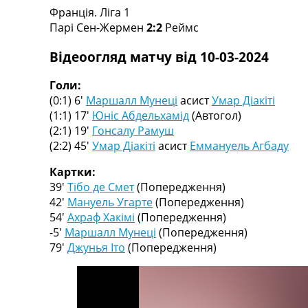
Франція. Ліга 1
Турніри
Парі Сен-Жермен
2:2
Реймс
Чемпіонат Світу
Україна. Прем’єр-Ліга
Відеоогляд матчу від 10-03-2024
Україна. Перша Ліга
Ліга Чемпіонів
Голи:
Англія. Прем’єр-Ліга
(0:1) 6′
Маршалл Мунеці
асист
Умар Діакіті
Іспанія. Ла Ліга
(1:1) 17′
Юніс Абдельхамід
(Автогол)
Ще Турніри >>>
(2:1) 19′
Гонсалу Рамуш
Таблиці
(2:2) 45′
Умар Діакіті
асист
Еммануель Агбаду
Чемпіонат Світу. Турнирні таблиці
Таблиця УПЛ
Картки:
Перша Ліга
39′
Тібо де Смет
(Попередження)
Таблиця АПЛ
42′
Мануель Угарте
(Попередження)
Таблиця Ла Ліги
54′
Ахраф Хакімі
(Попередження)
Таблиця Ліги Чемпіонів
-5′
Маршалл Мунеці
(Попередження)
Всі таблиці >>>
79′
Джунья Іто
(Попередження)
Рейтинги
Рейтинг країн УЄФА
Рейтинг клубів УЄФА
Рейтинг ФІФА