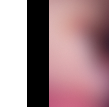
Телепрограма
RU
UA
Categories
Головна
Новини футболу
Відео
Новини футболу України
Футбольні трансфери
Останні коментарі
Конкурс прогнозів
Логін
Рейтінги
Правила
Колективний прогноз
Турніри
Чемпіонат Світу
Україна. Прем’єр-Ліга