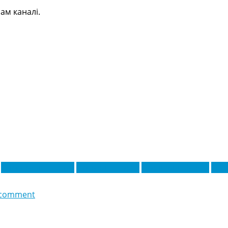
ам каналі.
Еммануель Агбаду
Мануель Угарте
Маршалл Мунеці
Тібо
 comment