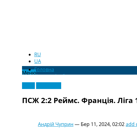
RU
UA
Головна
Меню
Новини футболу
Відео
Відео
Ексклюзив
Новини футболу України
Футбольні трансфери
ПСЖ 2:2 Реймс. Франція. Ліга 
Останні коментарі
Конкурс прогнозів
Логін
Рейтінги
Андрій Чуприн
—
Бер 11, 2024, 02:02
add
Правила
Колективний прогноз