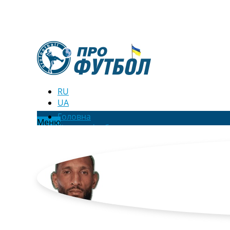
RU
UA
Головна
Меню
Новини футболу
Відео
Новини футболу України
Футбольні трансфери
Останні коментарі
Конкурс прогнозів
Логін
Рейтінги
Правила
Колективний прогноз