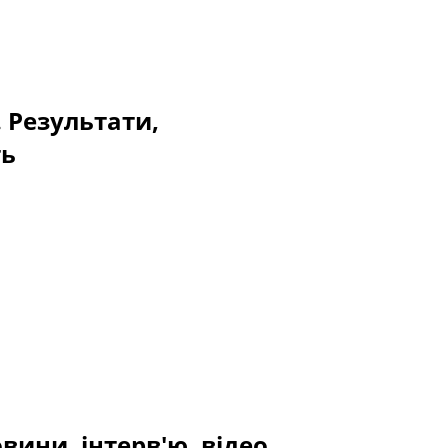
. Результати,
ть
вини, інтерв'ю, відео