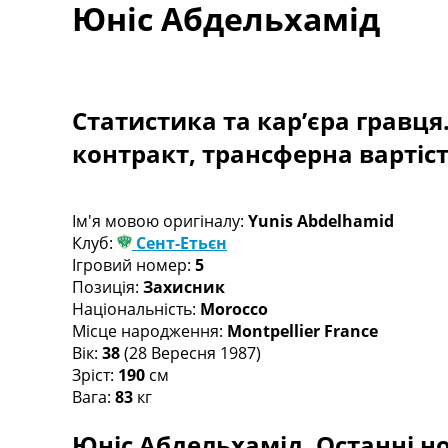
Юніс Абдельхамід
Турніри
Чемпіонат Світу
Україна. Прем’єр-Ліга
Україна. Перша Ліга
Ліга Чемпіонів
Статистика та кар’єра гравця
Англія. Прем’єр-Ліга
контракт, трансферна вартіс
Іспанія. Ла Ліга
Ще Турніри >>>
Таблиці
Чемпіонат Світу. Турнирні таблиці
Ім'я мовою оригіналу:
Yunis Abdelhamid
Таблиця УПЛ
Клуб:
Сент-Етьєн
Перша Ліга
Ігровий номер:
5
Таблиця АПЛ
Позиція:
Захисник
Таблиця Ла Ліги
Національність:
Morocco
Таблиця Ліги Чемпіонів
Місце народження:
Montpellier France
Всі таблиці >>>
Вік:
38
(28 Вересня 1987)
Рейтинги
Зріст:
190
см
Рейтинг країн УЄФА
Вага:
83
кг
Рейтинг клубів УЄФА
Юніс Абдельхамід. Останні но
Рейтинг ФІФА