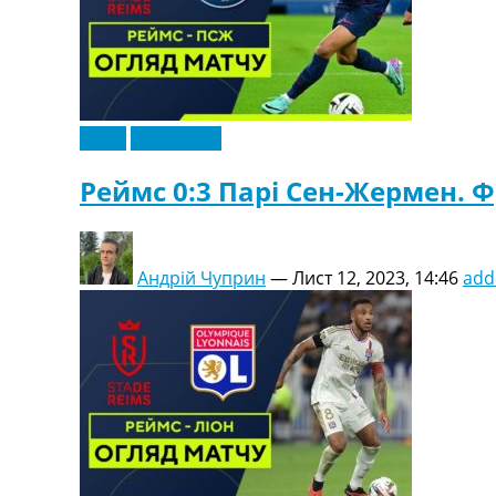
Відео
Ексклюзив
Реймс 0:3 Парі Сен-Жермен. Фр
Андрій Чуприн
—
Лист 12, 2023, 14:46
add