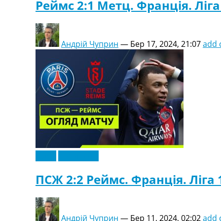
Реймс 2:1 Метц. Франція. Ліга 
Андрій Чуприн
—
Бер 17, 2024, 21:07
add
Відео
Ексклюзив
ПСЖ 2:2 Реймс. Франція. Ліга 
Андрій Чуприн
—
Бер 11, 2024, 02:02
add