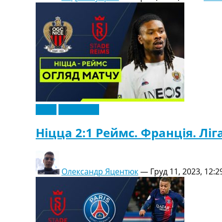
Відео
Ексклюзив
Ніцца 2:1 Реймс. Франція. Ліга
Олександр Яцентюк
—
Груд 11, 2023, 12:2