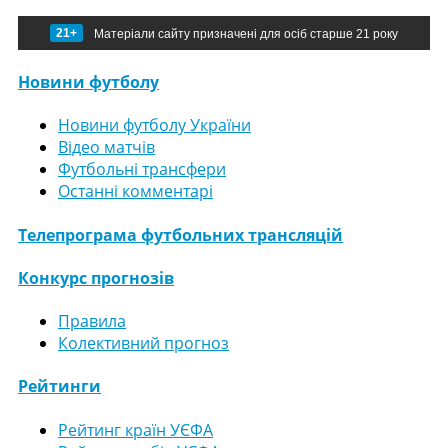
21+
Матеріали сайту призначені для осіб старше 21 року
Новини футболу
Новини футболу України
Відео матчів
Футбольні трансфери
Останні комментарі
Телепрограма футбольних трансляцій
Конкурс прогнозів
Правила
Колективний прогноз
Рейтинги
Рейтинг країн УЄФА