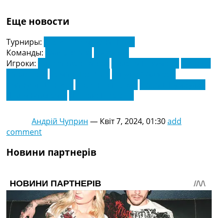
Еще новости
Турниры:
Серія А. Чемпіонат Італії
Команды:
Салернітана
Сассуоло
Игроки:
Алессандро Занолі
Андреа Пінамонті
Антоніо
Кандрьова
Арман Лорієнте
Джуліо Маджоре
Емануель Віньято
Лоренцо Пірола
Мараш Кумбулла
Недім Баджрамі
Нікколо П'єроцці
Андрій Чуприн
—
Квіт 7, 2024, 01:30
add
comment
Новини партнерів