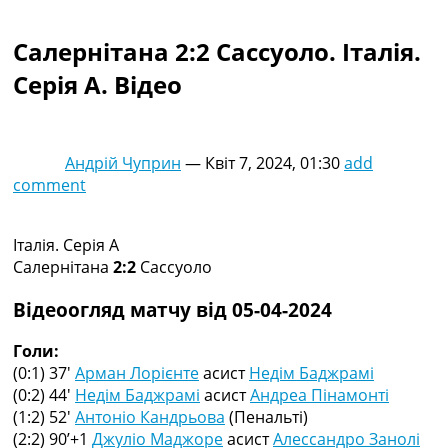
Колективний прогноз
Турніри
Салернітана 2:2 Сассуоло. Італія.
Чемпіонат Світу
Серія A. Відео
Україна. Прем’єр-Ліга
Україна. Перша Ліга
Ліга Чемпіонів
Англія. Прем’єр-Ліга
Андрій Чуприн
—
Квіт 7, 2024, 01:30
add
Іспанія. Ла Ліга
comment
Ще Турніри >>>
Таблиці
Чемпіонат Світу. Турнирні таблиці
Італія. Серія A
Таблиця УПЛ
Салернітана
2:2
Сассуоло
Перша Ліга
Таблиця АПЛ
Відеоогляд матчу від 05-04-2024
Таблиця Ла Ліги
Таблиця Ліги Чемпіонів
Голи:
Всі таблиці >>>
(0:1) 37′
Арман Лорієнте
асист
Недім Баджрамі
Рейтинги
(0:2) 44′
Недім Баджрамі
асист
Андреа Пінамонті
Рейтинг країн УЄФА
(1:2) 52′
Антоніо Кандрьова
(Пенальті)
Рейтинг клубів УЄФА
(2:2) 90’+1
Джуліо Маджоре
асист
Алессандро Занолі