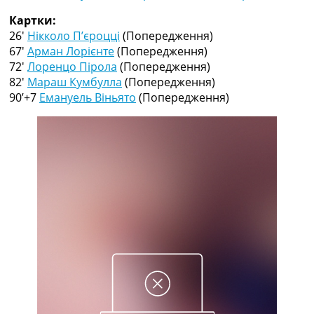
Рейтинг ФІФА
Картки:
Телепрограма
26′
Нікколо П’єроцці
(Попередження)
RU
67′
Арман Лорієнте
(Попередження)
UA
72′
Лоренцо Пірола
(Попередження)
82′
Мараш Кумбулла
(Попередження)
Categories
90’+7
Емануель Віньято
(Попередження)
Головна
Новини футболу
Відео
Новини футболу України
Футбольні трансфери
Останні коментарі
Конкурс прогнозів
Логін
Рейтінги
Правила
Колективний прогноз
Турніри
Чемпіонат Світу