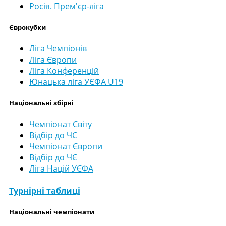
Росія. Прем'єр-ліга
Єврокубки
Ліга Чемпіонів
Ліга Європи
Ліга Конференцій
Юнацька ліга УЄФА U19
Національні збірні
Чемпіонат Світу
Відбір до ЧС
Чемпіонат Європи
Відбір до ЧЄ
Ліга Націй УЄФА
Турнірні таблиці
Національні чемпіонати