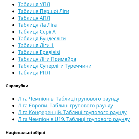
Таблиця УПЛ
Таблиця Першої Ліги
Таблиця АПЛ
Таблиця Ла Ліга
Таблиця Серії А
Таблиця Бундесліги
Таблиця Ліги 1
Таблиця Ередівізі
Таблиця Ліги Примейра
Таблиця Суперліги Туреччини
Таблиця РПЛ
Єврокубки
Ліга Чемпіонів. Таблиці групового раунду
Ліга Європи. Таблиці групового раунду
Ліга Конференцій. Таблиці групового раунду
Ліга Чемпіонів U19. Таблиці групового раунду
Національні збірні