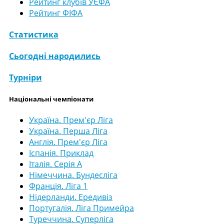
Рейтинг клубів УЄФА
Рейтинг ФІФА
Статистика
Сьогодні народились
Турніри
Національні чемпіонати
Україна. Прем'єр Ліга
Україна. Перша Ліга
Англія. Прем'єр Ліга
Іспанія. Приклад
Італія. Серія А
Німеччина. Бундесліга
Франція. Ліга 1
Нідерланди. Ередивіз
Португалія. Ліга Примейра
Туреччина. Суперліга