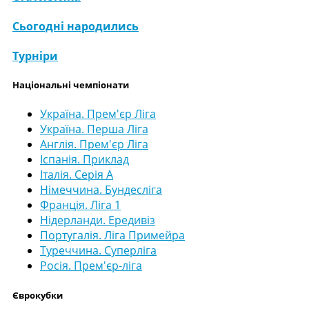
Сьогодні народились
Турніри
Національні чемпіонати
Україна. Прем'єр Ліга
Україна. Перша Ліга
Англія. Прем'єр Ліга
Іспанія. Приклад
Італія. Серія А
Німеччина. Бундесліга
Франція. Ліга 1
Нідерланди. Ередивіз
Португалія. Ліга Примейра
Туреччина. Суперліга
Росія. Прем'єр-ліга
Єврокубки