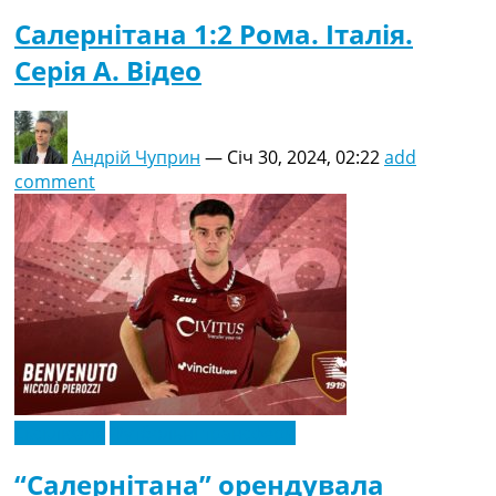
Салернітана 1:2 Рома. Італія.
Серія A. Відео
Андрій Чуприн
—
Січ 30, 2024, 02:22
add
comment
Ексклюзив
Футбольні трансфери
“Салернітана” орендувала