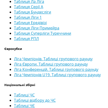
Таблиця Ла Ліга
Таблиця Серії А
Таблиця Бундесліги
Таблиця Ліги 1
Таблиця Ередівізі
Таблиця Ліги Примейра
Таблиця Суперліги Туреччини
Таблиця РПЛ
Єврокубки
Ліга Чемпіонів. Таблиці групового раунду
Ліга Європи. Таблиці групового раунду
Ліга Конференцій. Таблиці групового раунду
Ліга Чемпіонів U19. Таблиці групового раунду
Національні збірні
Таблиці ЧС
Таблиці відбору до ЧС
Таблиці ЧЄ