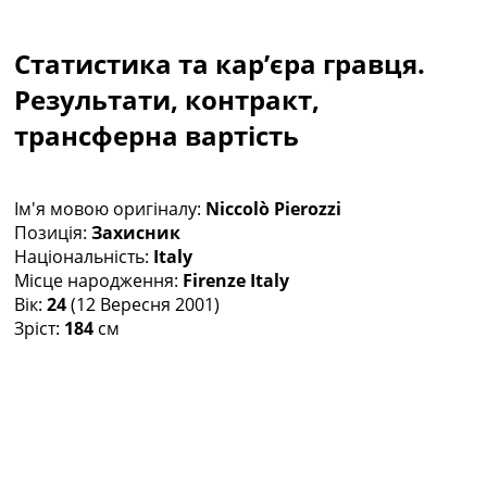
Колективний прогноз
Турніри
Статистика та кар’єра гравця.
Чемпіонат Світу
Україна. Прем’єр-Ліга
Результати, контракт,
Україна. Перша Ліга
трансферна вартість
Ліга Чемпіонів
Англія. Прем’єр-Ліга
Іспанія. Ла Ліга
Ім'я мовою оригіналу:
Niccolò Pierozzi
Ще Турніри >>>
Позиція:
Захисник
Таблиці
Національність:
Italy
Чемпіонат Світу. Турнирні таблиці
Місце народження:
Firenze Italy
Таблиця УПЛ
Вік:
24
(12 Вересня 2001)
Перша Ліга
Зріст:
184
см
Таблиця АПЛ
Таблиця Ла Ліги
Таблиця Ліги Чемпіонів
Всі таблиці >>>
Рейтинги
Рейтинг країн УЄФА
Рейтинг клубів УЄФА