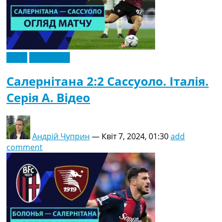
Відео
Ексклюзив
Салернітана 2:2 Сассуоло. Італія.
Серія A. Відео
Андрій Чуприн
—
Квіт 7, 2024, 01:30
add
comment