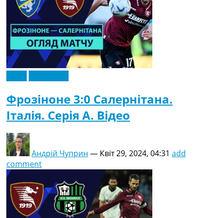
Відео
Ексклюзив
Фрозіноне 3:0 Салернітана.
Італія. Серія A. Відео
Андрій Чуприн
—
Квіт 29, 2024, 04:31
add
comment