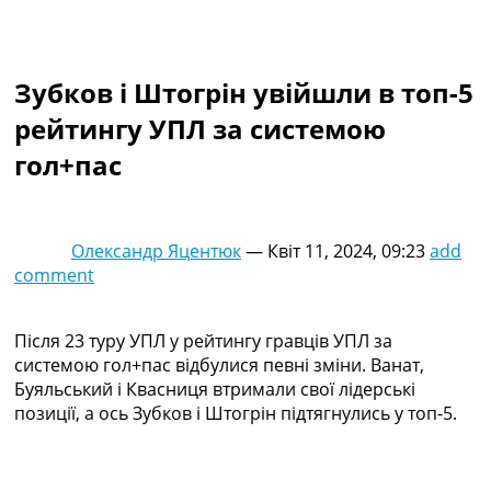
Колективний прогноз
Турніри
Чемпіонат Світу
Зубков і Штогрін увійшли в топ-5
Україна. Прем’єр-Ліга
Україна. Перша Ліга
рейтингу УПЛ за системою
Ліга Чемпіонів
гол+пас
Англія. Прем’єр-Ліга
Іспанія. Ла Ліга
Ще Турніри >>>
Таблиці
Олександр Яцентюк
—
Квіт 11, 2024, 09:23
add
Чемпіонат Світу. Турнирні таблиці
comment
Таблиця УПЛ
Перша Ліга
Таблиця АПЛ
Після 23 туру УПЛ у рейтингу гравців УПЛ за
Таблиця Ла Ліги
системою гол+пас відбулися певні зміни. Ванат,
Таблиця Ліги Чемпіонів
Буяльський і Квасниця втримали свої лідерські
Всі таблиці >>>
позиції, а ось Зубков і Штогрін підтягнулись у топ-5.
Рейтинги
Рейтинг країн УЄФА
Рейтинг клубів УЄФА