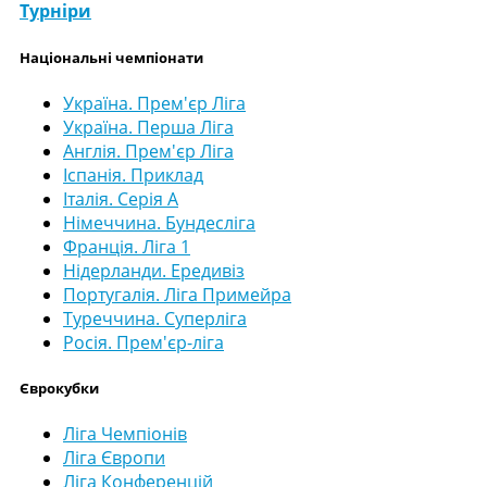
Турніри
Національні чемпіонати
Україна. Прем'єр Ліга
Україна. Перша Ліга
Англія. Прем'єр Ліга
Іспанія. Приклад
Італія. Серія А
Німеччина. Бундесліга
Франція. Ліга 1
Нідерланди. Ередивіз
Португалія. Ліга Примейра
Туреччина. Суперліга
Росія. Прем'єр-ліга
Єврокубки
Ліга Чемпіонів
Ліга Європи
Ліга Конференцій