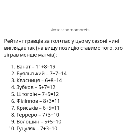
Україна. Прем’єр-Ліга
Україна. Перша Ліга
Ліга Чемпіонів
Англія. Прем’єр-Ліга
Фото: chornomorets
Іспанія. Ла Ліга
Ще Турніри >>>
Рейтинг гравців за гол+пас у цьому сезоні нині
Таблиці
виглядає так (на вищу позицію ставимо того, хто
Чемпіонат Світу. Турнирні таблиці
зіграв менше матчів):
Таблиця УПЛ
Ванат – 11+8=19
Перша Ліга
Буяльський – 7+7=14
Таблиця АПЛ
Квасниця – 6+8=14
Таблиця Ла Ліги
Зубков – 5+7=12
Таблиця Ліги Чемпіонів
Штогрін – 7+5=12
Всі таблиці >>>
Філіппов – 8+3=11
Рейтинги
Криськів – 6+5=11
Рейтинг країн УЄФА
Герреро – 7+3=10
Рейтинг клубів УЄФА
Волошин – 5+5=10
Рейтинг ФІФА
Гуцуляк – 7+3=10
Телепрограма