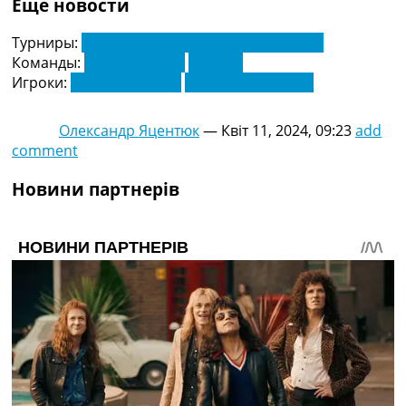
Еще новости
Турниры:
Чемпіонат України з футболу. УПЛ
Команды:
Чорноморець
Шахтар
Игроки:
Андрій Штогрін
Олександр Зубков
Олександр Яцентюк
—
Квіт 11, 2024, 09:23
add
comment
Новини партнерів