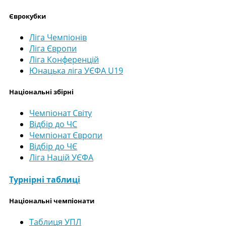
Єврокубки
Ліга Чемпіонів
Ліга Європи
Ліга Конференцій
Юнацька ліга УЄФА U19
Національні збірні
Чемпіонат Світу
Відбір до ЧС
Чемпіонат Європи
Відбір до ЧЄ
Ліга Націй УЄФА
Турнірні таблиці
Національні чемпіонати
Таблиця УПЛ