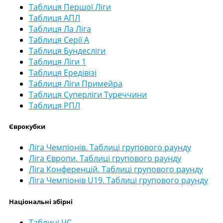
Таблиця Першої Ліги
Таблиця АПЛ
Таблиця Ла Ліга
Таблиця Серії А
Таблиця Бундесліги
Таблиця Ліги 1
Таблиця Ередівізі
Таблиця Ліги Примейра
Таблиця Суперліги Туреччини
Таблиця РПЛ
Єврокубки
Ліга Чемпіонів. Таблиці групового раунду
Ліга Європи. Таблиці групового раунду
Ліга Конференцій. Таблиці групового раунду
Ліга Чемпіонів U19. Таблиці групового раунду
Національні збірні
Таблиці ЧС