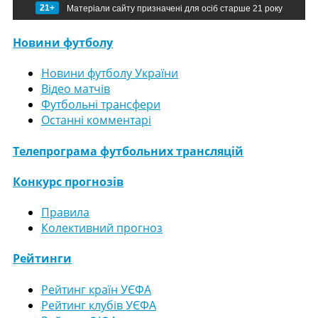
21+
Матеріали сайту призначені для осіб старше 21 року
Новини футболу
Новини футболу України
Відео матчів
Футбольні трансфери
Останні комментарі
Телепрограма футбольних трансляцій
Конкурс прогнозів
Правила
Колективний прогноз
Рейтинги
Рейтинг країн УЄФА
Рейтинг клубів УЄФА