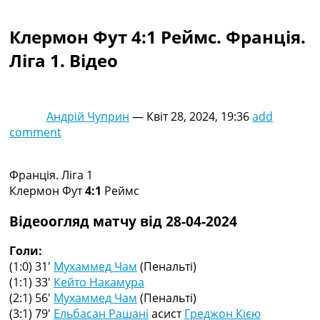
Колективний прогноз
Турніри
Клермон Фут 4:1 Реймс. Франція.
Чемпіонат Світу
Ліга 1. Відео
Україна. Прем’єр-Ліга
Україна. Перша Ліга
Ліга Чемпіонів
Англія. Прем’єр-Ліга
Андрій Чуприн
—
Квіт 28, 2024, 19:36
add
Іспанія. Ла Ліга
comment
Ще Турніри >>>
Таблиці
Чемпіонат Світу. Турнирні таблиці
Франція. Ліга 1
Таблиця УПЛ
Клермон Фут
4:1
Реймс
Перша Ліга
Таблиця АПЛ
Відеоогляд матчу від 28-04-2024
Таблиця Ла Ліги
Таблиця Ліги Чемпіонів
Голи:
Всі таблиці >>>
(1:0) 31′
Мухаммед Чам
(Пенальті)
Рейтинги
(1:1) 33′
Кейто Накамура
Рейтинг країн УЄФА
(2:1) 56′
Мухаммед Чам
(Пенальті)
Рейтинг клубів УЄФА
(3:1) 79′
Ельбасан Рашані
асист
Греджон Кією