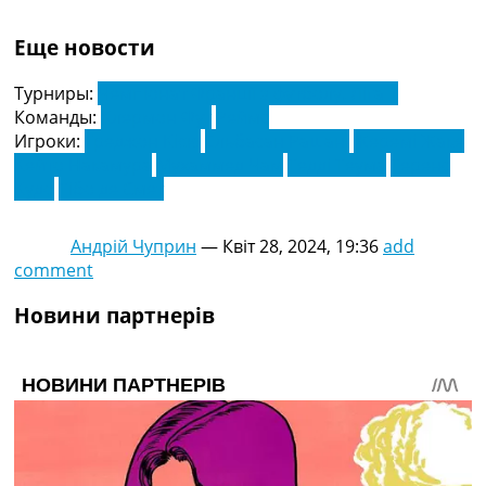
Еще новости
Турниры:
Чемпіонат Франції з футболу. Ліга 1
Команды:
Клермон Фут
Реймс
Игроки:
Греджон Кією
Ельбасан Рашані
Жеремі Жаке
Кейто Накамура
Мухаммед Чам
Тедді Теума
Теренс
Кудо
Тібо де Смет
Андрій Чуприн
—
Квіт 28, 2024, 19:36
add
comment
Новини партнерів