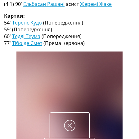
Рейтинг ФІФА
(4:1) 90′
Ельбасан Рашані
асист
Жеремі Жаке
Телепрограма
Картки:
RU
54′
Теренс Кудо
(Попередження)
UA
59′
(Попередження)
60′
Тедді Теума
(Попередження)
Categories
77′
Тібо де Смет
(Пряма червона)
Головна
Новини футболу
Відео
Новини футболу України
Футбольні трансфери
Останні коментарі
Конкурс прогнозів
Логін
Рейтінги
Правила
Колективний прогноз
Турніри
Чемпіонат Світу