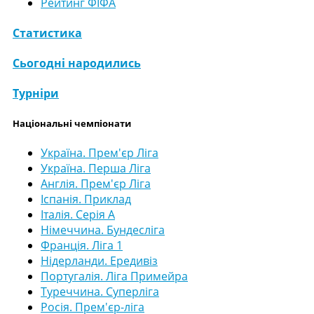
Рейтинг ФІФА
Статистика
Сьогодні народились
Турніри
Національні чемпіонати
Україна. Прем'єр Ліга
Україна. Перша Ліга
Англія. Прем'єр Ліга
Іспанія. Приклад
Італія. Серія А
Німеччина. Бундесліга
Франція. Ліга 1
Нідерланди. Ередивіз
Португалія. Ліга Примейра
Туреччина. Суперліга
Росія. Прем'єр-ліга