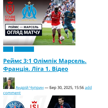
Відео
Ексклюзив
Реймс 3:1 Олімпік Марсель.
Франція. Ліга 1. Відео
Андрій Чуприн
—
Бер 30, 2025, 15:56
add
comment