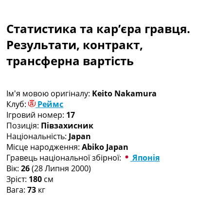
Колективний прогноз
Турніри
Статистика та кар’єра гравця.
Чемпіонат Світу
Україна. Прем’єр-Ліга
Результати, контракт,
Україна. Перша Ліга
трансферна вартість
Ліга Чемпіонів
Англія. Прем’єр-Ліга
Іспанія. Ла Ліга
Ім'я мовою оригіналу:
Keito Nakamura
Ще Турніри >>>
Клуб:
Реймс
Таблиці
Ігровий номер:
17
Чемпіонат Світу. Турнирні таблиці
Позиція:
Півзахисник
Таблиця УПЛ
Національність:
Japan
Перша Ліга
Місце народження:
Abiko Japan
Таблиця АПЛ
Гравець національної збірної:
Японія
Таблиця Ла Ліги
Вік:
26
(28 Липня 2000)
Таблиця Ліги Чемпіонів
Зріст:
180
см
Всі таблиці >>>
Вага:
73
кг
Рейтинги
Рейтинг країн УЄФА
Рейтинг клубів УЄФА