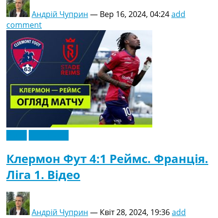
Андрій Чуприн
—
Вер 16, 2024, 04:24
add
comment
Відео
Ексклюзив
Клермон Фут 4:1 Реймс. Франція.
Ліга 1. Відео
Андрій Чуприн
—
Квіт 28, 2024, 19:36
add