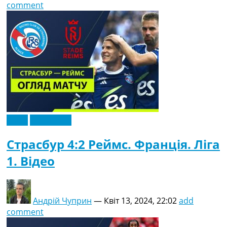
comment
Відео
Ексклюзив
Страсбур 4:2 Реймс. Франція. Ліга
1. Відео
Андрій Чуприн
—
Квіт 13, 2024, 22:02
add
comment