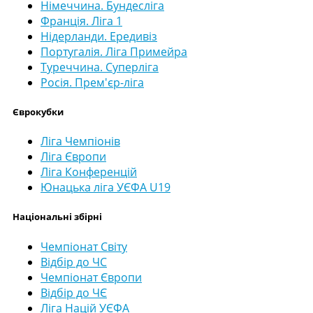
Німеччина. Бундесліга
Франція. Ліга 1
Нідерланди. Ередивіз
Португалія. Ліга Примейра
Туреччина. Суперліга
Росія. Прем'єр-ліга
Єврокубки
Ліга Чемпіонів
Ліга Європи
Ліга Конференцій
Юнацька ліга УЄФА U19
Національні збірні
Чемпіонат Світу
Відбір до ЧС
Чемпіонат Європи
Відбір до ЧЄ
Ліга Націй УЄФА