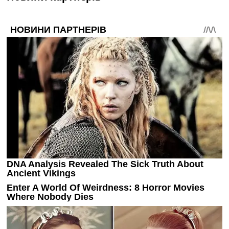
Україна. Прем’єр-Ліга
Україна. Перша Ліга
Ліга Чемпіонів
Англія. Прем’єр-Ліга
Іспанія. Ла Ліга
Ще Турніри >>>
Таблиці
Чемпіонат Світу. Турнирні таблиці
Таблиця УПЛ
Перша Ліга
Таблиця АПЛ
Таблиця Ла Ліги
Таблиця Ліги Чемпіонів
Всі таблиці >>>
Рейтинги
Рейтинг країн УЄФА
Рейтинг клубів УЄФА
Рейтинг ФІФА
Телепрограма