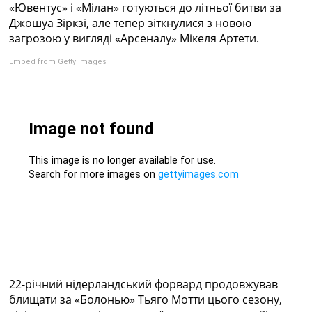
«Ювентус» і «Мілан» готуються до літньої битви за
Колективний прогноз
Джошуа Зіркзі, але тепер зіткнулися з новою
Турніри
загрозою у вигляді «Арсеналу» Мікеля Артети.
Чемпіонат Світу
Україна. Прем’єр-Ліга
Embed from Getty Images
Україна. Перша Ліга
Ліга Чемпіонів
Англія. Прем’єр-Ліга
Іспанія. Ла Ліга
Ще Турніри >>>
Таблиці
Чемпіонат Світу. Турнирні таблиці
Таблиця УПЛ
Перша Ліга
Таблиця АПЛ
Таблиця Ла Ліги
Таблиця Ліги Чемпіонів
Всі таблиці >>>
Рейтинги
22-річний нідерландський форвард продовжував
Рейтинг країн УЄФА
блищати за «Болонью» Тьяго Мотти цього сезону,
Рейтинг клубів УЄФА