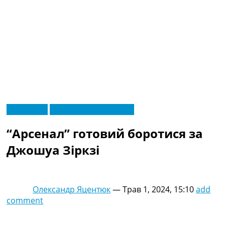
RU
Ексклюзив
Футбольні трансфери
UA
Головна
Меню
“Арсенал” готовий боротися за
Новини футболу
Відео
Джошуа Зіркзі
Новини футболу України
Футбольні трансфери
Останні коментарі
Олександр Яцентюк
—
Трав 1, 2024, 15:10
add
Конкурс прогнозів
comment
Логін
Рейтінги
Правила