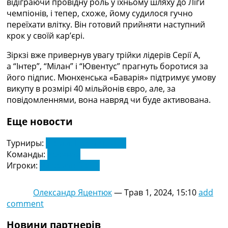
відіграючи провідну роль у їхньому шляху до Ліги
Рейтинг ФІФА
чемпіонів, і тепер, схоже, йому судилося гучно
Телепрограма
переїхати влітку. Він готовий прийняти наступний
крок у своїй кар’єрі.
RU
UA
Зіркзі вже привернув увагу трійки лідерів Серії А,
а “Інтер”, “Мілан” і “Ювентус” прагнуть боротися за
Categories
його підпис. Мюнхенська «Баварія» підтримує умову
викупу в розмірі 40 мільйонів євро, але, за
Головна
повідомленнями, вона навряд чи буде активована.
Новини футболу
Відео
Еще новости
Новини футболу України
Футбольні трансфери
Турниры:
Англія. Прем'єр-Ліга
Останні коментарі
Команды:
Арсенал
Конкурс прогнозів
Игроки:
Джордан Зіркзі
Логін
Рейтінги
Правила
Олександр Яцентюк
—
Трав 1, 2024, 15:10
add
Колективний прогноз
comment
Турніри
Новини партнерів
Чемпіонат Світу