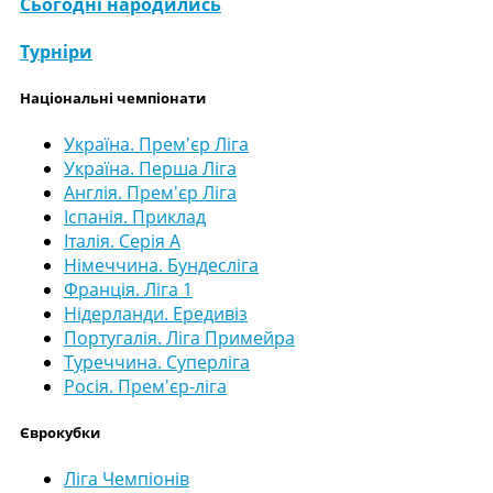
Сьогодні народились
Турніри
Національні чемпіонати
Україна. Прем'єр Ліга
Україна. Перша Ліга
Англія. Прем'єр Ліга
Іспанія. Приклад
Італія. Серія А
Німеччина. Бундесліга
Франція. Ліга 1
Нідерланди. Ередивіз
Португалія. Ліга Примейра
Туреччина. Суперліга
Росія. Прем'єр-ліга
Єврокубки
Ліга Чемпіонів