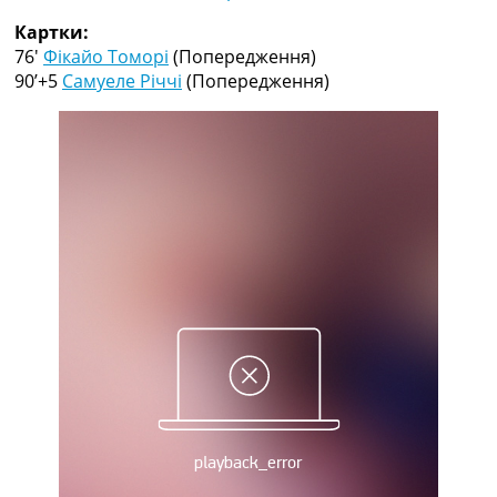
Рейтинг ФІФА
Картки:
Телепрограма
76′
Фікайо Томорі
(Попередження)
RU
90’+5
Самуеле Річчі
(Попередження)
UA
Categories
Головна
Новини футболу
Відео
Новини футболу України
Футбольні трансфери
Останні коментарі
Конкурс прогнозів
Логін
Рейтінги
Правила
Колективний прогноз
Турніри
Чемпіонат Світу