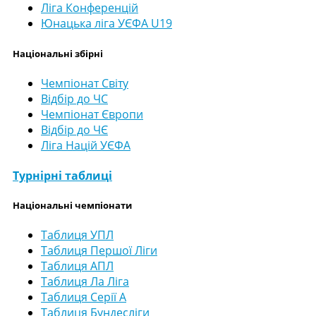
Ліга Конференцій
Юнацька ліга УЄФА U19
Національні збірні
Чемпіонат Світу
Відбір до ЧС
Чемпіонат Європи
Відбір до ЧЄ
Ліга Націй УЄФА
Турнірні таблиці
Національні чемпіонати
Таблиця УПЛ
Таблиця Першої Ліги
Таблиця АПЛ
Таблиця Ла Ліга
Таблиця Серії А
Таблиця Бундесліги