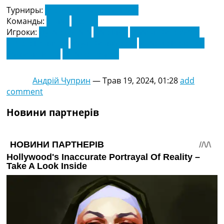
Турниры:
Серія А. Чемпіонат Італії
Команды:
Мілан
Торіно
Игроки:
Дуван Сапата
Іван Ілич
Ісмаель Беннасер
П'єтро Пеллегрі
Рауль Белланова
Рікардо Родрігес
Самуеле Річчі
Фікайо Томорі
Андрій Чуприн
—
Трав 19, 2024, 01:28
add
comment
Новини партнерів