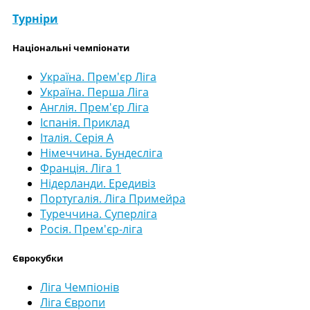
Турніри
Національні чемпіонати
Україна. Прем'єр Ліга
Україна. Перша Ліга
Англія. Прем'єр Ліга
Іспанія. Приклад
Італія. Серія А
Німеччина. Бундесліга
Франція. Ліга 1
Нідерланди. Ередивіз
Португалія. Ліга Примейра
Туреччина. Суперліга
Росія. Прем'єр-ліга
Єврокубки
Ліга Чемпіонів
Ліга Європи