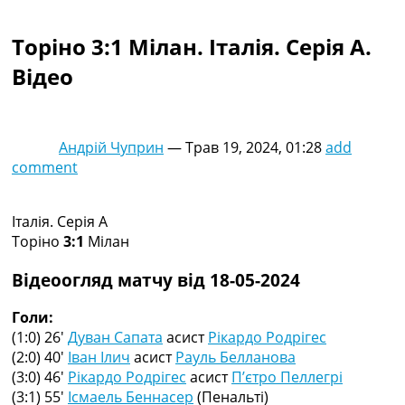
Колективний прогноз
Турніри
Торіно 3:1 Мілан. Італія. Серія A.
Чемпіонат Світу
Відео
Україна. Прем’єр-Ліга
Україна. Перша Ліга
Ліга Чемпіонів
Англія. Прем’єр-Ліга
Андрій Чуприн
—
Трав 19, 2024, 01:28
add
Іспанія. Ла Ліга
comment
Ще Турніри >>>
Таблиці
Чемпіонат Світу. Турнирні таблиці
Італія. Серія A
Таблиця УПЛ
Торіно
3:1
Мілан
Перша Ліга
Таблиця АПЛ
Відеоогляд матчу від 18-05-2024
Таблиця Ла Ліги
Таблиця Ліги Чемпіонів
Голи:
Всі таблиці >>>
(1:0) 26′
Дуван Сапата
асист
Рікардо Родрігес
Рейтинги
(2:0) 40′
Іван Ілич
асист
Рауль Белланова
Рейтинг країн УЄФА
(3:0) 46′
Рікардо Родрігес
асист
П’єтро Пеллегрі
Рейтинг клубів УЄФА
(3:1) 55′
Ісмаель Беннасер
(Пенальті)