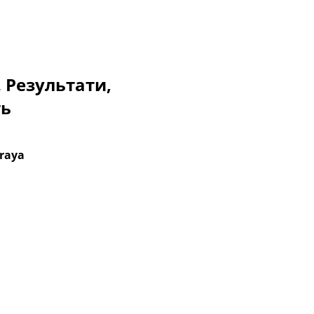
. Результати,
ть
Araya