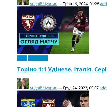
Андрій Чуприн
—
Трав 19, 2024, 01:28
add
Відео
Ексклюзив
Торіно 1:1 Удінезе. Італія. Сері
Андрій Чуприн
—
Груд 24, 2023, 05:07
add