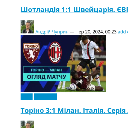
Шотландія 1:1 Швейцарія. ЄВР
Андрій Чуприн
—
Чер 20, 2024, 00:23
add
Відео
Ексклюзив
Торіно 3:1 Мілан. Італія. Серія