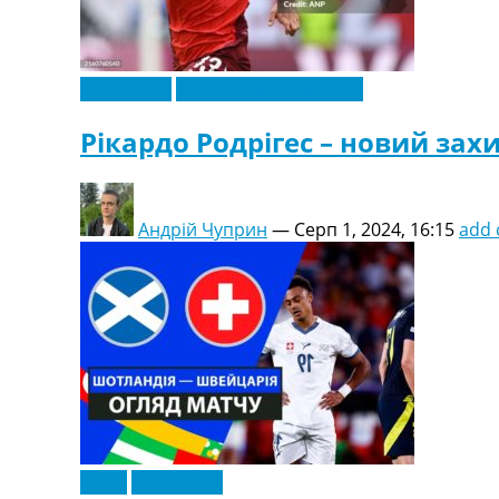
Ексклюзив
Футбольні трансфери
Рікардо Родрігес – новий зах
Андрій Чуприн
—
Серп 1, 2024, 16:15
add
Відео
Ексклюзив