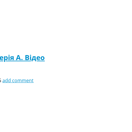
ерія A. Відео
5
add comment