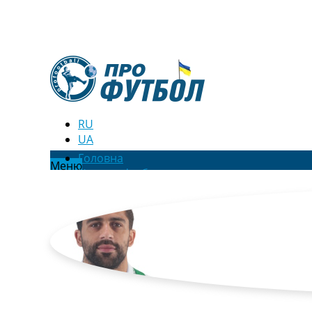
RU
UA
Головна
Меню
Новини футболу
Відео
Новини футболу України
Футбольні трансфери
Останні коментарі
Конкурс прогнозів
Логін
Рейтінги
Правила
Колективний прогноз