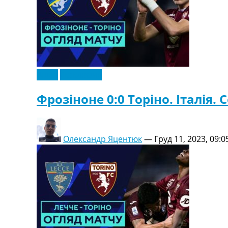
Відео
Ексклюзив
Фрозіноне 0:0 Торіно. Італія. С
Олександр Яцентюк
—
Груд 11, 2023, 09:0