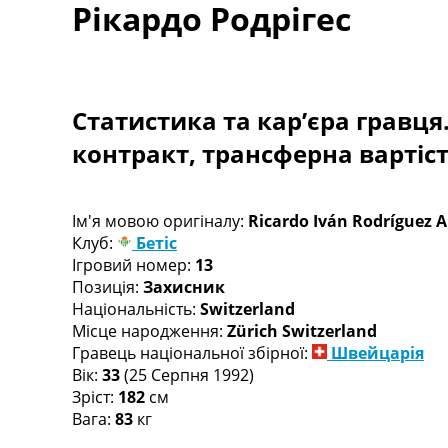
Рікардо Родрігес
Турніри
Чемпіонат Світу
Україна. Прем’єр-Ліга
Україна. Перша Ліга
Ліга Чемпіонів
Статистика та кар’єра гравця
Англія. Прем’єр-Ліга
контракт, трансферна вартіс
Іспанія. Ла Ліга
Ще Турніри >>>
Таблиці
Чемпіонат Світу. Турнирні таблиці
Ім'я мовою оригіналу:
Ricardo Iván Rodríguez 
Таблиця УПЛ
Клуб:
Бетіс
Перша Ліга
Ігровий номер:
13
Таблиця АПЛ
Позиція:
Захисник
Таблиця Ла Ліги
Національність:
Switzerland
Таблиця Ліги Чемпіонів
Місце народження:
Zürich Switzerland
Всі таблиці >>>
Гравець національної збірної:
Швейцарія
Рейтинги
Вік:
33
(25 Серпня 1992)
Рейтинг країн УЄФА
Зріст:
182
см
Рейтинг клубів УЄФА
Вага:
83
кг
Рейтинг ФІФА