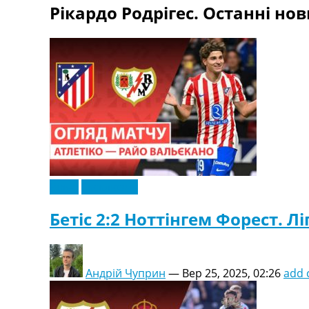
Рікардо Родрігес. Останні нов
Телепрограма
RU
UA
Categories
Головна
Новини футболу
Відео
Новини футболу України
Футбольні трансфери
Останні коментарі
Відео
Ексклюзив
Конкурс прогнозів
Логін
Бетіс 2:2 Ноттінгем Форест. Лі
Рейтінги
Правила
Колективний прогноз
Андрій Чуприн
—
Вер 25, 2025, 02:26
add
Турніри
Чемпіонат Світу
Україна. Прем’єр-Ліга