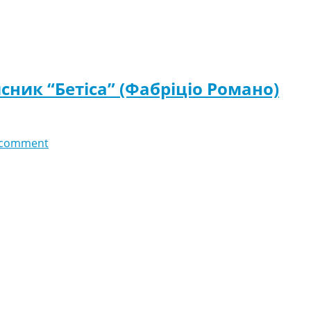
исник “Бетіса” (Фабріціо Романо)
 comment