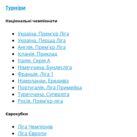
Турніри
Національні чемпіонати
Україна. Прем'єр Ліга
Україна. Перша Ліга
Англія. Прем'єр Ліга
Іспанія. Приклад
Італія. Серія А
Німеччина. Бундесліга
Франція. Ліга 1
Нідерланди. Ередивіз
Португалія. Ліга Примейра
Туреччина. Суперліга
Росія. Прем'єр-ліга
Єврокубки
Ліга Чемпіонів
Ліга Європи