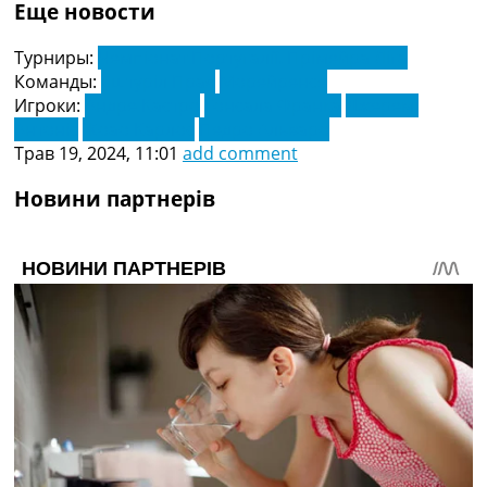
Еще новости
Турниры:
Чемпіонат Португалії. Прімейра Ліга
Команды:
Ештуріл Прая
Морейренсе
Игроки:
Андре Кастро
Гонсала Франка
Джеремі
Антоніс
Жоао Карлос
Педро Альваро
Трав 19, 2024, 11:01
add comment
Новини партнерів