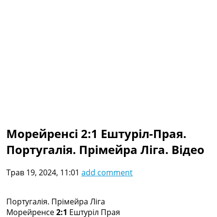
Колективний прогноз
Турніри
Чемпіонат Світу
Україна. Прем’єр-Ліга
Україна. Перша Ліга
Ліга Чемпіонів
Англія. Прем’єр-Ліга
Іспанія. Ла Ліга
Ще Турніри >>>
Таблиці
Чемпіонат Світу. Турнирні таблиці
Таблиця УПЛ
Морейренсі 2:1 Ештуріл-Прая.
Перша Ліга
Португалія. Прімейра Ліга. Відео
Таблиця АПЛ
Таблиця Ла Ліги
Таблиця Ліги Чемпіонів
Трав 19, 2024, 11:01
add comment
Всі таблиці >>>
Рейтинги
Рейтинг країн УЄФА
Португалія. Прімейра Ліга
Рейтинг клубів УЄФА
Морейренсе
2:1
Ештуріл Прая