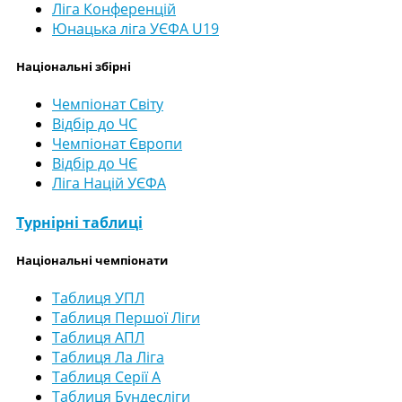
Ліга Конференцій
Юнацька ліга УЄФА U19
Національні збірні
Чемпіонат Світу
Відбір до ЧС
Чемпіонат Європи
Відбір до ЧЄ
Ліга Націй УЄФА
Турнірні таблиці
Національні чемпіонати
Таблиця УПЛ
Таблиця Першої Ліги
Таблиця АПЛ
Таблиця Ла Ліга
Таблиця Серії А
Таблиця Бундесліги