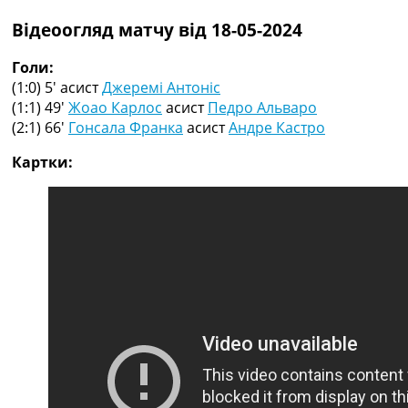
Рейтинг ФІФА
Відеоогляд матчу від 18-05-2024
Телепрограма
RU
Голи:
UA
(1:0) 5′
асист
Джеремі Антоніс
(1:1) 49′
Жоао Карлос
асист
Педро Альваро
Categories
(2:1) 66′
Гонсала Франка
асист
Андре Кастро
Головна
Картки:
Новини футболу
Відео
Новини футболу України
Футбольні трансфери
Останні коментарі
Конкурс прогнозів
Логін
Рейтінги
Правила
Колективний прогноз
Турніри
Чемпіонат Світу