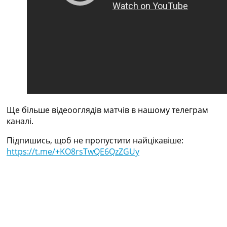
Україна. Прем’єр-Ліга
Україна. Перша Ліга
Ліга Чемпіонів
Англія. Прем’єр-Ліга
Іспанія. Ла Ліга
Ще Турніри >>>
Таблиці
Чемпіонат Світу. Турнирні таблиці
Таблиця УПЛ
Перша Ліга
Ще більше відеооглядів матчів в нашому телеграм
Таблиця АПЛ
каналі.
Таблиця Ла Ліги
Підпишись, щоб не пропустити найцікавіше:
Таблиця Ліги Чемпіонів
https://t.me/+KO8rsTwQE6QzZGUy
Всі таблиці >>>
Рейтинги
Рейтинг країн УЄФА
Рейтинг клубів УЄФА
Рейтинг ФІФА
Телепрограма