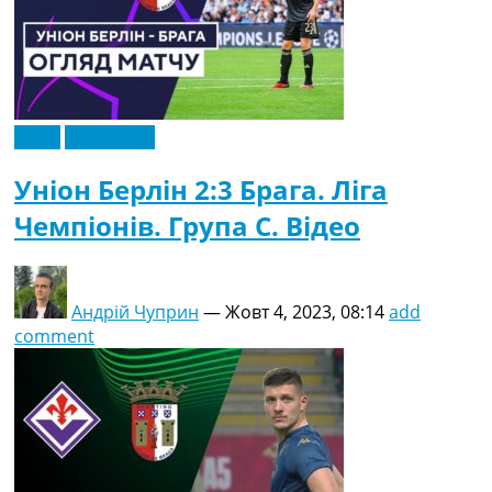
Відео
Ексклюзив
Уніон Берлін 2:3 Брага. Ліга
Чемпіонів. Група C. Відео
Андрій Чуприн
—
Жовт 4, 2023, 08:14
add
comment