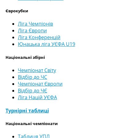
Єврокубки
Ліга Чемпіонів
Ліга Європи
Ліга Конференцій
Юнацька ліга УЄФА U19
Національні збірні
Чемпіонат Світу
Відбір до ЧС
Чемпіонат Європи
Відбір до ЧЄ
Ліга Націй УЄФА
Турнірні таблиці
Національні чемпіонати
Таблиця УПЛ