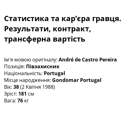
Колективний прогноз
Турніри
Статистика та кар’єра гравця.
Чемпіонат Світу
Україна. Прем’єр-Ліга
Результати, контракт,
Україна. Перша Ліга
трансферна вартість
Ліга Чемпіонів
Англія. Прем’єр-Ліга
Іспанія. Ла Ліга
Ім'я мовою оригіналу:
André de Castro Pereira
Ще Турніри >>>
Позиція:
Півзахисник
Таблиці
Національність:
Portugal
Чемпіонат Світу. Турнирні таблиці
Місце народження:
Gondomar Portugal
Таблиця УПЛ
Вік:
38
(2 Квітня 1988)
Перша Ліга
Зріст:
181
см
Таблиця АПЛ
Вага:
76
кг
Таблиця Ла Ліги
Таблиця Ліги Чемпіонів
Всі таблиці >>>
Рейтинги
Рейтинг країн УЄФА
Рейтинг клубів УЄФА