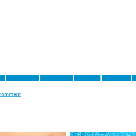
ла
Жоао Палінья
Кінгслі Коман
Майкл Оліс
Серж Гнабрі
Т
 comment