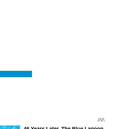
імотеуш Пухач