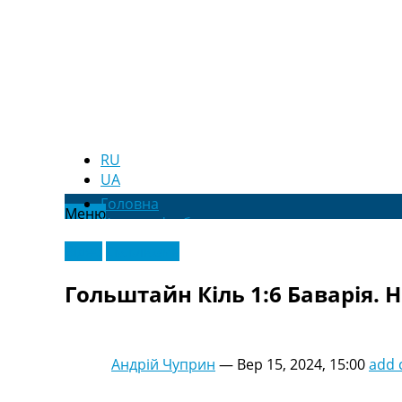
RU
UA
Головна
Меню
Новини футболу
Відео
Відео
Ексклюзив
Новини футболу України
Футбольні трансфери
Гольштайн Кіль 1:6 Баварія. Н
Останні коментарі
Конкурс прогнозів
Логін
Рейтінги
Андрій Чуприн
—
Вер 15, 2024, 15:00
add
Правила
Колективний прогноз