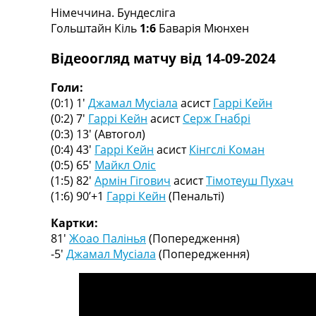
Німеччина. Бундесліга
Турніри
Гольштайн Кіль
1:6
Баварія Мюнхен
Чемпіонат Світу
Україна. Прем’єр-Ліга
Відеоогляд матчу від 14-09-2024
Україна. Перша Ліга
Ліга Чемпіонів
Голи:
Англія. Прем’єр-Ліга
(0:1) 1′
Джамал Мусіала
асист
Гаррі Кейн
Іспанія. Ла Ліга
(0:2) 7′
Гаррі Кейн
асист
Серж Гнабрі
Ще Турніри >>>
(0:3) 13′
(Автогол)
Таблиці
(0:4) 43′
Гаррі Кейн
асист
Кінгслі Коман
Чемпіонат Світу. Турнирні таблиці
(0:5) 65′
Майкл Оліс
Таблиця УПЛ
(1:5) 82′
Армін Гігович
асист
Тімотеуш Пухач
Перша Ліга
(1:6) 90’+1
Гаррі Кейн
(Пенальті)
Таблиця АПЛ
Таблиця Ла Ліги
Картки:
Таблиця Ліги Чемпіонів
81′
Жоао Палінья
(Попередження)
Всі таблиці >>>
-5′
Джамал Мусіала
(Попередження)
Рейтинги
Рейтинг країн УЄФА
Рейтинг клубів УЄФА
Рейтинг ФІФА