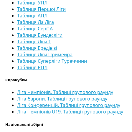
Таблиця УПЛ
Таблиця Першої Ліги
Таблиця АПЛ
Таблиця Ла Ліга
Таблиця Серії А
Таблиця Бундесліги
Таблиця Ліги 1
Таблиця Ередівізі
Таблиця Ліги Примейра
Таблиця Суперліги Туреччини
Таблиця РПЛ
Єврокубки
Ліга Чемпіонів. Таблиці групового раунду
Ліга Європи. Таблиці групового раунду
Ліга Конференцій. Таблиці групового раунду
Ліга Чемпіонів U19. Таблиці групового раунду
Національні збірні