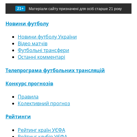
21+
Матеріали сайту призначені для осіб старше 21 року
Новини футболу
Новини футболу України
Відео матчів
Футбольні трансфери
Останні комментарі
Телепрограма футбольних трансляцій
Конкурс прогнозів
Правила
Колективний прогноз
Рейтинги
Рейтинг країн УЄФА
Рейтинг клубів УЄФА