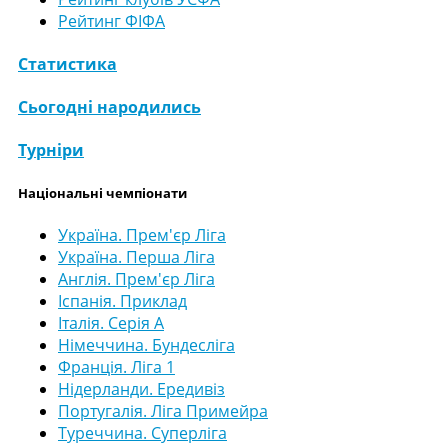
Рейтинг ФІФА
Статистика
Сьогодні народились
Турніри
Національні чемпіонати
Україна. Прем'єр Ліга
Україна. Перша Ліга
Англія. Прем'єр Ліга
Іспанія. Приклад
Італія. Серія А
Німеччина. Бундесліга
Франція. Ліга 1
Нідерланди. Ередивіз
Португалія. Ліга Примейра
Туреччина. Суперліга