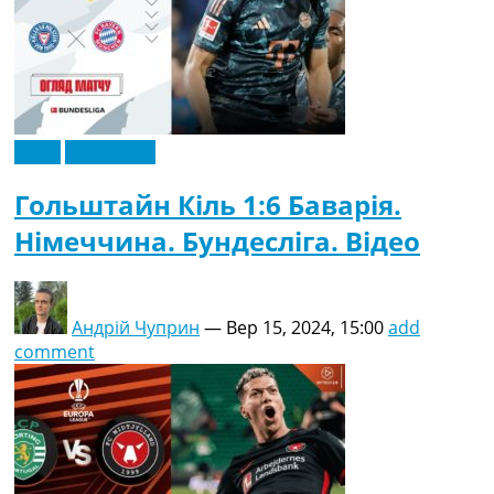
Відео
Ексклюзив
Гольштайн Кіль 1:6 Баварія.
Німеччина. Бундесліга. Відео
Андрій Чуприн
—
Вер 15, 2024, 15:00
add
comment