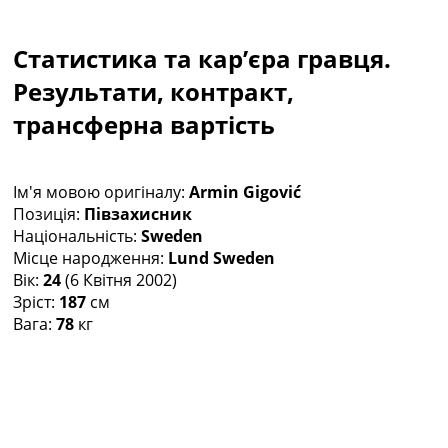
Колективний прогноз
Турніри
Статистика та кар’єра гравця.
Чемпіонат Світу
Україна. Прем’єр-Ліга
Результати, контракт,
Україна. Перша Ліга
трансферна вартість
Ліга Чемпіонів
Англія. Прем’єр-Ліга
Іспанія. Ла Ліга
Ім'я мовою оригіналу:
Armin Gigović
Ще Турніри >>>
Позиція:
Півзахисник
Таблиці
Національність:
Sweden
Чемпіонат Світу. Турнирні таблиці
Місце народження:
Lund Sweden
Таблиця УПЛ
Вік:
24
(6 Квітня 2002)
Перша Ліга
Зріст:
187
см
Таблиця АПЛ
Вага:
78
кг
Таблиця Ла Ліги
Таблиця Ліги Чемпіонів
Всі таблиці >>>
Рейтинги
Рейтинг країн УЄФА
Рейтинг клубів УЄФА