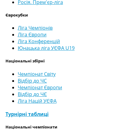
Росія. Прем'єр-ліга
Єврокубки
Ліга Чемпіонів
Ліга Європи
Ліга Конференцій
Юнацька ліга УЄФА U19
Національні збірні
Чемпіонат Світу
Відбір до ЧС
Чемпіонат Європи
Відбір до ЧЄ
Ліга Націй УЄФА
Турнірні таблиці
Національні чемпіонати