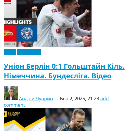
Відео
Ексклюзив
Уніон Берлін 0:1 Гольштайн Кіль.
Німеччина. Бундесліга. Відео
Андрій Чуприн
—
Бер 2, 2025, 21:23
add
comment