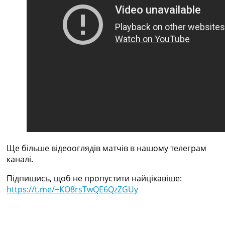
Рейтинг ФІФА
Телепрограма
RU
UA
Categories
Головна
Новини футболу
Відео
Новини футболу України
Футбольні трансфери
Останні коментарі
Ще більше відеооглядів матчів в нашому телеграм
Конкурс прогнозів
каналі.
Логін
Рейтінги
Підпишись, щоб не пропустити найцікавіше:
Правила
https://t.me/+KO8rsTwQE6QzZGUy
Колективний прогноз
Турніри
Чемпіонат Світу