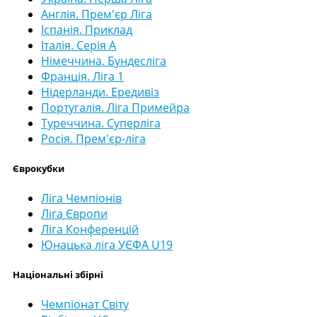
Англія. Прем'єр Ліга
Іспанія. Приклад
Італія. Серія А
Німеччина. Бундесліга
Франція. Ліга 1
Нідерланди. Ередивіз
Португалія. Ліга Примейра
Туреччина. Суперліга
Росія. Прем'єр-ліга
Єврокубки
Ліга Чемпіонів
Ліга Європи
Ліга Конференцій
Юнацька ліга УЄФА U19
Національні збірні
Чемпіонат Світу