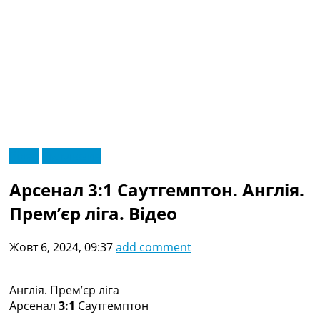
RU
Відео
Ексклюзив
UA
Головна
Меню
Арсенал 3:1 Саутгемптон. Англія.
Новини футболу
Відео
Прем’єр ліга. Відео
Новини футболу України
Футбольні трансфери
Жовт 6, 2024, 09:37
add comment
Останні коментарі
Конкурс прогнозів
Логін
Англія. Прем’єр ліга
Рейтінги
Арсенал
3:1
Саутгемптон
Правила