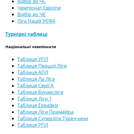
Відбір до ЧС
Чемпіонат Європи
Відбір до ЧЄ
Ліга Націй УЄФА
Турнірні таблиці
Національні чемпіонати
Таблиця УПЛ
Таблиця Першої Ліги
Таблиця АПЛ
Таблиця Ла Ліга
Таблиця Серії А
Таблиця Бундесліги
Таблиця Ліги 1
Таблиця Ередівізі
Таблиця Ліги Примейра
Таблиця Суперліги Туреччини
Таблиця РПЛ