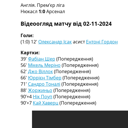
Англія. Прем’єр ліга
Турніри
Нюкасл
1:0
Арсенал
Чемпіонат Світу
Україна. Прем’єр-Ліга
Відеоогляд матчу від 02-11-2024
Україна. Перша Ліга
Ліга Чемпіонів
Голи:
Англія. Прем’єр-Ліга
(1:0) 12′
Олександр Ісак
асист
Ентоні Гордон
Іспанія. Ла Ліга
Ще Турніри >>>
Картки:
Таблиці
39′
Фабіан Шер
(Попередження)
Чемпіонат Світу. Турнирні таблиці
56′
Мікель Меріно
(Попередження)
Таблиця УПЛ
62′
Джо Віллок
(Попередження)
Перша Ліга
66′
Юррієн Тімбер
(Попередження)
Таблиця АПЛ
71′
Сандро Тоналі
(Попередження)
Таблиця Ла Ліги
88′
Жоржиньо
(Попередження)
Таблиця Ліги Чемпіонів
90’+4
Нік Поуп
(Попередження)
Всі таблиці >>>
90’+7
Кай Хаверц
(Попередження)
Рейтинги
Рейтинг країн УЄФА
Рейтинг клубів УЄФА
Рейтинг ФІФА