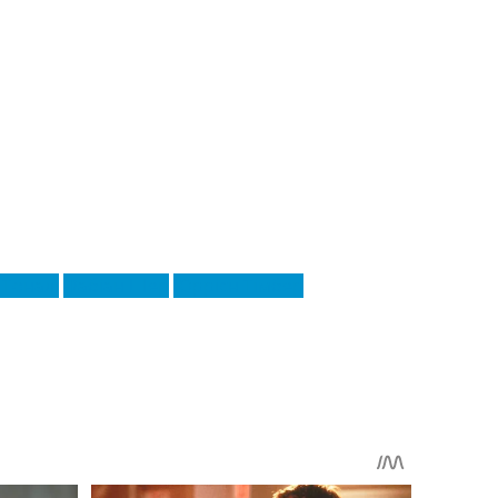
 Тоналі
Фабіан Шер
Юррієн Тімбер