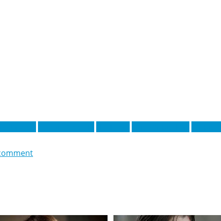
ай Хаверц
Мікель Меріно
Нік Поуп
Олександр Ісак
Сандро
comment