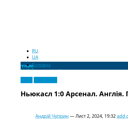
RU
UA
Головна
Меню
Новини футболу
Відео
Відео
Ексклюзив
Новини футболу України
Футбольні трансфери
Ньюкасл 1:0 Арсенал. Англія. 
Останні коментарі
Конкурс прогнозів
Логін
Рейтінги
Андрій Чуприн
—
Лист 2, 2024, 19:32
add 
Правила
Колективний прогноз