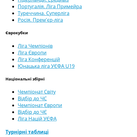
Португалія. Ліга Примейра
Туреччина. Суперліга
Росія. Прем'єр-ліга
Єврокубки
Ліга Чемпіонів
Ліга Європи
Ліга Конференцій
Юнацька ліга УЄФА U19
Національні збірні
Чемпіонат Світу
Відбір до ЧС
Чемпіонат Європи
Відбір до ЧЄ
Ліга Націй УЄФА
Турнірні таблиці