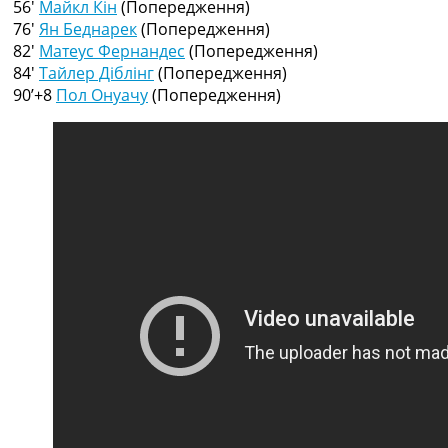
56′
Майкл Кін
(Попередження)
Рейтинг ФІФА
76′
Ян Беднарек
(Попередження)
Телепрограма
82′
Матеус Фернандес
(Попередження)
RU
84′
Тайлер Діблінг
(Попередження)
UA
90’+8
Пол Онуачу
(Попередження)
Categories
Головна
Новини футболу
Відео
Новини футболу України
Футбольні трансфери
Останні коментарі
Конкурс прогнозів
Логін
Рейтінги
Правила
Колективний прогноз
Турніри
Чемпіонат Світу