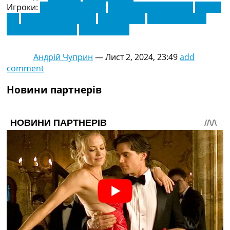
Игроки:
Адам Армстронг
Джеймс Тарковський
Майкл
Кін
Матеус Фернандес
Пол Онуачу
Тайлер Діблінг
Юкінарі Сугавара
Ян Беднарек
Андрій Чуприн
—
Лист 2, 2024, 23:49
add
comment
Новини партнерів