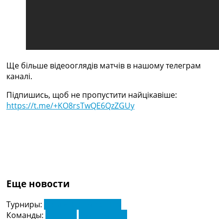
Україна. Прем’єр-Ліга
Україна. Перша Ліга
Ліга Чемпіонів
Англія. Прем’єр-Ліга
Іспанія. Ла Ліга
Ще Турніри >>>
Ще більше відеооглядів матчів в нашому телеграм
Таблиці
каналі.
Чемпіонат Світу. Турнирні таблиці
Таблиця УПЛ
Підпишись, щоб не пропустити найцікавіше:
Перша Ліга
https://t.me/+KO8rsTwQE6QzZGUy
Таблиця АПЛ
Таблиця Ла Ліги
Таблиця Ліги Чемпіонів
Всі таблиці >>>
Рейтинги
Рейтинг країн УЄФА
Рейтинг клубів УЄФА
Еще новости
Рейтинг ФІФА
Телепрограма
Турниры:
Англія. Прем'єр-Ліга
Команды:
Евертон
Саутгемптон