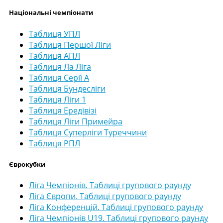
Національні чемпіонати
Таблиця УПЛ
Таблиця Першої Ліги
Таблиця АПЛ
Таблиця Ла Ліга
Таблиця Серії А
Таблиця Бундесліги
Таблиця Ліги 1
Таблиця Ередівізі
Таблиця Ліги Примейра
Таблиця Суперліги Туреччини
Таблиця РПЛ
Єврокубки
Ліга Чемпіонів. Таблиці групового раунду
Ліга Європи. Таблиці групового раунду
Ліга Конференцій. Таблиці групового раунду
Ліга Чемпіонів U19. Таблиці групового раунду