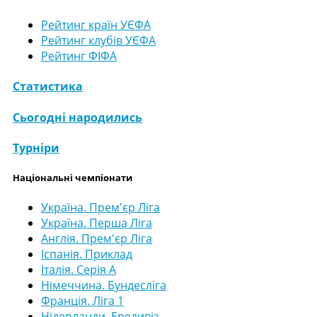
Рейтинг країн УЄФА
Рейтинг клубів УЄФА
Рейтинг ФІФА
Статистика
Сьогодні народились
Турніри
Національні чемпіонати
Україна. Прем'єр Ліга
Україна. Перша Ліга
Англія. Прем'єр Ліга
Іспанія. Приклад
Італія. Серія А
Німеччина. Бундесліга
Франція. Ліга 1
Нідерланди. Ередивіз