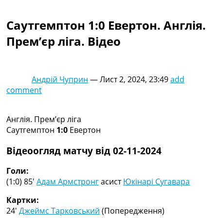
Колективний прогноз
Турніри
Саутгемптон 1:0 Евертон. Англія.
Чемпіонат Світу
Прем’єр ліга. Відео
Україна. Прем’єр-Ліга
Україна. Перша Ліга
Ліга Чемпіонів
Англія. Прем’єр-Ліга
Андрій Чуприн
—
Лист 2, 2024, 23:49
add
Іспанія. Ла Ліга
comment
Ще Турніри >>>
Таблиці
Чемпіонат Світу. Турнирні таблиці
Англія. Прем’єр ліга
Таблиця УПЛ
Саутгемптон
1:0
Евертон
Перша Ліга
Таблиця АПЛ
Відеоогляд матчу від 02-11-2024
Таблиця Ла Ліги
Таблиця Ліги Чемпіонів
Голи:
Всі таблиці >>>
(1:0) 85′
Адам Армстронг
асист
Юкінарі Сугавара
Рейтинги
Картки:
Рейтинг країн УЄФА
24′
Джеймс Тарковський
(Попередження)
Рейтинг клубів УЄФА