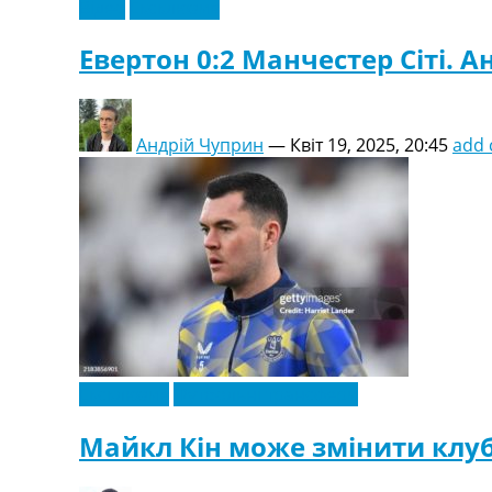
Відео
Ексклюзив
Евертон 0:2 Манчестер Сіті. Ан
Андрій Чуприн
—
Квіт 19, 2025, 20:45
add
Ексклюзив
Футбольні трансфери
Майкл Кін може змінити клуб 