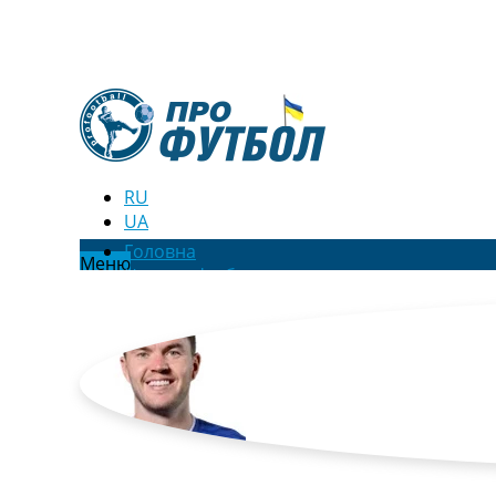
RU
UA
Головна
Меню
Новини футболу
Відео
Новини футболу України
Футбольні трансфери
Останні коментарі
Конкурс прогнозів
Логін
Рейтінги
Правила
Колективний прогноз