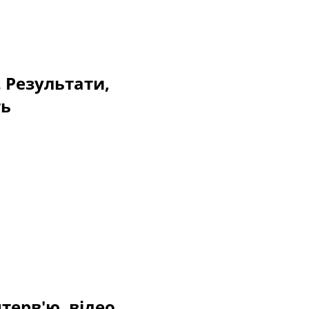
. Результати,
ть
терв'ю, відео