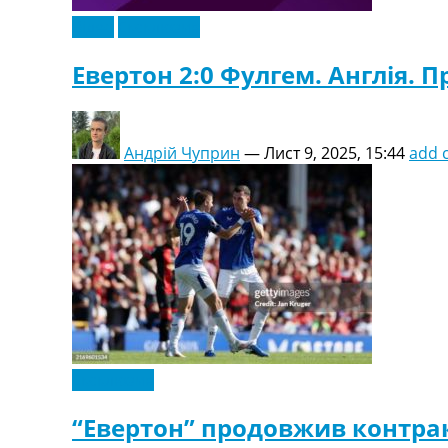
Відео
Ексклюзив
Евертон 2:0 Фулгем. Англія. Пр
Андрій Чуприн
—
Лист 9, 2025, 15:44
add 
Ексклюзив
“Евертон” продовжив контрак