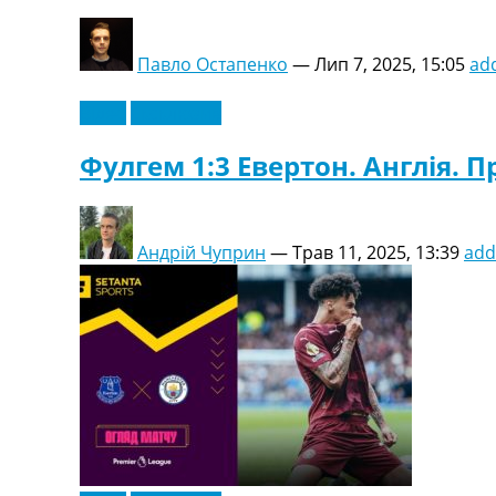
Павло Остапенко
—
Лип 7, 2025, 15:05
ad
Відео
Ексклюзив
Фулгем 1:3 Евертон. Англія. Пр
Андрій Чуприн
—
Трав 11, 2025, 13:39
add