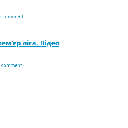
d comment
ем’єр ліга. Відео
 comment