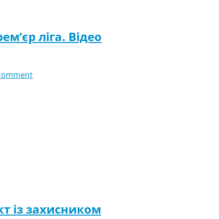
ем’єр ліга. Відео
comment
т із захисником