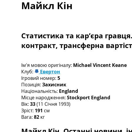
Майкл Кін
Турніри
Чемпіонат Світу
Україна. Прем’єр-Ліга
Україна. Перша Ліга
Ліга Чемпіонів
Статистика та кар’єра гравця
Англія. Прем’єр-Ліга
контракт, трансферна вартіс
Іспанія. Ла Ліга
Ще Турніри >>>
Таблиці
Чемпіонат Світу. Турнирні таблиці
Ім'я мовою оригіналу:
Michael Vincent Keane
Таблиця УПЛ
Клуб:
Евертон
Перша Ліга
Ігровий номер:
5
Таблиця АПЛ
Позиція:
Захисник
Таблиця Ла Ліги
Національність:
England
Таблиця Ліги Чемпіонів
Місце народження:
Stockport England
Всі таблиці >>>
Вік:
33
(11 Січня 1993)
Рейтинги
Зріст:
191
см
Рейтинг країн УЄФА
Вага:
82
кг
Рейтинг клубів УЄФА
Майкл Кін. Останні новини, ін
Рейтинг ФІФА