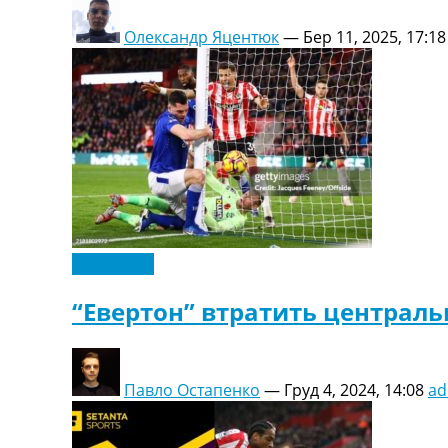
Олександр Яцентюк
—
Бер 11, 2025, 17:18
Ексклюзив
“Евертон” втратить централь
Павло Остапенко
—
Груд 4, 2024, 14:08
ad