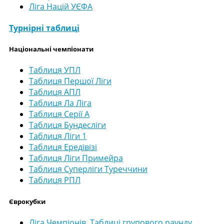
Ліга Націй УЄФА
Турнірні таблиці
Національні чемпіонати
Таблиця УПЛ
Таблиця Першої Ліги
Таблиця АПЛ
Таблиця Ла Ліга
Таблиця Серії А
Таблиця Бундесліги
Таблиця Ліги 1
Таблиця Ередівізі
Таблиця Ліги Примейра
Таблиця Суперліги Туреччини
Таблиця РПЛ
Єврокубки
Ліга Чемпіонів. Таблиці групового раунду