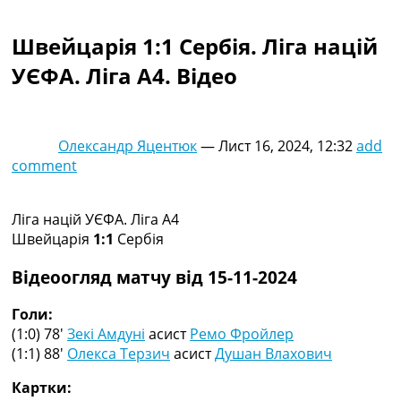
Колективний прогноз
Турніри
Швейцарія 1:1 Сербія. Ліга націй
Чемпіонат Світу
УЄФА. Ліга A4. Відео
Україна. Прем’єр-Ліга
Україна. Перша Ліга
Ліга Чемпіонів
Англія. Прем’єр-Ліга
Олександр Яцентюк
—
Лист 16, 2024, 12:32
add
Іспанія. Ла Ліга
comment
Ще Турніри >>>
Таблиці
Чемпіонат Світу. Турнирні таблиці
Ліга націй УЄФА. Ліга A4
Таблиця УПЛ
Швейцарія
1:1
Сербія
Перша Ліга
Таблиця АПЛ
Відеоогляд матчу від 15-11-2024
Таблиця Ла Ліги
Таблиця Ліги Чемпіонів
Голи:
Всі таблиці >>>
(1:0) 78′
Зекі Амдуні
асист
Ремо Фройлер
Рейтинги
(1:1) 88′
Олекса Терзич
асист
Душан Влахович
Рейтинг країн УЄФА
Картки:
Рейтинг клубів УЄФА