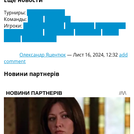
Турниры:
Ліга Націй УЄФА
Команды:
Сербія
Швейцарія
Игроки:
Андрія Живкович
Бріл Емболо
Граніт Джака
Душан Влахович
Ерай Кемерт
Зекі Амдуні
Олекса
Терзич
Ремо Фройлер
Олександр Яцентюк
—
Лист 16, 2024, 12:32
add
comment
Новини партнерів