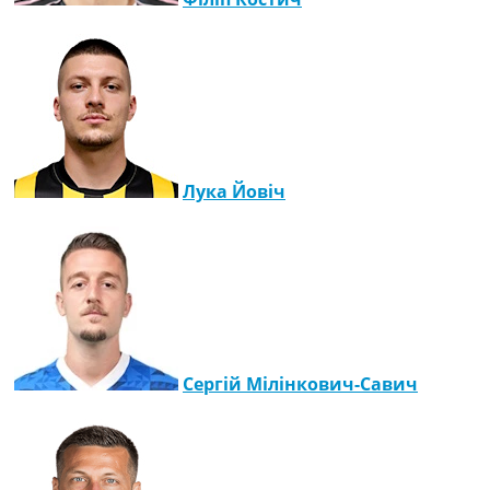
Лука Йовіч
Сергій Мілінкович-Савич