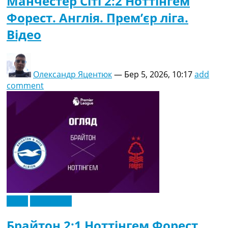
Манчестер Сіті 2:2 Ноттінгем
Форест. Англія. Прем’єр ліга.
Відео
Олександр Яцентюк
—
Бер 5, 2026, 10:17
add
comment
Відео
Ексклюзив
Брайтон 2:1 Ноттінгем Форест.