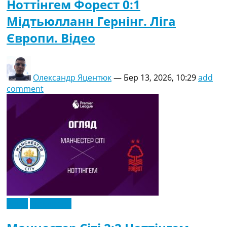
Ноттінгем Форест 0:1
Мідтьюлланн Гернінг. Ліга
Європи. Відео
Олександр Яцентюк
—
Бер 13, 2026, 10:29
add
comment
Відео
Ексклюзив