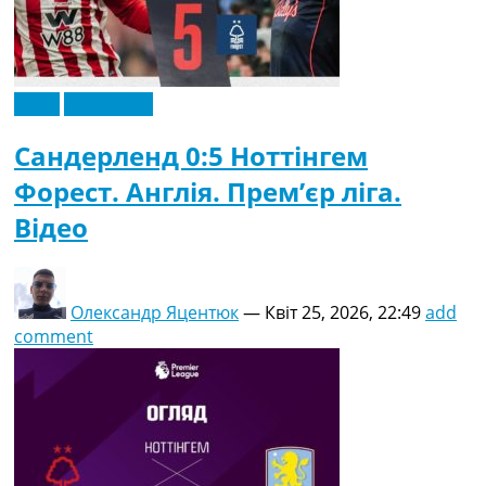
Відео
Ексклюзив
Сандерленд 0:5 Ноттінгем
Форест. Англія. Прем’єр ліга.
Відео
Олександр Яцентюк
—
Квіт 25, 2026, 22:49
add
comment