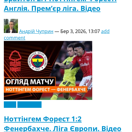
Англія. Прем’єр ліга. Відео
Андрій Чуприн
—
Бер 3, 2026, 13:07
add
comment
Відео
Ексклюзив
Ноттінгем Форест 1:2
Фенербахче. Ліга Європи. Відео