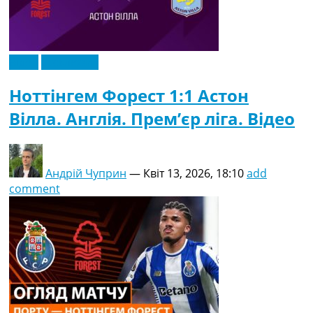
Відео
Ексклюзив
Ноттінгем Форест 1:1 Астон
Вілла. Англія. Прем’єр ліга. Відео
Андрій Чуприн
—
Квіт 13, 2026, 18:10
add
comment