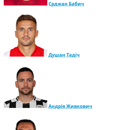
Срджан Бабич
Україна. Прем’єр-Ліга
Україна. Перша Ліга
Ліга Чемпіонів
Англія. Прем’єр-Ліга
Іспанія. Ла Ліга
Ще Турніри >>>
Таблиці
Чемпіонат Світу. Турнирні таблиці
Душан Тадіч
Таблиця УПЛ
Перша Ліга
Таблиця АПЛ
Таблиця Ла Ліги
Таблиця Ліги Чемпіонів
Всі таблиці >>>
Рейтинги
Рейтинг країн УЄФА
Андрія Живкович
Рейтинг клубів УЄФА
Рейтинг ФІФА
Телепрограма