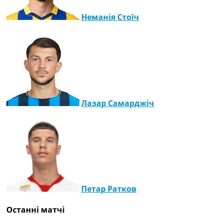
Неманія Стоїч
Лазар Самарджіч
Петар Ратков
Останні матчі