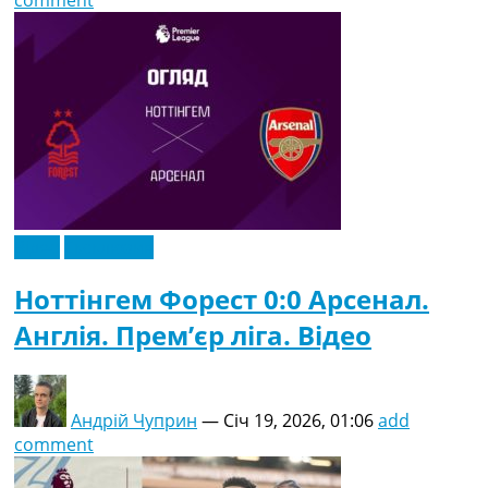
comment
Відео
Ексклюзив
Ноттінгем Форест 0:0 Арсенал.
Англія. Прем’єр ліга. Відео
Андрій Чуприн
—
Січ 19, 2026, 01:06
add
comment