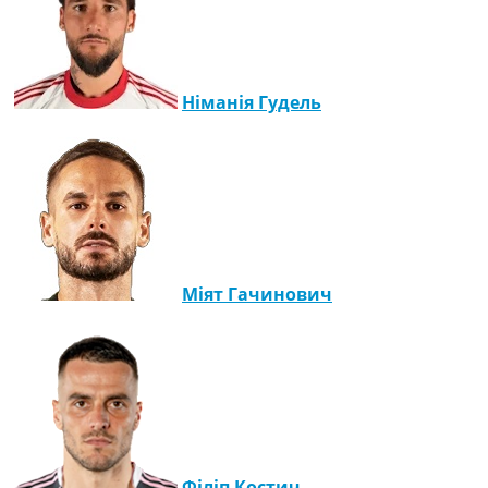
Німанія Гудель
Міят Гачинович
Філіп Костич