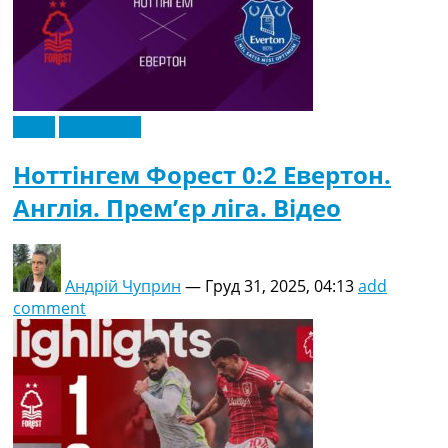
Відео
Ексклюзив
Ноттінгем Форест 0:2 Евертон.
Англія. Прем’єр ліга. Відео
Андрій Чуприн
—
Груд 31, 2025, 04:13
add
comment