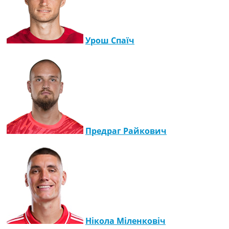
Урош Спаїч
Предраг Райкович
Нікола Міленковіч