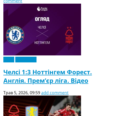
comment
Відео
Ексклюзив
Челсі 1:3 Ноттінгем Форест.
Англія. Прем’єр ліга. Відео
Трав 5, 2026, 09:59
add comment