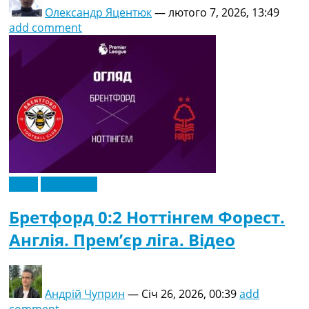
Олександр Яцентюк
—
лютого 7, 2026, 13:49
add comment
Відео
Ексклюзив
Бретфорд 0:2 Ноттінгем Форест.
Англія. Прем’єр ліга. Відео
Андрій Чуприн
—
Січ 26, 2026, 00:39
add