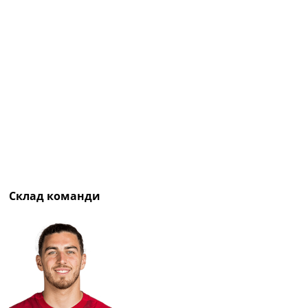
Рейтинг ФІФА
Телепрограма
RU
UA
Categories
Головна
Новини футболу
Відео
Новини футболу України
Футбольні трансфери
Склад команди
Останні коментарі
Конкурс прогнозів
Логін
Рейтінги
Правила
Колективний прогноз
Турніри
Чемпіонат Світу