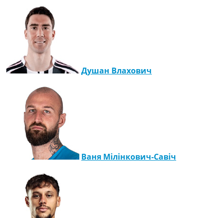
Душан Влахович
Ваня Мілінкович-Савіч