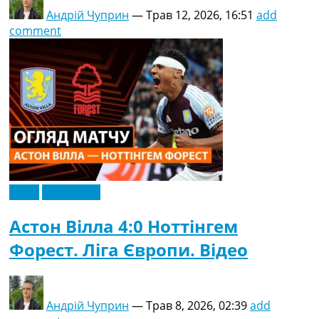
Андрій Чуприн
—
Трав 12, 2026, 16:51
add
comment
Відео
Ексклюзив
Астон Вілла 4:0 Ноттінгем
Форест. Ліга Європи. Відео
Андрій Чуприн
—
Трав 8, 2026, 02:39
add