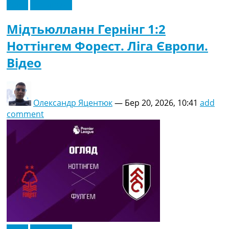
Відео
Ексклюзив
Мідтьюлланн Гернінг 1:2
Ноттінгем Форест. Ліга Європи.
Відео
Олександр Яцентюк
—
Бер 20, 2026, 10:41
add
comment