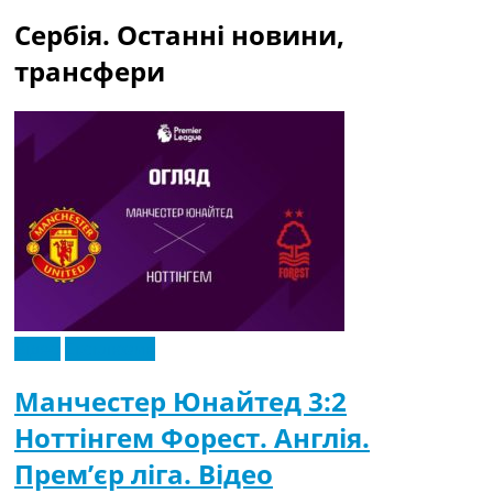
Сербія. Останні новини,
трансфери
Відео
Ексклюзив
Манчестер Юнайтед 3:2
Ноттінгем Форест. Англія.
Прем’єр ліга. Відео