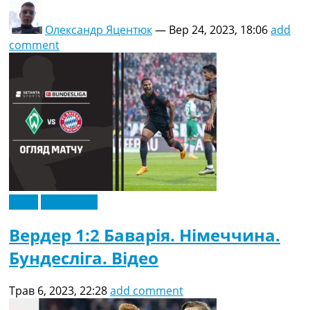
Олександр Яцентюк
—
Вер 24, 2023, 18:06
add
comment
Відео
Ексклюзив
Вердер 1:2 Баварія. Німеччина.
Бундесліга. Відео
Трав 6, 2023, 22:28
add comment