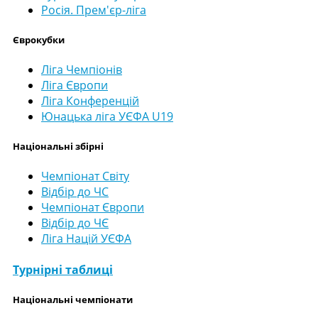
Росія. Прем'єр-ліга
Єврокубки
Ліга Чемпіонів
Ліга Європи
Ліга Конференцій
Юнацька ліга УЄФА U19
Національні збірні
Чемпіонат Світу
Відбір до ЧС
Чемпіонат Європи
Відбір до ЧЄ
Ліга Націй УЄФА
Турнірні таблиці
Національні чемпіонати