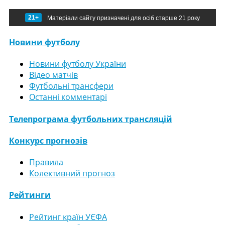
21+
Матеріали сайту призначені для осіб старше 21 року
Новини футболу
Новини футболу України
Відео матчів
Футбольні трансфери
Останні комментарі
Телепрограма футбольних трансляцій
Конкурс прогнозів
Правила
Колективний прогноз
Рейтинги
Рейтинг країн УЄФА