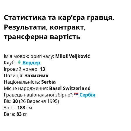
Колективний прогноз
Турніри
Статистика та кар’єра гравця.
Чемпіонат Світу
Україна. Прем’єр-Ліга
Результати, контракт,
Україна. Перша Ліга
трансферна вартість
Ліга Чемпіонів
Англія. Прем’єр-Ліга
Іспанія. Ла Ліга
Ім'я мовою оригіналу:
Miloš Veljković
Ще Турніри >>>
Клуб:
Вердер
Таблиці
Ігровий номер:
13
Чемпіонат Світу. Турнирні таблиці
Позиція:
Захисник
Таблиця УПЛ
Національність:
Serbia
Перша Ліга
Місце народження:
Basel Switzerland
Таблиця АПЛ
Гравець національної збірної:
Сербія
Таблиця Ла Ліги
Вік:
30
(26 Вересня 1995)
Таблиця Ліги Чемпіонів
Зріст:
188
см
Всі таблиці >>>
Вага:
83
кг
Рейтинги
Рейтинг країн УЄФА
Рейтинг клубів УЄФА