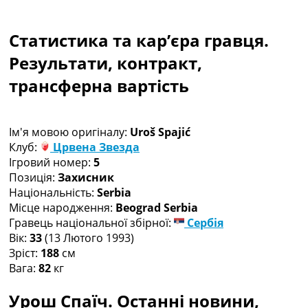
Колективний прогноз
Турніри
Статистика та кар’єра гравця.
Чемпіонат Світу
Україна. Прем’єр-Ліга
Результати, контракт,
Україна. Перша Ліга
трансферна вартість
Ліга Чемпіонів
Англія. Прем’єр-Ліга
Іспанія. Ла Ліга
Ім'я мовою оригіналу:
Uroš Spajić
Ще Турніри >>>
Клуб:
Црвена Звезда
Таблиці
Ігровий номер:
5
Чемпіонат Світу. Турнирні таблиці
Позиція:
Захисник
Таблиця УПЛ
Національність:
Serbia
Перша Ліга
Місце народження:
Beograd Serbia
Таблиця АПЛ
Гравець національної збірної:
Сербія
Таблиця Ла Ліги
Вік:
33
(13 Лютого 1993)
Таблиця Ліги Чемпіонів
Зріст:
188
см
Всі таблиці >>>
Вага:
82
кг
Рейтинги
Рейтинг країн УЄФА
Урош Спаїч. Останні новини,
Рейтинг клубів УЄФА