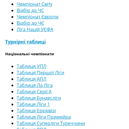
Чемпіонат Світу
Відбір до ЧС
Чемпіонат Європи
Відбір до ЧЄ
Ліга Націй УЄФА
Турнірні таблиці
Національні чемпіонати
Таблиця УПЛ
Таблиця Першої Ліги
Таблиця АПЛ
Таблиця Ла Ліга
Таблиця Серії А
Таблиця Бундесліги
Таблиця Ліги 1
Таблиця Ередівізі
Таблиця Ліги Примейра
Таблиця Суперліги Туреччини