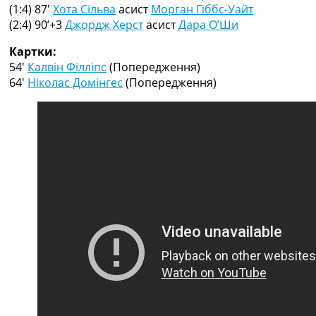
Рейтинг ФІФА
(1:4) 87′
Хота Сільва
асист
Морган Гіббс-Уайт
Телепрограма
(2:4) 90’+3
Джордж Херст
асист
Дара О’Ши
RU
Картки:
UA
54′
Калвін Філліпс
(Попередження)
64′
Ніколас Домінгес
(Попередження)
Categories
Головна
Новини футболу
Відео
Новини футболу України
Футбольні трансфери
Останні коментарі
Конкурс прогнозів
Логін
Рейтінги
Правила
Колективний прогноз
Турніри
Чемпіонат Світу