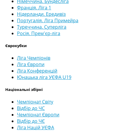
Німеччина. Бундесліга
Франція. Ліга 1
Нідерланди. Ередивіз
Португалія. Ліга Примейра
Туреччина. Суперліга
Росія. Прем'єр-ліга
Єврокубки
Ліга Чемпіонів
Ліга Європи
Ліга Конференцій
Юнацька ліга УЄФА U19
Національні збірні
Чемпіонат Світу
Відбір до ЧС
Чемпіонат Європи
Відбір до ЧЄ
Ліга Націй УЄФА