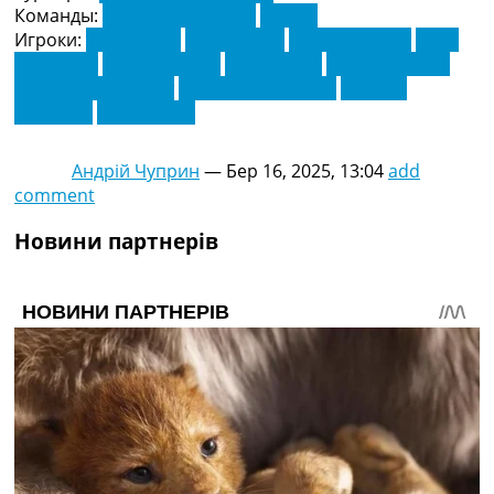
Команды:
Ноттінгем Форест
Сербія
Игроки:
Дара О'Ши
Джек Кларк
Джордж Херст
Еліот
Андерсон
Ентоні Еланга
Єнс Каюсте
Калвін Філліпс
Морган Гіббс-Уайт
Нікола Міленковіч
Ніколас
Домінгес
Хота Сільва
Андрій Чуприн
—
Бер 16, 2025, 13:04
add
comment
Новини партнерів