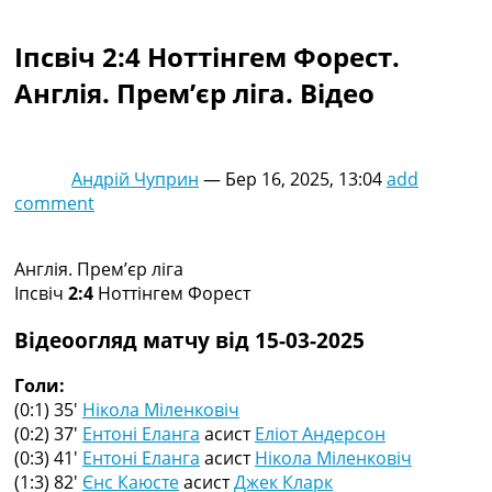
Колективний прогноз
Турніри
Іпсвіч 2:4 Ноттінгем Форест.
Чемпіонат Світу
Англія. Прем’єр ліга. Відео
Україна. Прем’єр-Ліга
Україна. Перша Ліга
Ліга Чемпіонів
Англія. Прем’єр-Ліга
Андрій Чуприн
—
Бер 16, 2025, 13:04
add
Іспанія. Ла Ліга
comment
Ще Турніри >>>
Таблиці
Чемпіонат Світу. Турнирні таблиці
Англія. Прем’єр ліга
Таблиця УПЛ
Іпсвіч
2:4
Ноттінгем Форест
Перша Ліга
Таблиця АПЛ
Відеоогляд матчу від 15-03-2025
Таблиця Ла Ліги
Таблиця Ліги Чемпіонів
Голи:
Всі таблиці >>>
(0:1) 35′
Нікола Міленковіч
Рейтинги
(0:2) 37′
Ентоні Еланга
асист
Еліот Андерсон
Рейтинг країн УЄФА
(0:3) 41′
Ентоні Еланга
асист
Нікола Міленковіч
Рейтинг клубів УЄФА
(1:3) 82′
Єнс Каюсте
асист
Джек Кларк