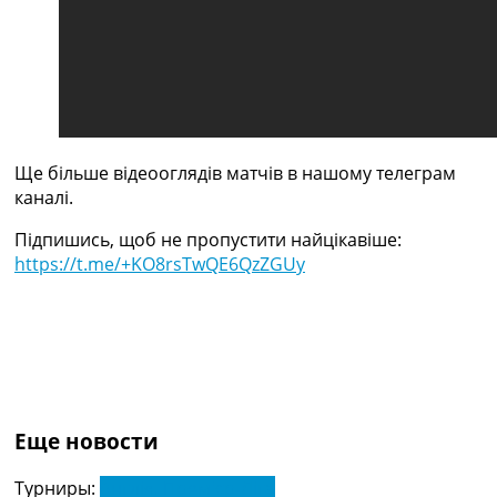
Україна. Прем’єр-Ліга
Україна. Перша Ліга
Ліга Чемпіонів
Англія. Прем’єр-Ліга
Іспанія. Ла Ліга
Ще Турніри >>>
Таблиці
Ще більше відеооглядів матчів в нашому телеграм
Чемпіонат Світу. Турнирні таблиці
каналі.
Таблиця УПЛ
Перша Ліга
Підпишись, щоб не пропустити найцікавіше:
Таблиця АПЛ
https://t.me/+KO8rsTwQE6QzZGUy
Таблиця Ла Ліги
Таблиця Ліги Чемпіонів
Всі таблиці >>>
Рейтинги
Рейтинг країн УЄФА
Рейтинг клубів УЄФА
Рейтинг ФІФА
Еще новости
Телепрограма
Турниры:
Англія. Прем'єр-Ліга