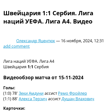
Коллективный прогноз
Турниры
Швейцария 1:1 Сербия. Лига
Чемпионат Мира
наций УЕФА. Лига A4. Видео
Украина. Премьер-Лига
Украина. Первая Лига
Лига Чемпионов
Англия. Премьер Лига
Олександр Яцентюк
—
16 ноября, 2024, 12:31
Испания. Ла Лига
add comment
Другие Турниры >>>
Таблицы
Таблицы групп Чемпионата Мира
Лига наций УЕФА. Лига A4
Украина. Премьер-Лига
Швейцария
1:1
Сербия
Украина. Первая Лига
Лига Чемпионов. Таблицы групп
Видеообзор матча от 15-11-2024
Англия. Премьер-Лига
Испания. Ла Лига
Голы:
Все таблицы >>>
(1:0) 78′
Зеки Амдуни
ассист
Ремо Фройлер
Рейтинги
(1:1) 88′
Алекса Терзич
ассист
Душан Влахович
Рейтинг стран УЕФА
Карточки:
Рейтинг клубов УЕФА