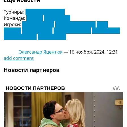
Турниры:
Лига Наций УЕФА
Команды:
Сербия
Швейцария
Игроки:
Алекса Терзич
Андрия Живкович
Брил
Эмболо
Гранит Джака
Душан Влахович
Зеки Амдуни
Ремо Фройлер
Эрай Кёмерт
Олександр Яцентюк
—
16 ноября, 2024, 12:31
add comment
Новости партнеров