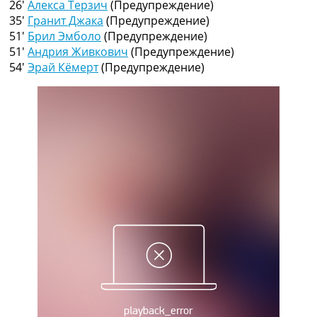
26′
Алекса Терзич
(Предупреждение)
Рейтинг ФИФА
35′
Гранит Джака
(Предупреждение)
ТВ программа
51′
Брил Эмболо
(Предупреждение)
RU
51′
Андрия Живкович
(Предупреждение)
UA
54′
Эрай Кёмерт
(Предупреждение)
Categories
Главная
Новости футбола
Видео
Трансферы
Новости футбола Украины
Последние комментарии
Конкурс прогнозов
Логин
Рейтинги
Правила
Коллективный прогноз
Турниры
Чемпионат Мира