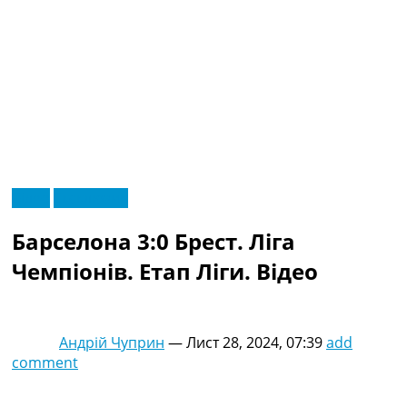
RU
Відео
Ексклюзив
UA
Головна
Меню
Барселона 3:0 Брест. Ліга
Новини футболу
Відео
Чемпіонів. Етап Ліги. Відео
Новини футболу України
Футбольні трансфери
Останні коментарі
Андрій Чуприн
—
Лист 28, 2024, 07:39
add
Конкурс прогнозів
comment
Логін
Рейтінги
Правила