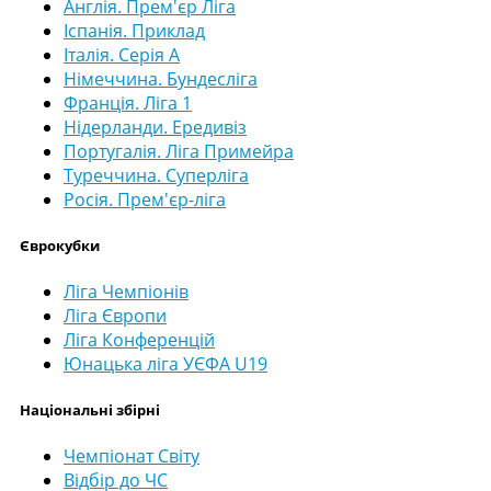
Англія. Прем'єр Ліга
Іспанія. Приклад
Італія. Серія А
Німеччина. Бундесліга
Франція. Ліга 1
Нідерланди. Ередивіз
Португалія. Ліга Примейра
Туреччина. Суперліга
Росія. Прем'єр-ліга
Єврокубки
Ліга Чемпіонів
Ліга Європи
Ліга Конференцій
Юнацька ліга УЄФА U19
Національні збірні
Чемпіонат Світу
Відбір до ЧС