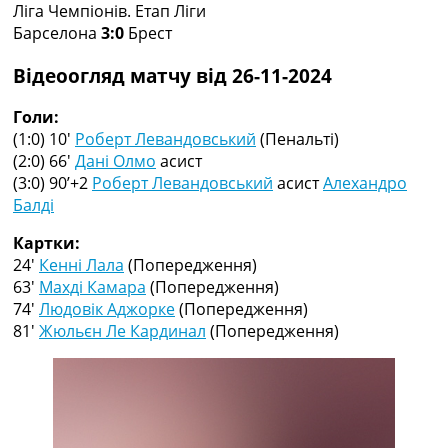
Ліга Чемпіонів. Етап Ліги
Колективний прогноз
Барселона
3:0
Брест
Турніри
Чемпіонат Світу
Відеоогляд матчу від 26-11-2024
Україна. Прем’єр-Ліга
Україна. Перша Ліга
Голи:
Ліга Чемпіонів
(1:0) 10′
Роберт Левандовський
(Пенальті)
Англія. Прем’єр-Ліга
(2:0) 66′
Дані Олмо
асист
Іспанія. Ла Ліга
(3:0) 90’+2
Роберт Левандовський
асист
Алехандро
Ще Турніри >>>
Балді
Таблиці
Чемпіонат Світу. Турнирні таблиці
Картки:
Таблиця УПЛ
24′
Кенні Лала
(Попередження)
Перша Ліга
63′
Махді Камара
(Попередження)
Таблиця АПЛ
74′
Людовік Аджорке
(Попередження)
Таблиця Ла Ліги
81′
Жюльєн Ле Кардинал
(Попередження)
Таблиця Ліги Чемпіонів
Всі таблиці >>>
Рейтинги
Рейтинг країн УЄФА
Рейтинг клубів УЄФА