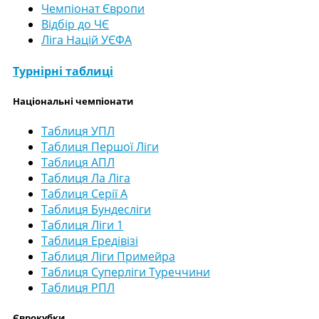
Чемпіонат Європи
Відбір до ЧЄ
Ліга Націй УЄФА
Турнірні таблиці
Національні чемпіонати
Таблиця УПЛ
Таблиця Першої Ліги
Таблиця АПЛ
Таблиця Ла Ліга
Таблиця Серії А
Таблиця Бундесліги
Таблиця Ліги 1
Таблиця Ередівізі
Таблиця Ліги Примейра
Таблиця Суперліги Туреччини
Таблиця РПЛ
Єврокубки