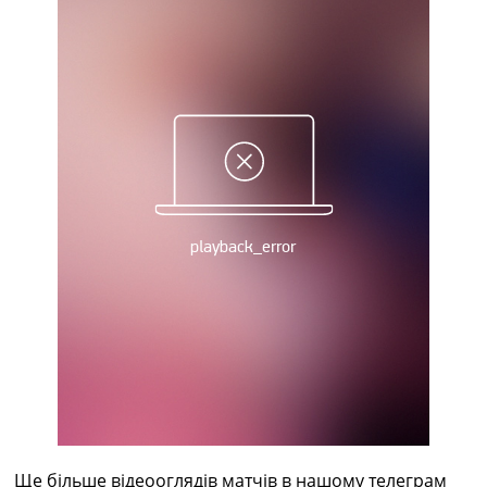
Рейтинг ФІФА
Телепрограма
RU
UA
Categories
Головна
Новини футболу
Відео
Новини футболу України
Футбольні трансфери
Останні коментарі
Конкурс прогнозів
Логін
Рейтінги
Правила
Колективний прогноз
Турніри
Чемпіонат Світу
Ще більше відеооглядів матчів в нашому телеграм