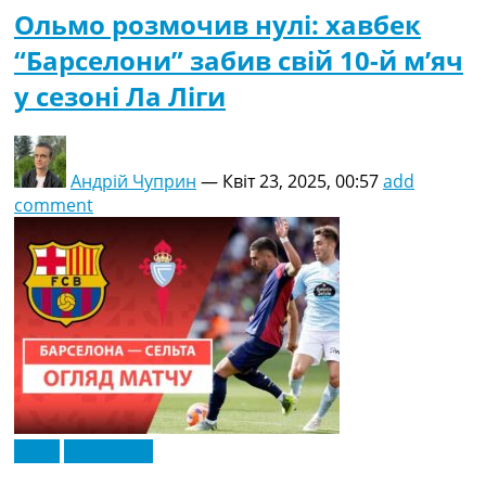
Ольмо розмочив нулі: хавбек
“Барселони” забив свій 10-й м’яч
у сезоні Ла Ліги
Андрій Чуприн
—
Квіт 23, 2025, 00:57
add
comment
Відео
Ексклюзив