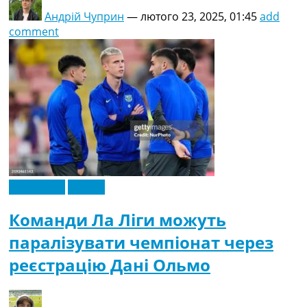
Андрій Чуприн
—
лютого 23, 2025, 01:45
add
comment
Ексклюзив
Іспанія
Команди Ла Ліги можуть
паралізувати чемпіонат через
реєстрацію Дані Ольмо