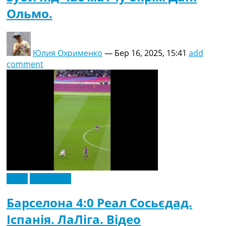
Ольмо.
Юлия Охрименко
—
Бер 16, 2025, 15:41
add
comment
Відео
Ексклюзив
Барселона 4:0 Реал Сосьєдад.
Іспанія. ЛаЛіга. Відео