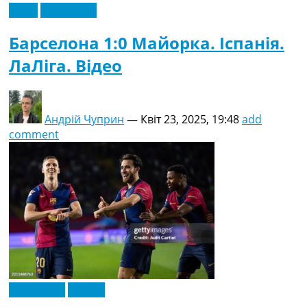
Відео
Ексклюзив
Барселона 1:0 Майорка. Іспанія.
ЛаЛіга. Відео
Андрій Чуприн
—
Квіт 23, 2025, 19:48
add
comment
Ексклюзив
Іспанія