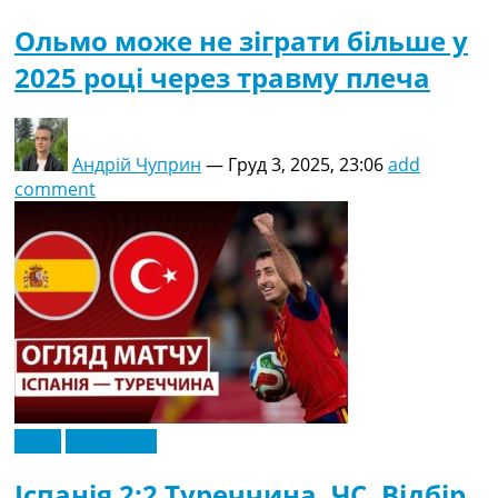
Ольмо може не зіграти більше у
2025 році через травму плеча
Андрій Чуприн
—
Груд 3, 2025, 23:06
add
comment
Відео
Ексклюзив
Іспанія 2:2 Туреччина. ЧC. Відбір.