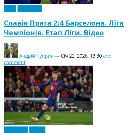
Відео
Ексклюзив
Славія Прага 2:4 Барселона. Ліга
Чемпіонів. Етап Ліги. Відео
Андрій Чуприн
—
Січ 22, 2026, 13:30
add
comment
Ексклюзив
Іспанія