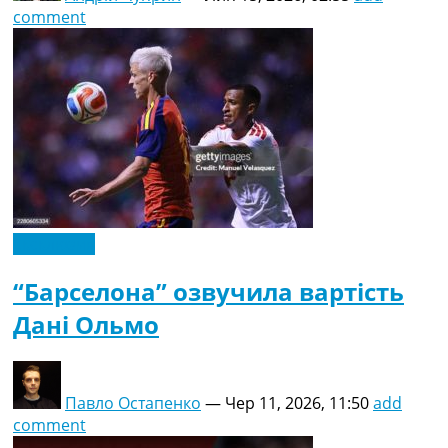
comment
Ексклюзив
“Барселона” озвучила вартість
Дані Ольмо
Павло Остапенко
—
Чер 11, 2026, 11:50
add
comment