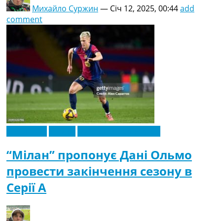
Михайло Суржин
—
Січ 12, 2025, 00:44
add
comment
Ексклюзив
Іспанія
Футбольні трансфери
“Мілан” пропонує Дані Ольмо
провести закінчення сезону в
Серії А