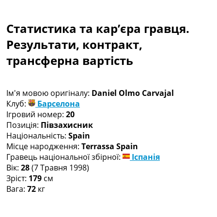
Колективний прогноз
Турніри
Статистика та кар’єра гравця.
Чемпіонат Світу
Україна. Прем’єр-Ліга
Результати, контракт,
Україна. Перша Ліга
трансферна вартість
Ліга Чемпіонів
Англія. Прем’єр-Ліга
Іспанія. Ла Ліга
Ім'я мовою оригіналу:
Daniel Olmo Carvajal
Ще Турніри >>>
Клуб:
Барселона
Таблиці
Ігровий номер:
20
Чемпіонат Світу. Турнирні таблиці
Позиція:
Півзахисник
Таблиця УПЛ
Національність:
Spain
Перша Ліга
Місце народження:
Terrassa Spain
Таблиця АПЛ
Гравець національної збірної:
Іспанія
Таблиця Ла Ліги
Вік:
28
(7 Травня 1998)
Таблиця Ліги Чемпіонів
Зріст:
179
см
Всі таблиці >>>
Вага:
72
кг
Рейтинги
Рейтинг країн УЄФА
Рейтинг клубів УЄФА