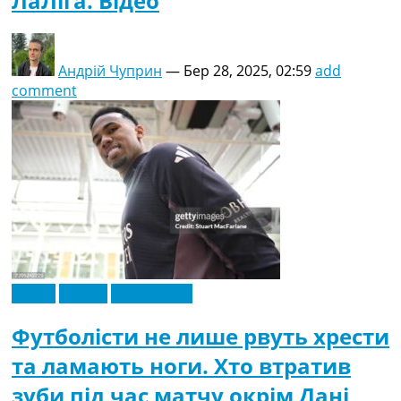
ЛаЛіга. Відео
Андрій Чуприн
—
Бер 28, 2025, 02:59
add
comment
Англія
Іспанія
Нідерланди
Футболісти не лише рвуть хрести
та ламають ноги. Хто втратив
зуби під час матчу окрім Дані