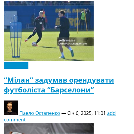
Ексклюзив
“Мілан” задумав орендувати
футболіста “Барселони”
Павло Остапенко
—
Січ 6, 2025, 11:01
add
comment