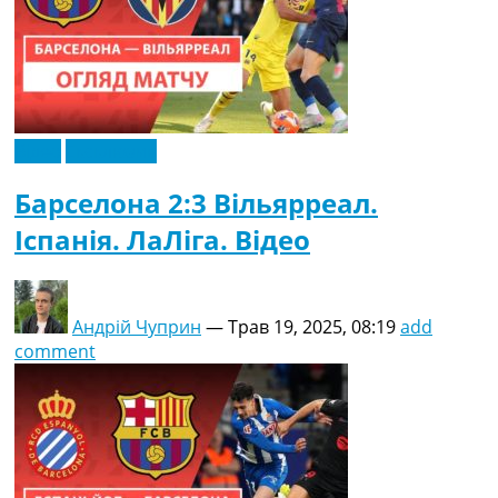
Відео
Ексклюзив
Барселона 2:3 Вільярреал.
Іспанія. ЛаЛіга. Відео
Андрій Чуприн
—
Трав 19, 2025, 08:19
add
comment