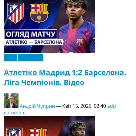
Відео
Ексклюзив
Атлетіко Мадрид 1:2 Барселона.
Ліга Чемпіонів. Відео
Андрій Чуприн
—
Квіт 15, 2026, 02:40
add
comment