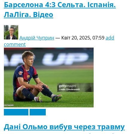
Барселона 4:3 Сельта. Іспанія.
ЛаЛіга. Відео
Андрій Чуприн
—
Квіт 20, 2025, 07:59
add
comment
Ексклюзив
Іспанія
Дані Ольмо вибув через травму