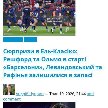
Ексклюзив
Іспанія
Сюрпризи в Ель-Класіко:
Решфорд та Ольмо в старті
«Барселони», Левандовський та
Рафінья залишилися в запасі
Андрій Чуприн
—
Трав 10, 2026, 21:44
add
comment