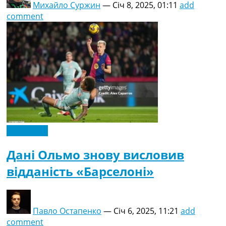
Михайло Суржин
—
Січ 8, 2025, 01:11
add
comment
Ексклюзив
Дані Ольмо знову висловив
відданість «Барселоні»
Павло Остапенко
—
Січ 6, 2025, 11:21
add
comment