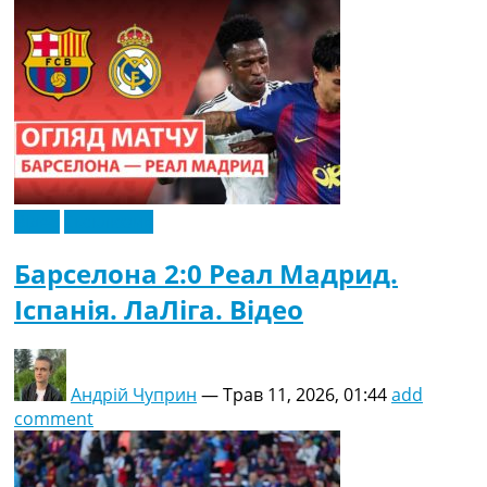
Відео
Ексклюзив
Барселона 2:0 Реал Мадрид.
Іспанія. ЛаЛіга. Відео
Андрій Чуприн
—
Трав 11, 2026, 01:44
add
comment