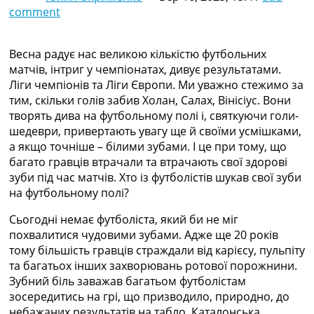
comment
Колективний прогноз
Турніри
Чемпіонат Світу
Весна радує нас великою кількістю футбольних
Україна. Прем’єр-Ліга
матчів, інтриг у чемпіонатах, дивує результатами.
Україна. Перша Ліга
Ліги чемпіонів та Ліги Європи. Ми уважно стежимо за
Ліга Чемпіонів
тим, скільки голів забив Холан, Салах, Вінісіус. Вони
Англія. Прем’єр-Ліга
творять дива на футбольному полі і, святкуючи голи-
Іспанія. Ла Ліга
шедеври, привертають увагу ще й своїми усмішками,
Ще Турніри >>>
а якщо точніше – білими зубами. І це при тому, що
Таблиці
багато гравців втрачали та втрачають свої здорові
Чемпіонат Світу. Турнирні таблиці
зуби під час матчів. Хто із футболістів шукав свої зуби
Таблиця УПЛ
на футбольному полі?
Перша Ліга
Таблиця АПЛ
Сьогодні немає футболіста, який би не міг
Таблиця Ла Ліги
похвалитися чудовими зубами. Адже ще 20 років
Таблиця Ліги Чемпіонів
тому більшість гравців страждали від карієсу, пульпіту
Всі таблиці >>>
та багатьох інших захворювань ротової порожнини.
Рейтинги
Зубний біль заважав багатьом футболістам
Рейтинг країн УЄФА
зосередитись на грі, що призводило, природно, до
Рейтинг клубів УЄФА
небажаних результатів на табло. Каталонська