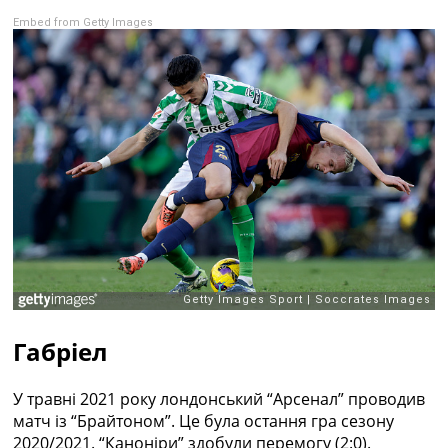
Embed from Getty Images
Габріел
У травні 2021 року лондонський “Арсенал” проводив
матч із “Брайтоном”. Це була остання гра сезону
2020/2021. “Каноніри” здобули перемогу (2:0).