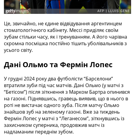
Це, звичайно, не єдине відвідування аргентинцем
стоматологічного кабінету. Мессі приділяє своїм
зубам стільки часу, як і тренуванням. А його чарівна
скромна посмішка постійно тішить уболівальників з
усього світу.
Дані Ольмо та Фермін Лопес
У грудні 2024 року два футболісти “Барселони”
втратили зуби під час матчів. Дані Ольмо (у матчі з
“Бетісом”) після зіткнення з Марком Бартра опинився
на газоні. Піднявшись, гравець виявив, що в нього в
роті не вистачає одного зуба. Після матчу Ольмо
знайшов зуб на зеленому газоні. Вже за тиждень
Фермін Лопес у матчі з “Леганесом”, зіткнувшись із
захисником суперника, продовжив матч із
надламаним переднім зубом.