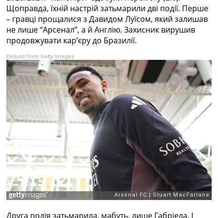
Щоправда, їхній настрій затьмарили дві події. Перше
– гравці прощалися з Давидом Луїсом, який залишав
не лише “Арсенал”, а й Англію. Захисник вирушив
продовжувати кар’єру до Бразилії.
Embed from Getty Images
Друга подія затьмарила, мабуть, лише Габріела. І