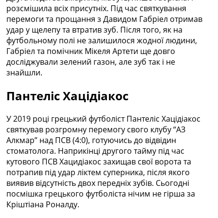
розсмішила всіх присутніх. Під час святкування
перемоги та прощання з Давидом Габріел отримав
удар у щелепу та втратив зуб. Після того, як на
футбольному полі не залишилося жодної людини,
Габріел та помічник Мікеля Артети ще довго
досліджували зелений газон, але зуб так і не
знайшли.
Пантеліс Хацідіакос
У 2019 році грецький футболіст Пантеліс Хацідіакос
святкував розгромну перемогу свого клубу “АЗ
Алкмар” над ПСВ (4:0), готуючись до відвідин
стоматолога. Наприкінці другого тайму під час
кутового ПСВ Хацидіакос захищав свої ворота та
потрапив під удар ліктем суперника, після якого
виявив відсутність двох передніх зубів. Сьогодні
посмішка грецького футболіста нічим не гірша за
Кріштіана Роналду.