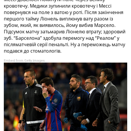
кровотечу. Медики зупинили кровотечу і Мессі
повернувся на поле з ватою у роті. Після закінчення
першого тайму Ліонель виплюнув вату разом із
зубом, який, як виявилось, йому вибив Марсело.
Підсумок матчу затьмарив Ліонелю втрату; здоровий
зуб. “Барселона” здобула перемогу над “Реалом” у
післяматчевій серії пенальті. Ну а переможець матчу
подався до стоматологів.
Embed from Getty Images