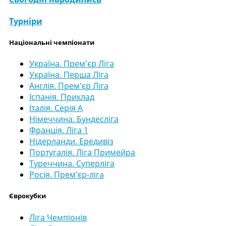
Турніри
Національні чемпіонати
Україна. Прем'єр Ліга
Україна. Перша Ліга
Англія. Прем'єр Ліга
Іспанія. Приклад
Італія. Серія А
Німеччина. Бундесліга
Франція. Ліга 1
Нідерланди. Ередивіз
Португалія. Ліга Примейра
Туреччина. Суперліга
Росія. Прем'єр-ліга
Єврокубки
Ліга Чемпіонів