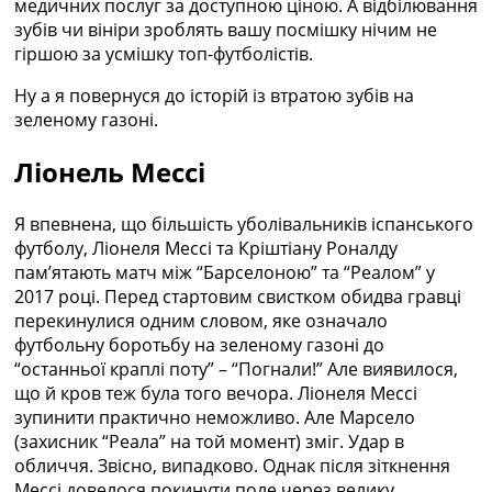
медичних послуг за доступною ціною. А відбілювання
Україна. Прем’єр-Ліга
зубів чи вініри зроблять вашу посмішку нічим не
Україна. Перша Ліга
гіршою за усмішку топ-футболістів.
Ліга Чемпіонів
Англія. Прем’єр-Ліга
Ну а я повернуся до історій із втратою зубів на
Іспанія. Ла Ліга
зеленому газоні.
Ще Турніри >>>
Таблиці
Ліонель Мессі
Чемпіонат Світу. Турнирні таблиці
Таблиця УПЛ
Я впевнена, що більшість уболівальників іспанського
Перша Ліга
футболу, Ліонеля Мессі та Кріштіану Роналду
Таблиця АПЛ
пам’ятають матч між “Барселоною” та “Реалом” у
Таблиця Ла Ліги
2017 році. Перед стартовим свистком обидва гравці
Таблиця Ліги Чемпіонів
перекинулися одним словом, яке означало
Всі таблиці >>>
футбольну боротьбу на зеленому газоні до
Рейтинги
“останньої краплі поту” – “Погнали!” Але виявилося,
Рейтинг країн УЄФА
що й кров теж була того вечора. Ліонеля Мессі
Рейтинг клубів УЄФА
зупинити практично неможливо. Але Марсело
Рейтинг ФІФА
(захисник “Реала” на той момент) зміг. Удар в
Телепрограма
обличчя. Звісно, ​​випадково. Однак після зіткнення
Мессі довелося покинути поле через велику