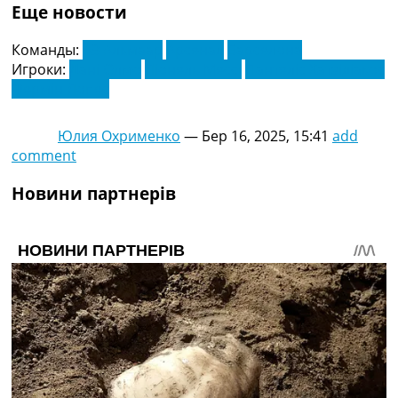
Еще новости
Команды:
АЗ Алкмаар
Арсенал
Барселона
Игроки:
Дані Олмо
Ліонель Мессі
Пантеліс Хатзідіакос
Фермін Лопес
Юлия Охрименко
—
Бер 16, 2025, 15:41
add
comment
Новини партнерів