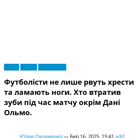
RU
Англія
Іспанія
Нідерланди
UA
Головна
Меню
Футболісти не лише рвуть хрести
Новини футболу
Відео
та ламають ноги. Хто втратив
Новини футболу України
зуби під час матчу окрім Дані
Футбольні трансфери
Останні коментарі
Ольмо.
Конкурс прогнозів
Логін
Рейтінги
Юлия Охрименко
—
Бер 16, 2025, 15:41
add
Правила