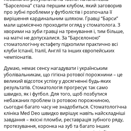
Рейтинг ФІФА
“Барселона” стала першим клубом, який заговорив
Телепрограма
про зубні проблеми у футболістів і розпочала її
вирішення кардинальним шляхом. Гравці “Барси”
RU
мали щомісячно проходити огляд у стоматолога. З
UA
хворими на зуби гравці на тренування і, тим більше,
на матчі не допускалися. За “Барселоною”
Categories
стоматологічну естафету підхопили практично всі
клуби Іспанії, Італії, Англії та інших європейських
Головна
чемпіонатів.
Новини футболу
Відео
Думаю, немає сенсу нагадувати і українським
Новини футболу України
уболівальникам, що гігієна ротової порожнини – це
Футбольні трансфери
великий відсоток успіху у досягненні будь-яких
Останні коментарі
результатів. Стоматологія прогресує так само
Конкурс прогнозів
швидко, як і футбол. Для того, щоб позбутися
Логін
небажаних проблем із ротовою порожниною,
Рейтінги
сьогодні багато часу не знадобиться. Стоматологічна
Правила
клініка Med Deo швидко вирішує навіть найскладніші
Колективний прогноз
завдання – якісні пломби, реставрація зубного ряду,
Турніри
протезування, коронка на зуб та багато інших
Чемпіонат Світу