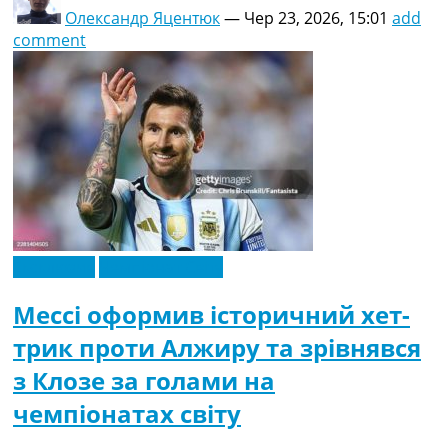
Олександр Яцентюк
—
Чер 23, 2026, 15:01
add
comment
Ексклюзив
Чемпіонат Світу
Мессі оформив історичний хет-
трик проти Алжиру та зрівнявся
з Клозе за голами на
чемпіонатах світу