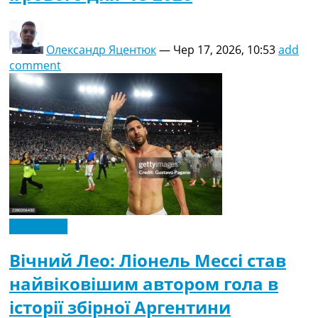
Олександр Яцентюк
—
Чер 17, 2026, 10:53
add
comment
Ексклюзив
Вічний Лео: Ліонель Мессі став
найвіковішим автором гола в
історії збірної Аргентини