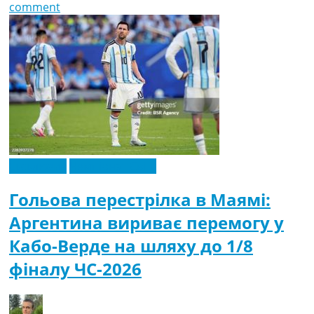
comment
Ексклюзив
Чемпіонат Світу
Гольова перестрілка в Маямі:
Аргентина вириває перемогу у
Кабо-Верде на шляху до 1/8
фіналу ЧС-2026