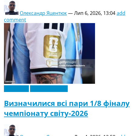
Олександр Яцентюк
—
Лип 6, 2026, 13:04
add
comment
Ексклюзив
Чемпіонат Світу
Визначилися всі пари 1/8 фіналу
чемпіонату світу-2026