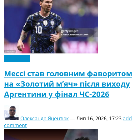
Ексклюзив
Мессі став головним фаворитом
на «Золотий м’яч» після виходу
Аргентини у фінал ЧС-2026
Олександр Яцентюк
—
Лип 16, 2026, 17:23
add
comment