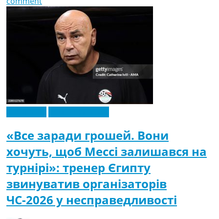
comment
Ексклюзив
Чемпіонат Світу
«Все заради грошей. Вони
хочуть, щоб Мессі залишався на
турнірі»: тренер Єгипту
звинуватив організаторів
ЧС-2026 у несправедливості