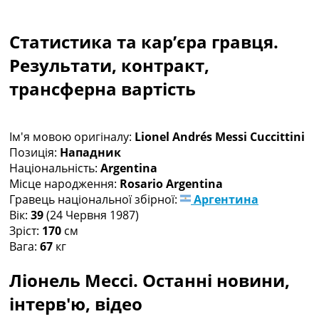
Колективний прогноз
Турніри
Статистика та кар’єра гравця.
Чемпіонат Світу
Україна. Прем’єр-Ліга
Результати, контракт,
Україна. Перша Ліга
трансферна вартість
Ліга Чемпіонів
Англія. Прем’єр-Ліга
Іспанія. Ла Ліга
Ім'я мовою оригіналу:
Lionel Andrés Messi Cuccittini
Ще Турніри >>>
Позиція:
Нападник
Таблиці
Національність:
Argentina
Чемпіонат Світу. Турнирні таблиці
Місце народження:
Rosario Argentina
Таблиця УПЛ
Гравець національної збірної:
Аргентина
Перша Ліга
Вік:
39
(24 Червня 1987)
Таблиця АПЛ
Зріст:
170
см
Таблиця Ла Ліги
Вага:
67
кг
Таблиця Ліги Чемпіонів
Всі таблиці >>>
Ліонель Мессі. Останні новини,
Рейтинги
Рейтинг країн УЄФА
інтерв'ю, відео
Рейтинг клубів УЄФА