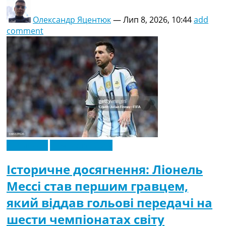
Олександр Яцентюк
—
Лип 8, 2026, 10:44
add
comment
Ексклюзив
Чемпіонат Світу
Історичне досягнення: Ліонель
Мессі став першим гравцем,
який віддав гольові передачі на
шести чемпіонатах світу