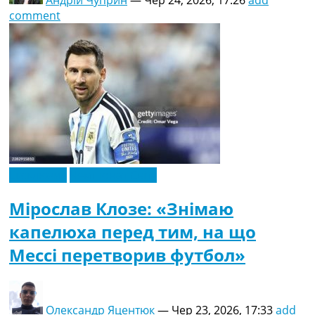
comment
Ексклюзив
Чемпіонат Світу
Мірослав Клозе: «Знімаю
капелюха перед тим, на що
Мессі перетворив футбол»
Олександр Яцентюк
—
Чер 23, 2026, 17:33
add