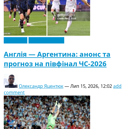
Ексклюзив
Чемпіонат Світу
Англія — Аргентина: анонс та
прогноз на півфінал ЧС-2026
Олександр Яцентюк
—
Лип 15, 2026, 12:02
add
comment