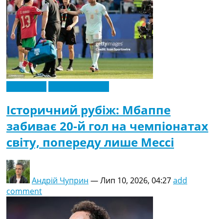
Ексклюзив
Чемпіонат Світу
Історичний рубіж: Мбаппе
забиває 20-й гол на чемпіонатах
світу, попереду лише Мессі
Андрій Чуприн
—
Лип 10, 2026, 04:27
add
comment