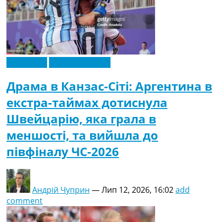
Ексклюзив
Чемпіонат Світу
Драма в Канзас-Сіті: Аргентина в
екстра-таймах дотиснула
Швейцарію, яка грала в
меншості, та вийшла до
півфіналу ЧС-2026
Андрій Чуприн
—
Лип 12, 2026, 16:02
add
comment