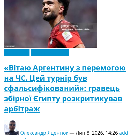
Ексклюзив
Чемпіонат Світу
«Вітаю Аргентину з перемогою
на ЧС. Цей турнір був
сфальсифікований»: гравець
збірної Єгипту розкритикував
арбітраж
Олександр Яцентюк
—
Лип 8, 2026, 14:26
add