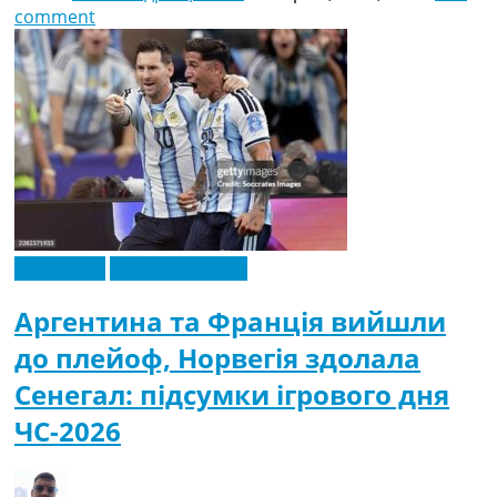
comment
Ексклюзив
Чемпіонат Світу
Аргентина та Франція вийшли
до плейоф, Норвегія здолала
Сенегал: підсумки ігрового дня
ЧС-2026