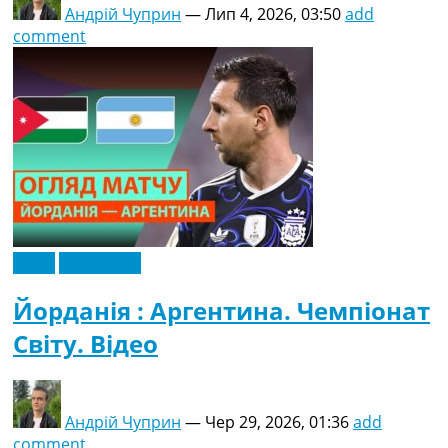
Андрій Чуприн
—
Лип 4, 2026, 03:50
add
comment
Відео
Ексклюзив
Йорданія : Аргентина. Чемпіонат
Світу. Відео
Андрій Чуприн
—
Чер 29, 2026, 01:36
add
comment