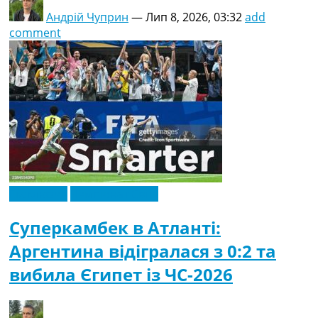
Андрій Чуприн
—
Лип 8, 2026, 03:32
add
comment
Ексклюзив
Чемпіонат Світу
Суперкамбек в Атланті:
Аргентина відігралася з 0:2 та
вибила Єгипет із ЧС-2026