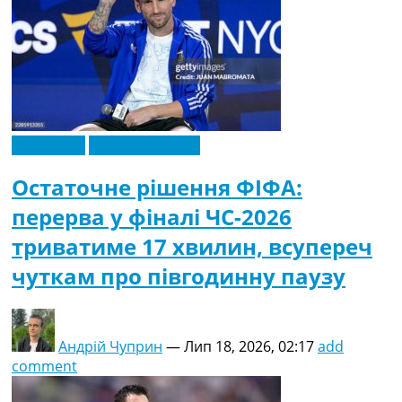
Ексклюзив
Чемпіонат Світу
Остаточне рішення ФІФА:
перерва у фіналі ЧС-2026
триватиме 17 хвилин, всупереч
чуткам про півгодинну паузу
Андрій Чуприн
—
Лип 18, 2026, 02:17
add
comment