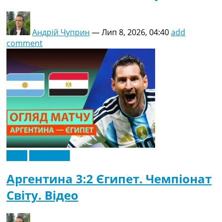
Андрій Чуприн
—
Лип 8, 2026, 04:40
add
comment
Відео
Ексклюзив
Аргентина 3:2 Єгипет. Чемпіонат
Світу. Відео