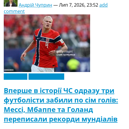
Андрій Чуприн
—
Лип 7, 2026, 23:52
add
comment
Ексклюзив
Чемпіонат Світу
Вперше в історії ЧС одразу три
футболісти забили по сім голів:
Мессі, Мбаппе та Голанд
переписали рекорди мундіалів