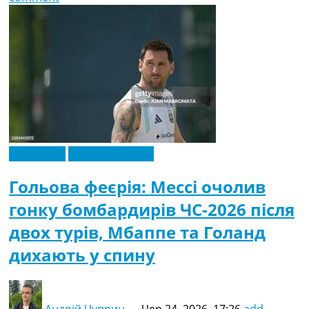
Ексклюзив
Чемпіонат Світу
Гольова феєрія: Мессі очолив
гонку бомбардирів ЧС-2026 після
двох турів, Мбаппе та Голанд
дихають у спину
Андрій Чуприн
—
Чер 24, 2026, 17:26
add