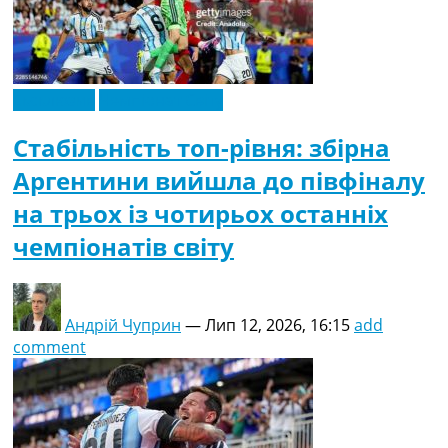
Ексклюзив
Чемпіонат Світу
Стабільність топ-рівня: збірна
Аргентини вийшла до півфіналу
на трьох із чотирьох останніх
чемпіонатів світу
Андрій Чуприн
—
Лип 12, 2026, 16:15
add
comment