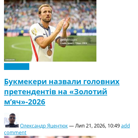
Ексклюзив
Букмекери назвали головних
претендентів на «Золотий
м’яч»-2026
Олександр Яцентюк
—
Лип 21, 2026, 10:49
add
comment