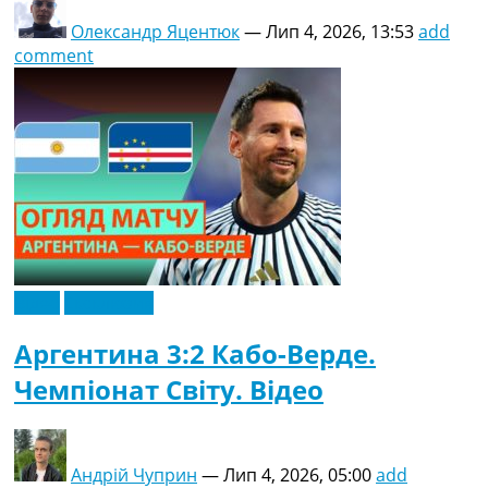
Олександр Яцентюк
—
Лип 4, 2026, 13:53
add
comment
Відео
Ексклюзив
Аргентина 3:2 Кабо-Верде.
Чемпіонат Світу. Відео
Андрій Чуприн
—
Лип 4, 2026, 05:00
add