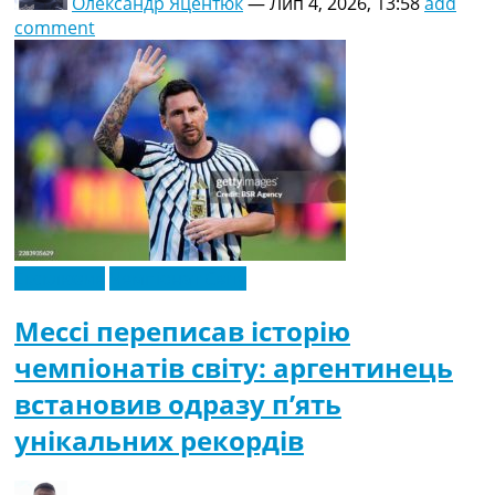
Олександр Яцентюк
—
Лип 4, 2026, 13:58
add
comment
Ексклюзив
Чемпіонат Світу
Мессі переписав історію
чемпіонатів світу: аргентинець
встановив одразу п’ять
унікальних рекордів