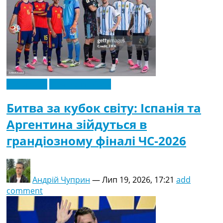
Ексклюзив
Чемпіонат Світу
Битва за кубок світу: Іспанія та
Аргентина зійдуться в
грандіозному фіналі ЧС-2026
Андрій Чуприн
—
Лип 19, 2026, 17:21
add
comment