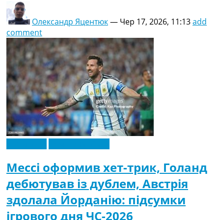
Олександр Яцентюк
—
Чер 17, 2026, 11:13
add
comment
Ексклюзив
Чемпіонат Світу
Мессі оформив хет-трик, Голанд
дебютував із дублем, Австрія
здолала Йорданію: підсумки
ігрового дня ЧС-2026