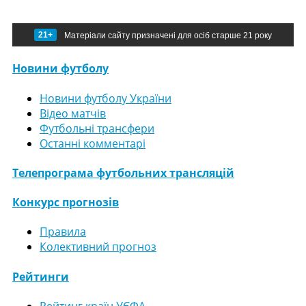
21+
Матеріали сайту призначені для осіб старше 21 року
Новини футболу
Новини футболу України
Відео матчів
Футбольні трансфери
Останні комментарі
Телепрограма футбольних трансляцій
Конкурс прогнозів
Правила
Колективний прогноз
Рейтинги
Рейтинг країн УЄФА