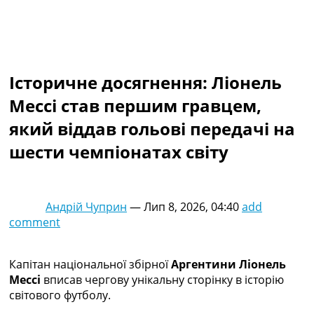
Колективний прогноз
Турніри
Чемпіонат Світу
Україна. Прем’єр-Ліга
Україна. Перша Ліга
Історичне досягнення: Ліонель
Ліга Чемпіонів
Мессі став першим гравцем,
Англія. Прем’єр-Ліга
Іспанія. Ла Ліга
який віддав гольові передачі на
Ще Турніри >>>
шести чемпіонатах світу
Таблиці
Чемпіонат Світу. Турнирні таблиці
Таблиця УПЛ
Перша Ліга
Андрій Чуприн
—
Лип 8, 2026, 04:40
add
Таблиця АПЛ
comment
Таблиця Ла Ліги
Таблиця Ліги Чемпіонів
Всі таблиці >>>
Капітан національної збірної
Аргентини Ліонель
Рейтинги
Мессі
вписав чергову унікальну сторінку в історію
Рейтинг країн УЄФА
світового футболу.
Рейтинг клубів УЄФА