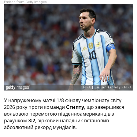
Embed from Getty Images
Рейтинг ФІФА
Телепрограма
RU
UA
Categories
Головна
Новини футболу
Відео
Новини футболу України
Футбольні трансфери
Останні коментарі
Конкурс прогнозів
У напруженому матчі 1/8 фіналу чемпіонату світу
Логін
2026 року проти команди
Єгипту
, що завершився
Рейтінги
вольовою перемогою південноамериканців з
Правила
рахунком
3:2
, зірковий нападник встановив
Колективний прогноз
абсолютний рекорд мундіалів.
Турніри
Чемпіонат Світу