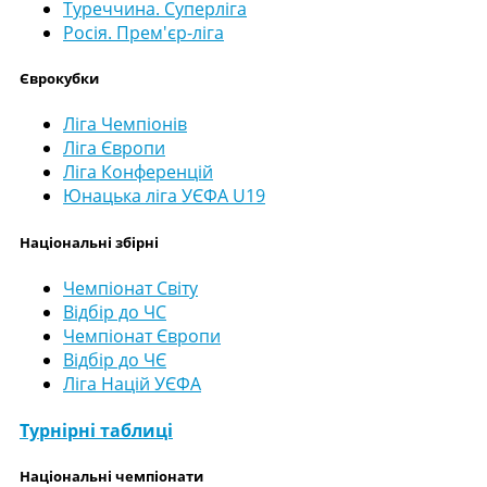
Туреччина. Суперліга
Росія. Прем'єр-ліга
Єврокубки
Ліга Чемпіонів
Ліга Європи
Ліга Конференцій
Юнацька ліга УЄФА U19
Національні збірні
Чемпіонат Світу
Відбір до ЧС
Чемпіонат Європи
Відбір до ЧЄ
Ліга Націй УЄФА
Турнірні таблиці
Національні чемпіонати