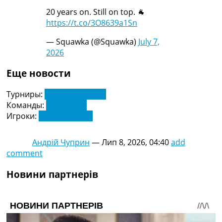
20 years on. Still on top. 🐐
https://t.co/3O8639a1Sn
— Squawka (@Squawka)
July 7,
2026
Еще новости
Турниры:
Чемпіонат Світу
Команды:
Аргентина
Игроки:
Ліонель Мессі
Андрій Чуприн
—
Лип 8, 2026, 04:40
add
comment
Новини партнерів