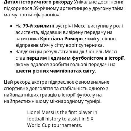
Деталі історичного рекорду
Унікальне досягнення
Україна. Прем’єр-Ліга
підкорилося 39-річному аргентинцю у другому таймі
Україна. Перша Ліга
матчу проти «фараонів»:
Ліга Чемпіонів
Англія. Прем’єр-Ліга
На
79-й хвилині
зустрічі Мессі виступив у ролі
Іспанія. Ла Ліга
асистента, віддавши вивірену передачу на
Ще Турніри >>>
захисника
Крістіана Ромеро
, який успішно
Таблиці
відправив м’яч у сітку воріт суперника.
Чемпіонат Світу. Турнирні таблиці
Завдяки цій результативній дії Ліонель Мессі
Таблиця УПЛ
став
першим і єдиним футболістом в історії
,
Перша Ліга
якому вдалося зробити гольові передачі на
Таблиця АПЛ
шести різних чемпіонатах світу
.
Таблиця Ла Ліги
Таблиця Ліги Чемпіонів
Цей рекорд вкотре підкреслює феноменальне
Всі таблиці >>>
спортивне довголіття та стабільність одного з
Рейтинги
найвидатніших гравців в історії футболу на
Рейтинг країн УЄФА
найпрестижнішому міжнародному турнірі.
Рейтинг клубів УЄФА
Lionel Messi is the first player in
Рейтинг ФІФА
football history to assist in SIX
Телепрограма
World Cup tournaments.