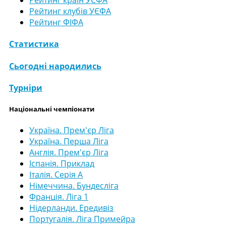
Рейтинг клубів УЄФА
Рейтинг ФІФА
Статистика
Сьогодні народились
Турніри
Національні чемпіонати
Україна. Прем'єр Ліга
Україна. Перша Ліга
Англія. Прем'єр Ліга
Іспанія. Приклад
Італія. Серія А
Німеччина. Бундесліга
Франція. Ліга 1
Нідерланди. Ередивіз
Португалія. Ліга Примейра