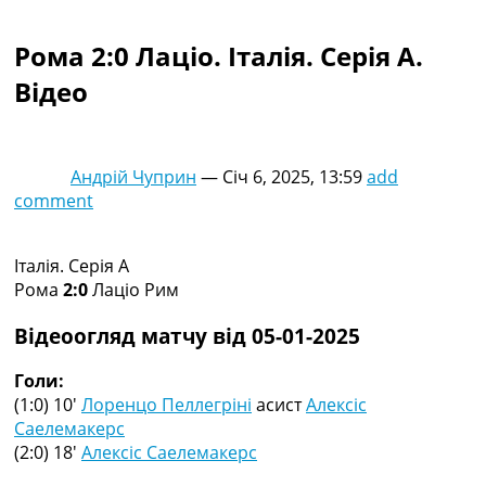
Колективний прогноз
Турніри
Рома 2:0 Лаціо. Італія. Серія A.
Чемпіонат Світу
Відео
Україна. Прем’єр-Ліга
Україна. Перша Ліга
Ліга Чемпіонів
Англія. Прем’єр-Ліга
Андрій Чуприн
—
Січ 6, 2025, 13:59
add
Іспанія. Ла Ліга
comment
Ще Турніри >>>
Таблиці
Чемпіонат Світу. Турнирні таблиці
Італія. Серія A
Таблиця УПЛ
Рома
2:0
Лаціо Рим
Перша Ліга
Таблиця АПЛ
Відеоогляд матчу від 05-01-2025
Таблиця Ла Ліги
Таблиця Ліги Чемпіонів
Голи:
Всі таблиці >>>
(1:0) 10′
Лоренцо Пеллегріні
асист
Алексіс
Рейтинги
Саелемакерс
Рейтинг країн УЄФА
(2:0) 18′
Алексіс Саелемакерс
Рейтинг клубів УЄФА