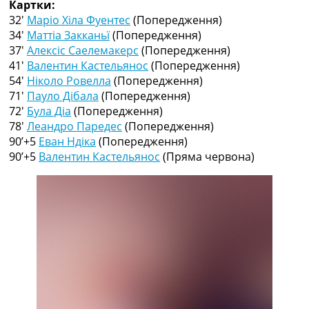
Картки:
Рейтинг ФІФА
32′
Маріо Хіла Фуентес
(Попередження)
Телепрограма
34′
Маттіа Закканьї
(Попередження)
RU
37′
Алексіс Саелемакерс
(Попередження)
UA
41′
Валентин Кастельянос
(Попередження)
54′
Ніколо Ровелла
(Попередження)
Categories
71′
Пауло Дібала
(Попередження)
72′
Була Діа
(Попередження)
Головна
78′
Леандро Паредес
(Попередження)
Новини футболу
90’+5
Еван Ндіка
(Попередження)
Відео
90’+5
Валентин Кастельянос
(Пряма червона)
Новини футболу України
Футбольні трансфери
Останні коментарі
Конкурс прогнозів
Логін
Рейтінги
Правила
Колективний прогноз
Турніри
Чемпіонат Світу