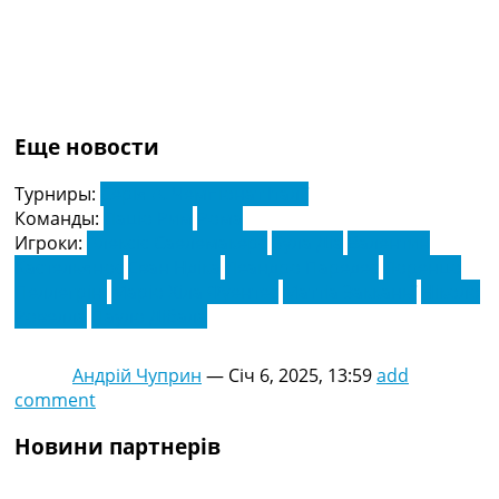
Еще новости
Турниры:
Серія А. Чемпіонат Італії
Команды:
Лаціо Рим
Рома
Игроки:
Алексіс Саелемакерс
Була Діа
Валентин
Кастельянос
Еван Ндіка
Леандро Паредес
Лоренцо
Пеллегріні
Маріо Хіла Фуентес
Маттіа Закканьї
Ніколо
Ровелла
Пауло Дібала
Андрій Чуприн
—
Січ 6, 2025, 13:59
add
comment
Новини партнерів