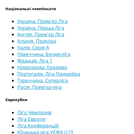
Національні чемпіонати
Україна. Прем'єр Ліга
Україна. Перша Ліга
Англія. Прем'єр Ліга
Іспанія. Приклад
Італія. Серія А
Німеччина. Бундесліга
Франція. Ліга 1
Нідерланди. Ередивіз
Португалія. Ліга Примейра
Туреччина. Суперліга
Росія. Прем'єр-ліга
Єврокубки
Ліга Чемпіонів
Ліга Європи
Ліга Конференцій
Юнацька ліга УЄФА U19