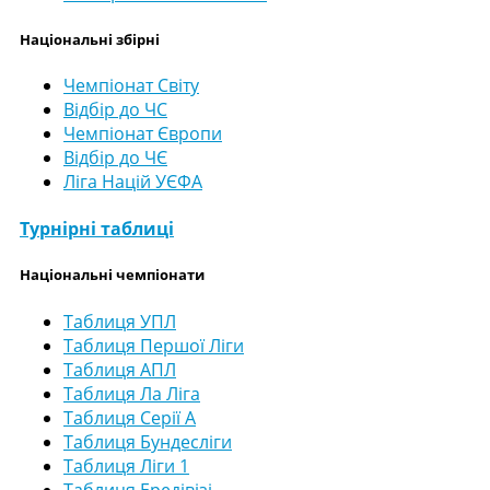
Національні збірні
Чемпіонат Світу
Відбір до ЧС
Чемпіонат Європи
Відбір до ЧЄ
Ліга Націй УЄФА
Турнірні таблиці
Національні чемпіонати
Таблиця УПЛ
Таблиця Першої Ліги
Таблиця АПЛ
Таблиця Ла Ліга
Таблиця Серії А
Таблиця Бундесліги
Таблиця Ліги 1
Таблиця Ередівізі