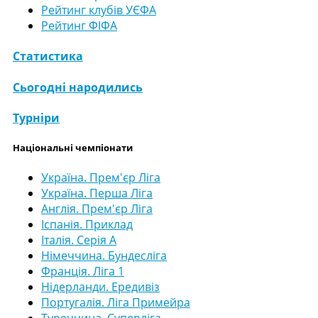
Рейтинг клубів УЄФА
Рейтинг ФІФА
Статистика
Сьогодні народились
Турніри
Національні чемпіонати
Україна. Прем'єр Ліга
Україна. Перша Ліга
Англія. Прем'єр Ліга
Іспанія. Приклад
Італія. Серія А
Німеччина. Бундесліга
Франція. Ліга 1
Нідерланди. Ередивіз
Португалія. Ліга Примейра