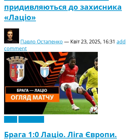
придивляються до захисника
«Лаціо»
Павло Остапенко
—
Квіт 23, 2025, 16:31
add
comment
Відео
Ексклюзив
Брага 1:0 Лаціо. Ліга Європи.