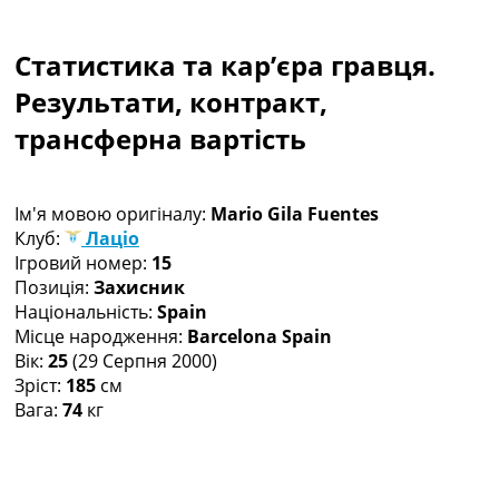
Колективний прогноз
Турніри
Статистика та кар’єра гравця.
Чемпіонат Світу
Україна. Прем’єр-Ліга
Результати, контракт,
Україна. Перша Ліга
трансферна вартість
Ліга Чемпіонів
Англія. Прем’єр-Ліга
Іспанія. Ла Ліга
Ім'я мовою оригіналу:
Mario Gila Fuentes
Ще Турніри >>>
Клуб:
Лаціо
Таблиці
Ігровий номер:
15
Чемпіонат Світу. Турнирні таблиці
Позиція:
Захисник
Таблиця УПЛ
Національність:
Spain
Перша Ліга
Місце народження:
Barcelona Spain
Таблиця АПЛ
Вік:
25
(29 Серпня 2000)
Таблиця Ла Ліги
Зріст:
185
см
Таблиця Ліги Чемпіонів
Вага:
74
кг
Всі таблиці >>>
Рейтинги
Рейтинг країн УЄФА
Рейтинг клубів УЄФА