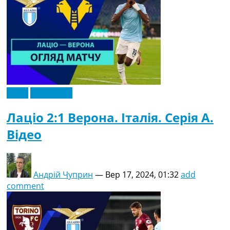
Відео
Ексклюзив
Лаціо 2:1 Верона. Італія. Серія A.
Відео
Андрій Чуприн
—
Вер 17, 2024, 01:32
add
comment