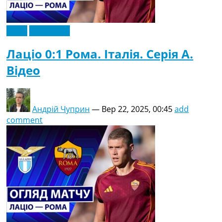
Відео
Ексклюзив
Лаціо 0:1 Рома. Італія. Серія A.
Відео
Андрій Чуприн
—
Вер 22, 2025, 00:45
add
comment