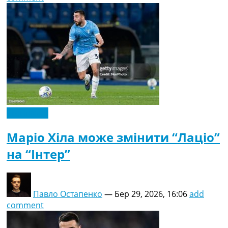
Ексклюзив
Маріо Хіла може змінити “Лаціо”
на “Інтер”
Павло Остапенко
—
Бер 29, 2026, 16:06
add
comment