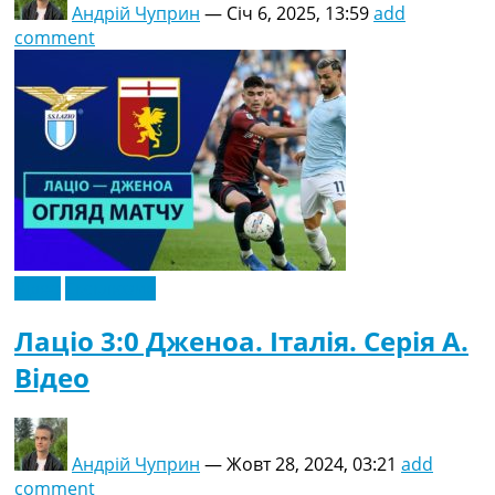
Андрій Чуприн
—
Січ 6, 2025, 13:59
add
comment
Відео
Ексклюзив
Лаціо 3:0 Дженоа. Італія. Серія A.
Відео
Андрій Чуприн
—
Жовт 28, 2024, 03:21
add
comment