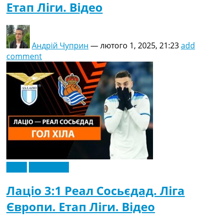
Етап Ліги. Відео
Андрій Чуприн
—
лютого 1, 2025, 21:23
add
comment
Відео
Ексклюзив
Лаціо 3:1 Реал Сосьєдад. Ліга
Європи. Етап Ліги. Відео