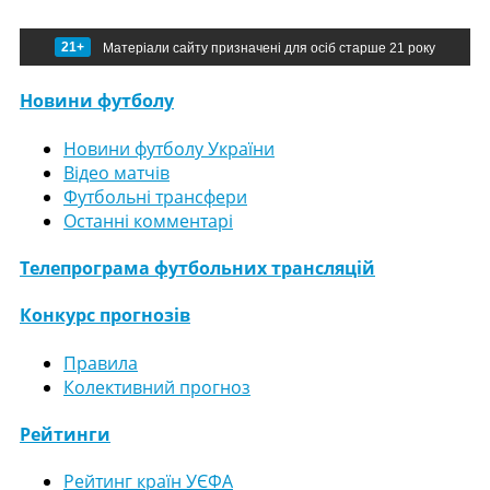
21+
Матеріали сайту призначені для осіб старше 21 року
Новини футболу
Новини футболу України
Відео матчів
Футбольні трансфери
Останні комментарі
Телепрограма футбольних трансляцій
Конкурс прогнозів
Правила
Колективний прогноз
Рейтинги
Рейтинг країн УЄФА