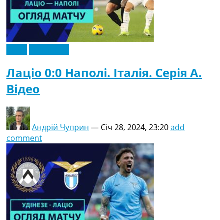
Відео
Ексклюзив
Лаціо 0:0 Наполі. Італія. Серія A.
Відео
Андрій Чуприн
—
Січ 28, 2024, 23:20
add
comment