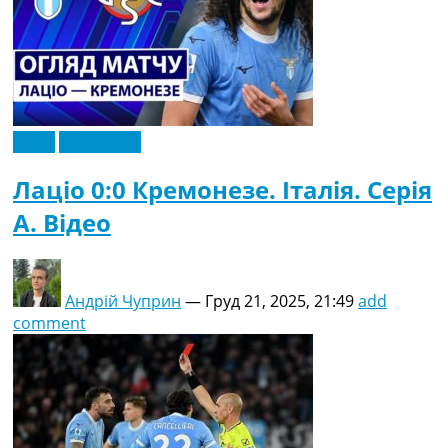
Відео
Ексклюзив
Лаціо 0:0 Кремонезе. Італія. Серія
A. Відео
Андрій Чуприн
—
Груд 21, 2025, 21:49
add
comment