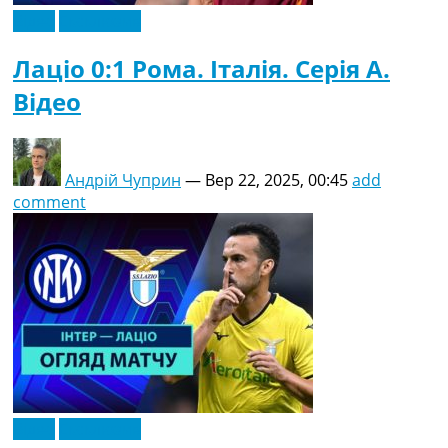
Відео
Ексклюзив
Лаціо 0:1 Рома. Італія. Серія A.
Відео
Андрій Чуприн
—
Вер 22, 2025, 00:45
add
comment
Відео
Ексклюзив