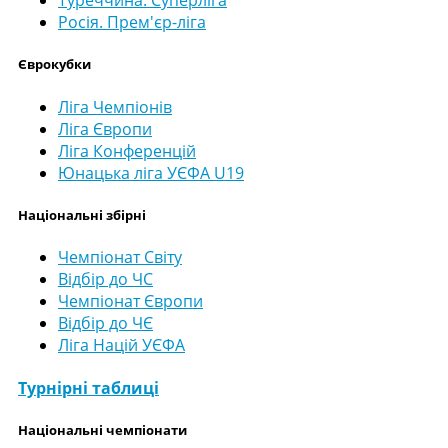
Туреччина. Суперліга
Росія. Прем'єр-ліга
Єврокубки
Ліга Чемпіонів
Ліга Європи
Ліга Конференцій
Юнацька ліга УЄФА U19
Національні збірні
Чемпіонат Світу
Відбір до ЧС
Чемпіонат Європи
Відбір до ЧЄ
Ліга Націй УЄФА
Турнірні таблиці
Національні чемпіонати