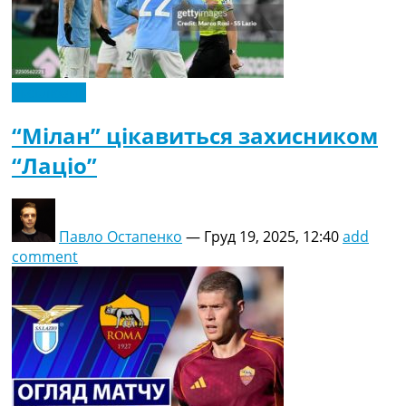
Ексклюзив
“Мілан” цікавиться захисником
“Лаціо”
Павло Остапенко
—
Груд 19, 2025, 12:40
add
comment