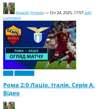
Андрій Чуприн
—
Січ 24, 2025, 17:57
add
comment
Відео
Ексклюзив
Рома 2:0 Лаціо. Італія. Серія A.
Відео