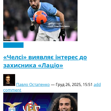
Ексклюзив
«Челсі» виявляє інтерес до
захисника «Лаціо»
Павло Остапенко
—
Груд 26, 2025, 15:51
add
comment