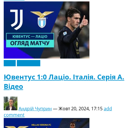
Відео
Ексклюзив
Ювентус 1:0 Лаціо. Італія. Серія A.
Відео
Андрій Чуприн
—
Жовт 20, 2024, 17:15
add
comment