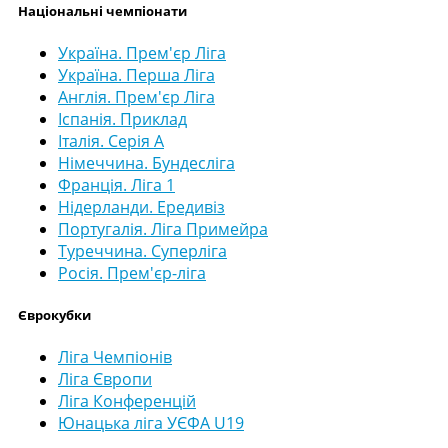
Національні чемпіонати
Україна. Прем'єр Ліга
Україна. Перша Ліга
Англія. Прем'єр Ліга
Іспанія. Приклад
Італія. Серія А
Німеччина. Бундесліга
Франція. Ліга 1
Нідерланди. Ередивіз
Португалія. Ліга Примейра
Туреччина. Суперліга
Росія. Прем'єр-ліга
Єврокубки
Ліга Чемпіонів
Ліга Європи
Ліга Конференцій
Юнацька ліга УЄФА U19