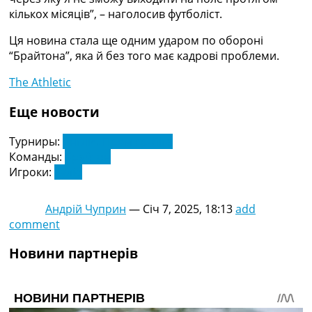
Україна. Прем’єр-Ліга
кількох місяців”, – наголосив футболіст.
Україна. Перша Ліга
Ця новина стала ще одним ударом по обороні
Ліга Чемпіонів
“Брайтона”, яка й без того має кадрові проблеми.
Англія. Прем’єр-Ліга
Іспанія. Ла Ліга
The Athletic
Ще Турніри >>>
Таблиці
Еще новости
Чемпіонат Світу. Турнирні таблиці
Таблиця УПЛ
Турниры:
Англія. Прем'єр-Ліга
Перша Ліга
Команды:
Брайтон
Таблиця АПЛ
Игроки:
Хуліо
Таблиця Ла Ліги
Таблиця Ліги Чемпіонів
Андрій Чуприн
—
Січ 7, 2025, 18:13
add
Всі таблиці >>>
comment
Рейтинги
Рейтинг країн УЄФА
Новини партнерів
Рейтинг клубів УЄФА
Рейтинг ФІФА
Телепрограма