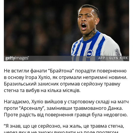
Рейтинг ФІФА
Телепрограма
RU
UA
Categories
Головна
Новини футболу
Відео
Не встигли фанати “Брайтона” порадіти поверненню
Новини футболу України
в основу Ігора Хуліо, як отримали неприємні новини.
Футбольні трансфери
Бразильський захисник отримав серйозну травму
Останні коментарі
стегна та вибув на кілька місяців.
Конкурс прогнозів
Логін
Нагадаємо, Хуліо вийшов у стартовому складі на матч
Рейтінги
проти “Арсеналу”, замінивши травмованого Данка.
Правила
Проте радість від повернення гравця була недовгою.
Колективний прогноз
Турніри
“Я знав, що це серйозно, на жаль, це травма стегна,
Чемпіонат Світу
через яку я не зможу виходити на поле протягом