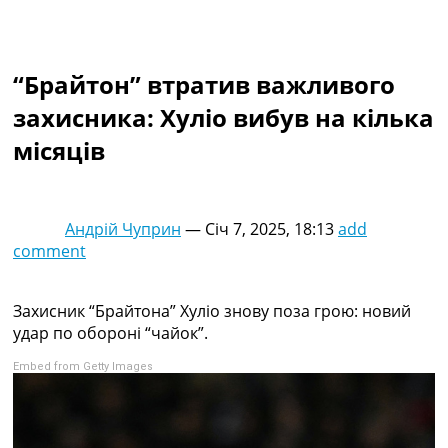
Колективний прогноз
Турніри
Чемпіонат Світу
“Брайтон” втратив важливого
Україна. Прем’єр-Ліга
Україна. Перша Ліга
захисника: Хуліо вибув на кілька
Ліга Чемпіонів
місяців
Англія. Прем’єр-Ліга
Іспанія. Ла Ліга
Ще Турніри >>>
Таблиці
Андрій Чуприн
—
Січ 7, 2025, 18:13
add
Чемпіонат Світу. Турнирні таблиці
comment
Таблиця УПЛ
Перша Ліга
Таблиця АПЛ
Захисник “Брайтона” Хуліо знову поза грою: новий
Таблиця Ла Ліги
удар по обороні “чайок”.
Таблиця Ліги Чемпіонів
Embed from Getty Images
Всі таблиці >>>
Рейтинги
Рейтинг країн УЄФА
Рейтинг клубів УЄФА