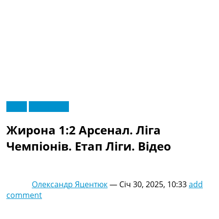
RU
Відео
Ексклюзив
UA
Головна
Меню
Жирона 1:2 Арсенал. Ліга
Новини футболу
Відео
Чемпіонів. Етап Ліги. Відео
Новини футболу України
Футбольні трансфери
Останні коментарі
Олександр Яцентюк
—
Січ 30, 2025, 10:33
add
Конкурс прогнозів
comment
Логін
Рейтінги
Правила