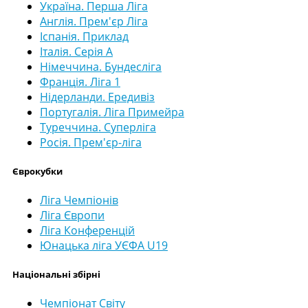
Україна. Перша Ліга
Англія. Прем'єр Ліга
Іспанія. Приклад
Італія. Серія А
Німеччина. Бундесліга
Франція. Ліга 1
Нідерланди. Ередивіз
Португалія. Ліга Примейра
Туреччина. Суперліга
Росія. Прем'єр-ліга
Єврокубки
Ліга Чемпіонів
Ліга Європи
Ліга Конференцій
Юнацька ліга УЄФА U19
Національні збірні
Чемпіонат Світу