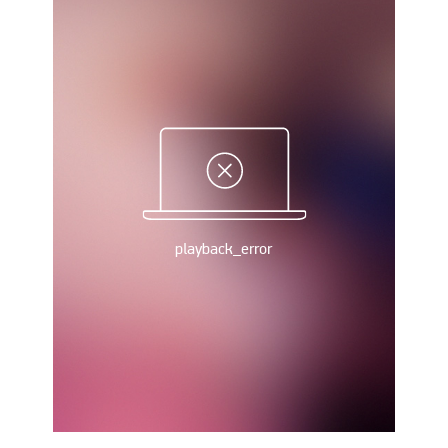
Рейтинг ФІФА
Телепрограма
RU
UA
Categories
Головна
Новини футболу
Відео
Новини футболу України
Футбольні трансфери
Останні коментарі
Конкурс прогнозів
Логін
Рейтінги
Правила
Колективний прогноз
Турніри
Чемпіонат Світу