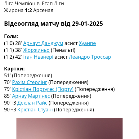
Ліга Чемпіонів. Етап Ліги
Колективний прогноз
Жирона
1:2
Арсенал
Турніри
Чемпіонат Світу
Відеоогляд матчу від 29-01-2025
Україна. Прем’єр-Ліга
Україна. Перша Ліга
Голи:
Ліга Чемпіонів
(1:0) 28′
Арнаут Данджум
асист
Хуанпе
Англія. Прем’єр-Ліга
(1:1) 38′
Жоржиньо
(Пенальті)
Іспанія. Ла Ліга
(1:2) 42′
Ітан Нванері
асист
Леандро Троссар
Ще Турніри >>>
Таблиці
Картки:
Чемпіонат Світу. Турнирні таблиці
51′
(Попередження)
Таблиця УПЛ
70′
Рахім Стерлінг
(Попередження)
Перша Ліга
79′
Крістіан Португес (Порту)
(Попередження)
Таблиця АПЛ
85′
Арнау Мартінес
(Попередження)
Таблиця Ла Ліги
90’+3
Деклан Райс
(Попередження)
Таблиця Ліги Чемпіонів
90’+3
Крістіан Стуані
(Попередження)
Всі таблиці >>>
Рейтинги
Рейтинг країн УЄФА
Рейтинг клубів УЄФА