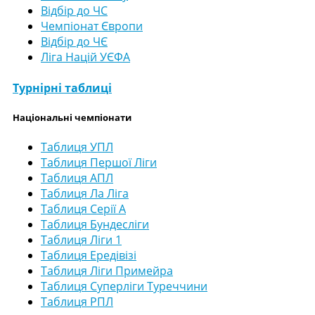
Відбір до ЧС
Чемпіонат Європи
Відбір до ЧЄ
Ліга Націй УЄФА
Турнірні таблиці
Національні чемпіонати
Таблиця УПЛ
Таблиця Першої Ліги
Таблиця АПЛ
Таблиця Ла Ліга
Таблиця Серії А
Таблиця Бундесліги
Таблиця Ліги 1
Таблиця Ередівізі
Таблиця Ліги Примейра
Таблиця Суперліги Туреччини
Таблиця РПЛ